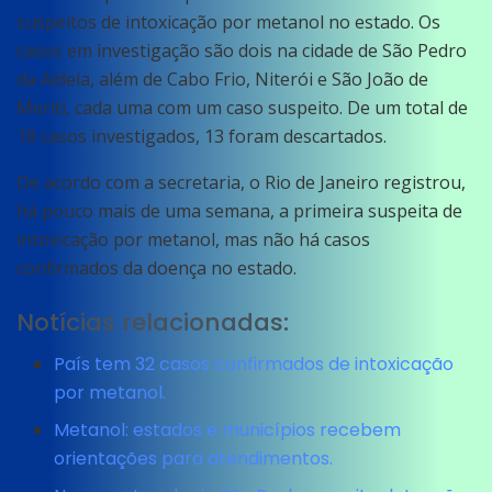
suspeitos de intoxicação por metanol no estado. Os
casos em investigação são dois na cidade de São Pedro
da Aldeia, além de Cabo Frio, Niterói e São João de
Meriti, cada uma com um caso suspeito. De um total de
18 casos investigados, 13 foram descartados.
De acordo com a secretaria, o Rio de Janeiro registrou,
há pouco mais de uma semana, a primeira suspeita de
intoxicação por metanol, mas não há casos
confirmados da doença no estado.
Notícias relacionadas:
País tem 32 casos confirmados de intoxicação
por metanol.
Metanol: estados e municípios recebem
orientações para atendimentos.