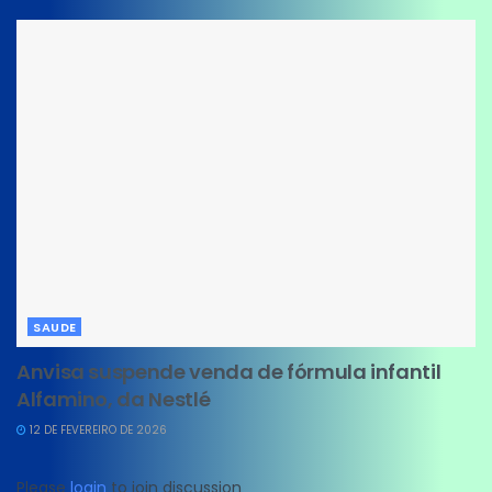
SAUDE
Anvisa suspende venda de fórmula infantil
Alfamino, da Nestlé
12 DE FEVEREIRO DE 2026
Please
login
to join discussion