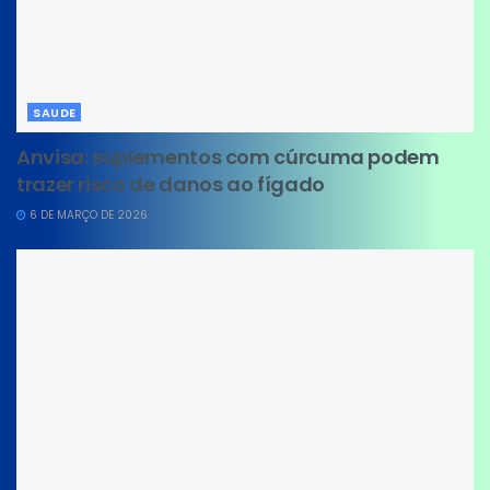
SAUDE
Anvisa: suplementos com cúrcuma podem
trazer risco de danos ao fígado
6 DE MARÇO DE 2026