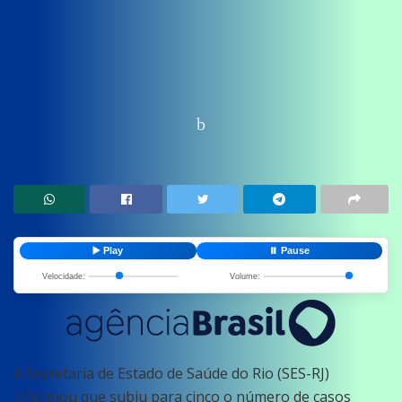
Home
News
Saude
▶️ Play
⏸️ Pause
Velocidade:
Volume:
A Secretaria de Estado de Saúde do Rio (SES-RJ)
informou que subiu para cinco o número de casos