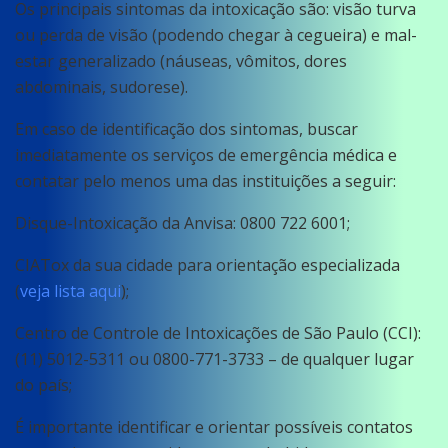
Os principais sintomas da intoxicação são: visão turva
ou perda de visão (podendo chegar à cegueira) e mal-
estar generalizado (náuseas, vômitos, dores
abdominais, sudorese).
Em caso de identificação dos sintomas, buscar
imediatamente os serviços de emergência médica e
contatar pelo menos uma das instituições a seguir:
Disque-Intoxicação da Anvisa: 0800 722 6001;
CIATox da sua cidade para orientação especializada
(
veja lista aqui
);
Centro de Controle de Intoxicações de São Paulo (CCI):
(11) 5012-5311 ou 0800-771-3733 – de qualquer lugar
do país;
É importante identificar e orientar possíveis contatos