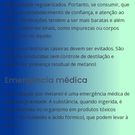
devidamente regularizados. Portanto, se consumir, que
seja num estabelecimento de confiança, e atenção ao
preço. Falsificações tendem a ser mais baratas e além
disso podem ter sinais, como impurezas ou corpos
estranhos no líquido.
Licores ou misturas caseiras devem ser evitados. São
bebidas produzidas sem controle de destilação e
podem ter presença residual de metanol.
Emergência médica
A intoxicação por metanol é uma emergência médica de
extrema gravidade. A substância, quando ingerida, é
metabolizada no organismo em produtos tóxicos
(como formaldeído e ácido fórmico), que podem levar à
morte.