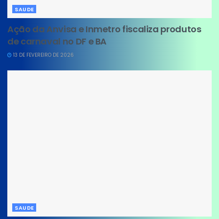
SAUDE
Ação da Anvisa e Inmetro fiscaliza produtos
de carnaval no DF e BA
13 DE FEVEREIRO DE 2026
SAUDE