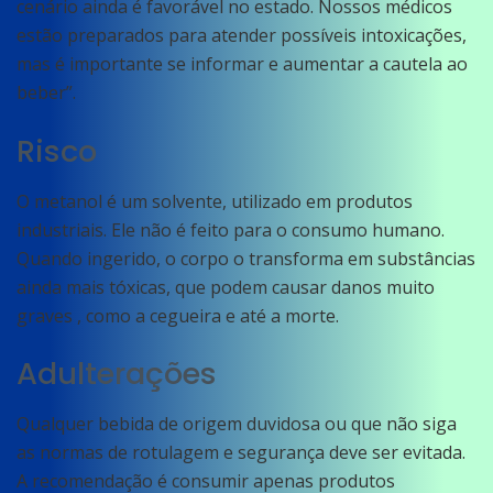
cenário ainda é favorável no estado. Nossos médicos
estão preparados para atender possíveis intoxicações,
mas é importante se informar e aumentar a cautela ao
beber”.
Risco
O metanol é um solvente, utilizado em produtos
industriais. Ele não é feito para o consumo humano.
Quando ingerido, o corpo o transforma em substâncias
ainda mais tóxicas, que podem causar danos muito
graves , como a cegueira e até a morte.
Adulterações
Qualquer bebida de origem duvidosa ou que não siga
as normas de rotulagem e segurança deve ser evitada.
A recomendação é consumir apenas produtos