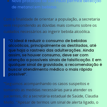
Novo protocolo de São Paulo permite detecção
de metanol em bebidas .
Com a finalidade de orientar a população, a secretaria
vem respondendo as dúvidas mais comuns sobre os
cuidados necessários ao ingerir bebida alcoólica.
“O ideal é reduzir o consumo de bebidas
alcoólicas, principalmente as destiladas, até
que haja o rastreio das adulterações. Ainda
assim, se houver consumo, deve ser com
atenção a possíveis sinais de falsificação. E em
qualquer sinal de gravidade, a recomendação é
buscar atendimento médico o mais rápido
possível”.
“Seguimos acompanhando os casos suspeitos e
tomando as medidas necessárias para atender os
pacientes, diz a secretária estadual de Saúde, Claudia
Mello. “Apesar de termos um sinal de alerta ligado, o