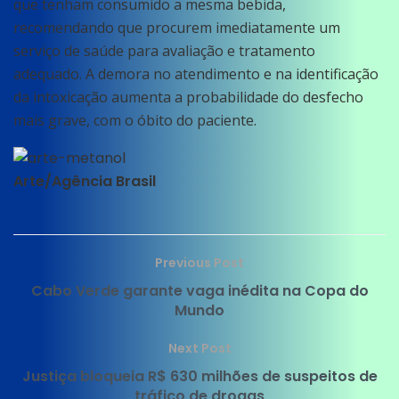
que tenham consumido a mesma bebida,
recomendando que procurem imediatamente um
serviço de saúde para avaliação e tratamento
adequado. A demora no atendimento e na identificação
da intoxicação aumenta a probabilidade do desfecho
mais grave, com o óbito do paciente.
Arte/Agência Brasil
Previous Post
Cabo Verde garante vaga inédita na Copa do
Mundo
Next Post
Justiça bloqueia R$ 630 milhões de suspeitos de
tráfico de drogas