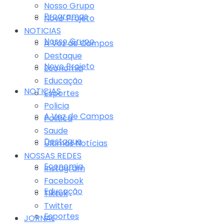
Nosso Grupo
Programas
Novo Projeto
NOTICIAS
Nosso Grupo
A Voz de Campos
Destaque
Novo Projeto
Economia
Educação
NOTICIAS
Esportes
Policia
A Voz de Campos
Politica
Saude
Destaque
Últimas Notícias
NOSSAS REDES
Economia
Instagram
Facebook
Educação
Tiktok
Twitter
Esportes
JORNAL