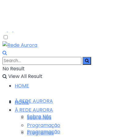
No Result
View All Result
HOME
Á REDE AURORA
HOME
Á REDE AURORA
Sobre Nós
Sobre Nós
Programação
Programação
Programas