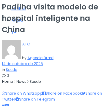
Padilha visita modelo de
JORNAL
hospital inteligente na
RÁDIO
China
TV
CONTATO
by
Agencia Brasil
14 de outubro de 2025
in
Saude
0
Home
News
Saude
Share on Whatsapp
Share on Facebook
Share on
Twitter
Share on Telegram