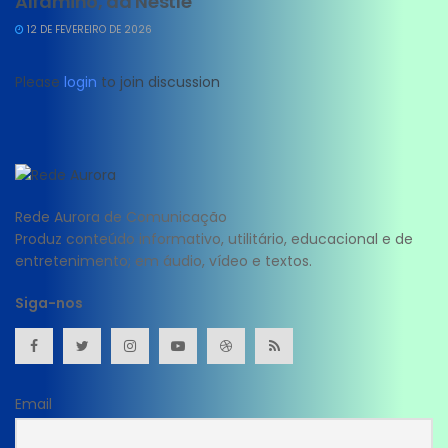
Alfamino, da Nestlé
12 DE FEVEREIRO DE 2026
Please
login
to join discussion
Rede Aurora de Comunicação
Produz conteúdo informativo, utilitário, educacional e de
entretenimento; em áudio, vídeo e textos.
Siga-nos
Email