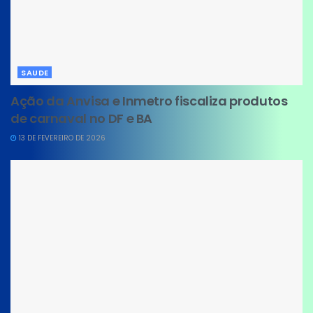
SAUDE
Ação da Anvisa e Inmetro fiscaliza produtos
de carnaval no DF e BA
13 DE FEVEREIRO DE 2026