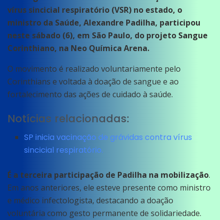
vírus sincicial respiratório (VSR) no estado, o
ministro da Saúde, Alexandre Padilha, participou
neste sábado (6), em São Paulo, do projeto Sangue
Corinthiano, na Neo Química Arena.
O movimento é realizado voluntariamente pelo
Corinthians e voltada à doação de sangue e ao
fortalecimento das ações de cuidado à saúde.
Notícias relacionadas:
SP inicia vacinação de grávidas contra vírus
sincicial respiratório.
É a terceira participação de Padilha na mobilização
.
Em anos anteriores, ele esteve presente como ministro
e médico infectologista, destacando a doação
voluntária como gesto permanente de solidariedade.