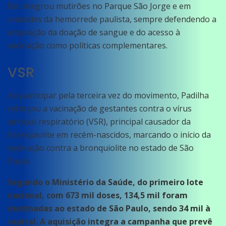
Ele integrou mutirões no Parque São Jorge e em
unidades da hemorrede paulista, sempre defendendo a
ampliação da doação de sangue e do acesso à
vacinação como políticas complementares.
VSR
Ao participar pela terceira vez do movimento, Padilha
reforçou a vacinação de gestantes contra o vírus
sincicial respiratório (VSR), principal causador da
bronquiolite em recém-nascidos, marcando o início da
vacinação contra a bronquiolite no estado de São
Paulo.
Segundo o Ministério da Saúde, do primeiro lote
nacional, com 673 mil doses, 134,5 mil foram
destinadas ao estado de São Paulo, sendo 34 mil à
capital. A aquisição integra a campanha que prevê