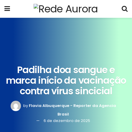
Padilha doa sangue e
marca início da vacinação
contra vírus sincicial
by
Flavia Albuquerque - Reporter da Agencia
Brasil
6 de dezembro de 2025