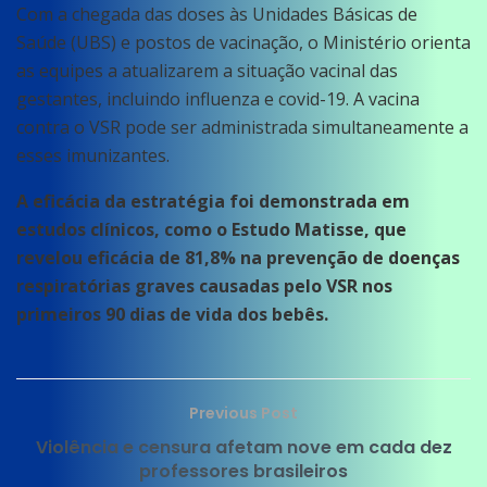
Com a chegada das doses às Unidades Básicas de
Saúde (UBS) e postos de vacinação, o Ministério orienta
as equipes a atualizarem a situação vacinal das
gestantes, incluindo influenza e covid-19. A vacina
contra o VSR pode ser administrada simultaneamente a
esses imunizantes.
A eficácia da estratégia foi demonstrada em
estudos clínicos, como o Estudo Matisse, que
revelou eficácia de 81,8% na prevenção de doenças
respiratórias graves causadas pelo VSR nos
primeiros 90 dias de vida dos bebês.
Previous Post
Violência e censura afetam nove em cada dez
professores brasileiros