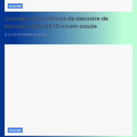
SAUDE
Cidades do ES vítimas de desastre de
Mariana terão R$ 131 mi em saúde
12 DE FEVEREIRO DE 2026
SAUDE