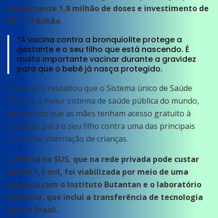
inicialmente 1,8 milhão de doses e investimento de
R$ 1,17 bilhão
.
“A vacina contra a bronquiolite protege a
gestante e o seu filho que está nascendo. É
muito importante vacinar durante a gravidez
para que o bebê já nasça protegido.
O ministro ressaltou que o Sistema ùnico de Saúde
(SUS), é o maior sistema de saúde pública do mundo,
garantindo que as mães tenham acesso gratuito à
proteção para o seu filho contra uma das principais
causas de internação de crianças.
A oferta no SUS, que na rede privada pode custar
até R$ 1,5 mil, foi viabilizada por meio de uma
parceria com o Instituto Butantan e o laboratório
produtor, que inclui a transferência de tecnologia
para o Brasil.