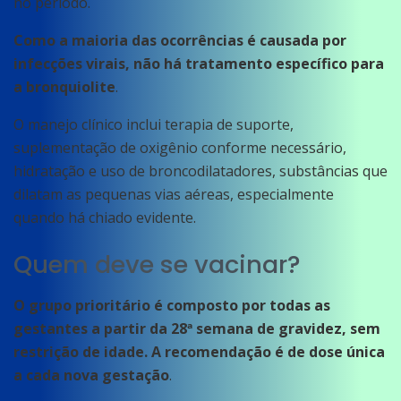
no período.
Como a maioria das ocorrências é causada por
infecções virais, não há tratamento específico para
a bronquiolite
.
O manejo clínico inclui terapia de suporte,
suplementação de oxigênio conforme necessário,
hidratação e uso de broncodilatadores, substâncias que
dilatam as pequenas vias aéreas, especialmente
quando há chiado evidente.
Quem deve se vacinar?
O grupo prioritário é composto por todas as
gestantes a partir da 28ª semana de gravidez, sem
restrição de idade. A recomendação é de dose única
a cada nova gestação
.