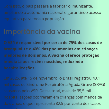
Com isso, o país passará a fabricar o imunizante,
ampliando a autonomia nacional e garantindo acesso
equitativo para toda a população.
Importância da vacina
O VSR é responsável por cerca de 75% dos casos de
bronquiolite e 40% das pneumonias em crianças
menores de dois anos. A vacina oferece proteção
imediata aos recém-nascidos, reduzindo
hospitalizações.
Em 2025, até 15 de novembro, o Brasil registrou 43,1
mil casos de Síndrome Respiratória Aguda Grave (SRAG)
causados pelo VSR. Desse total, mais de 35,5 mil
hospitalizações ocorreram em crianças com menos de
dois anos, o que representa 82,5 por cento dos casos