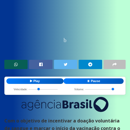
Home
News
Saude
▶️ Play
⏸️ Pause
Velocidade:
Volume:
Com o objetivo de incentivar a doação voluntária
de sangue e marcar o início da vacinação contra o