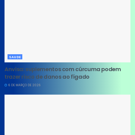
SAUDE
Anvisa: suplementos com cúrcuma podem
trazer risco de danos ao fígado
6 DE MARÇO DE 2026