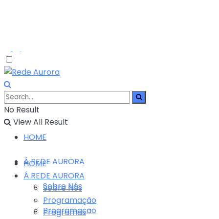
No Result
View All Result
HOME
Á REDE AURORA
HOME
Á REDE AURORA
Sobre Nós
Sobre Nós
Programação
Programação
Programas