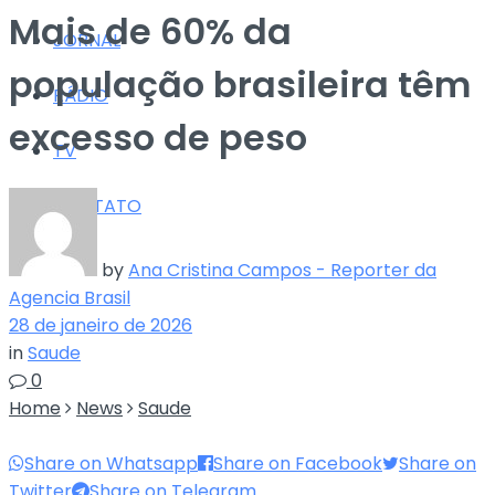
Mais de 60% da
JORNAL
população brasileira têm
RÁDIO
excesso de peso
TV
CONTATO
by
Ana Cristina Campos - Reporter da
Agencia Brasil
28 de janeiro de 2026
in
Saude
0
Home
News
Saude
Share on Whatsapp
Share on Facebook
Share on
Twitter
Share on Telegram