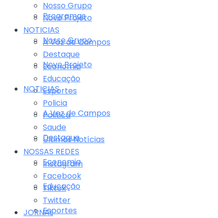
Nosso Grupo
Programas
Novo Projeto
NOTICIAS
Nosso Grupo
A Voz de Campos
Destaque
Novo Projeto
Economia
Educação
NOTICIAS
Esportes
Policia
A Voz de Campos
Politica
Saude
Destaque
Últimas Notícias
NOSSAS REDES
Economia
Instagram
Facebook
Educação
Tiktok
Twitter
Esportes
JORNAL