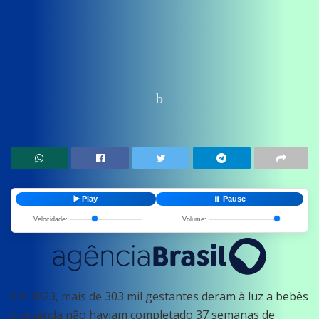
Home
News
Saude
▶️ Play
⏸️ Pause
Velocidade:
Volume:
Em 2023, mais de 303 mil gestantes deram à luz a bebês
que ainda não haviam completado 37 semanas de