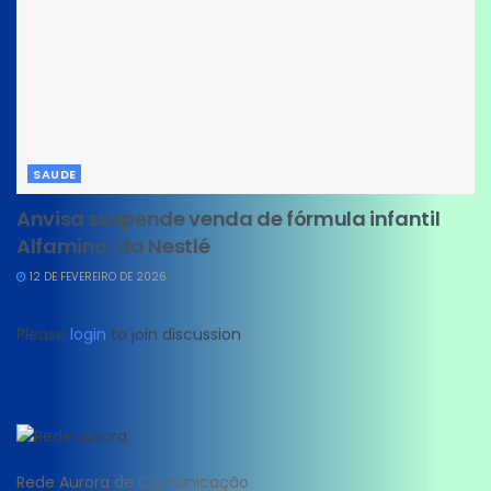
SAUDE
Anvisa suspende venda de fórmula infantil
Alfamino, da Nestlé
12 DE FEVEREIRO DE 2026
Please
login
to join discussion
Rede Aurora de Comunicação