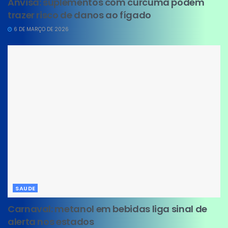
Anvisa: suplementos com cúrcuma podem
trazer risco de danos ao fígado
6 DE MARÇO DE 2026
SAUDE
Carnaval: metanol em bebidas liga sinal de
alerta nos estados