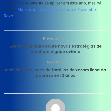
não necessariamente se aplicariam este ano, mas há
anos o
Ministério da Saúde já celebra o Novembro
Roxo
.
Previous Post
Evento mundial discute novas estratégias de
combate à gripe aviária
Next Post
Mais de 6,5 milhões de famílias deixaram linha da
pobreza em 2 anos