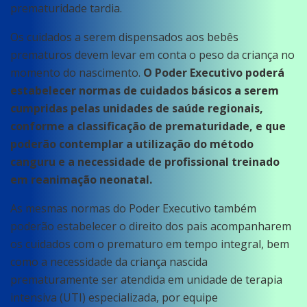
prematuridade tardia.
Os cuidados a serem dispensados aos bebês
prematuros devem levar em conta o peso da criança no
momento do nascimento.
O Poder Executivo poderá
estabelecer normas de cuidados básicos a serem
cumpridas pelas unidades de saúde regionais,
conforme a classificação de prematuridade, e que
poderão contemplar a utilização do método
canguru e a necessidade de profissional treinado
em reanimação neonatal.
As mesmas normas do Poder Executivo também
poderão estabelecer o direito dos pais acompanharem
os cuidados com o prematuro em tempo integral, bem
como a necessidade da criança nascida
prematuramente ser atendida em unidade de terapia
intensiva (UTI) especializada, por equipe