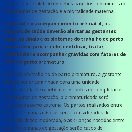
reduzir a mortalidade de bebês nascidos com menos de
37 semanas de gestação e a mortalidade materna.
Já durante o acompanhamento pré-natal, as
equipes de saúde deverão alertar as gestantes
sobre os sinais e os sintomas do trabalho de parto
prematuro, procurando identificar, tratar,
referenciar e acompanhar grávidas com fatores de
risco de parto prematuro.
Quando em trabalho de parto prematuro, a gestante
deverá ser encaminhada para uma unidade
especializada. Se o bebê nascer antes de completadas
28 semanas de gestação, a prematuridade será
classificada como extrema. Os partos realizados entre
28 e 31 semanas e 6 dias serão considerados de
prematuridade moderada, e as crianças nascidas entre
32 e 36 semanas de gestação serão casos de