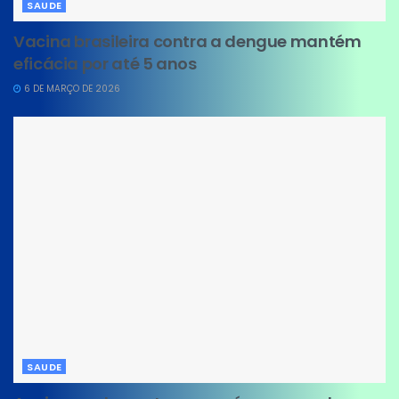
SAUDE
Vacina brasileira contra a dengue mantém
eficácia por até 5 anos
6 DE MARÇO DE 2026
SAUDE