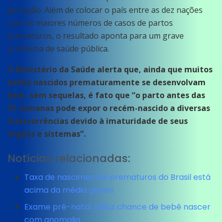
gestação. Além de colocar o país entre as dez nações
com os maiores números de casos de partos
prematuros, o resultado aponta para um grave
problema de saúde pública.
O Ministério da Saúde alerta que, ainda que muitos
bebês nascidos prematuramente se desenvolvam
bem, sem sequelas, é fato que “o parto antes das
37 semanas pode expor o recém-nascido a diversas
intercorrências devido à imaturidade de seus
órgãos e sistemas”.
Notícias relacionadas:
Taxa de nascimentos prematuros do Brasil está
acima da média global.
Exame pré-natal reduz chance de bebê nascer
com anomalia.