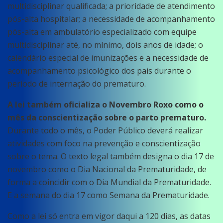
multidisciplinar qualificada; a prioridade de atendimento
pós-alta hospitalar; a necessidade de acompanhamento
pós-alta em ambulatório especializado com equipe
multidisciplinar até, no mínimo, dois anos de idade; o
calendário especial de imunizações e a necessidade de
acompanhamento psicológico dos pais durante o
período de internação do prematuro.
A lei também oficializa o Novembro Roxo como o
mês da conscientização sobre o parto prematuro.
Durante todo o mês, o Poder Público deverá realizar
atividades com foco na prevenção e conscientização
sobre o tema. O texto legal também designa o dia 17 de
novembro como o Dia Nacional da Prematuridade, de
forma a coincidir com o Dia Mundial da Prematuridade.
E a semana do dia 17 como Semana da Prematuridade.
Como a lei só entra em vigor daqui a 120 dias, as datas