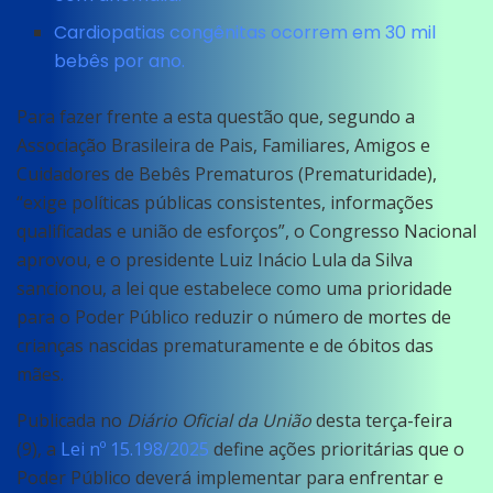
Cardiopatias congênitas ocorrem em 30 mil
bebês por ano.
Para fazer frente a esta questão que, segundo a
Associação Brasileira de Pais, Familiares, Amigos e
Cuidadores de Bebês Prematuros (Prematuridade),
“exige políticas públicas consistentes, informações
qualificadas e união de esforços”, o Congresso Nacional
aprovou, e o presidente Luiz Inácio Lula da Silva
sancionou, a lei que estabelece como uma prioridade
para o Poder Público reduzir o número de mortes de
crianças nascidas prematuramente e de óbitos das
mães.
Publicada no
Diário Oficial da União
desta terça-feira
(9), a
Lei nº 15.198/2025
define ações prioritárias que o
Poder Público deverá implementar para enfrentar e