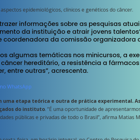
aspectos epidemiológicos, clínicos e genéticos do câncer.
é trazer informações sobre as pesquisas atu
ento da instituição e atrair jovens talentos”
e coordenadora da comissão organizadora d
os algumas temáticas nos minicursos, a ex
 câncer hereditário, a resistência a fármaco
, entre outras”, acrescenta.
no WhatsApp
 uma etapa teórica e outra de prática experimental. As
çados do instituto
. “É uma oportunidade de apresentarmos 
dades públicas e privadas de todo o Brasil”, afirma Matias 
 sexta-feira, em horário integral, no Centro de Pesquisa do