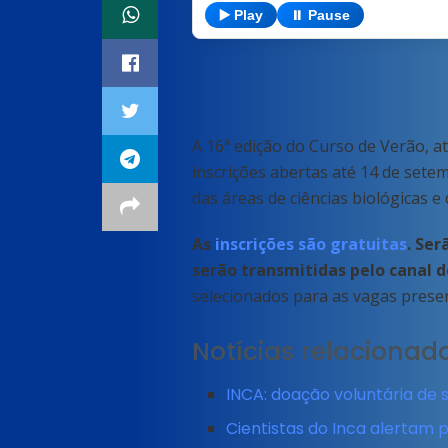
▶️ Play
⏸️ Pause
A 16ª edição do Curso de Verão, a
inscrições abertas até 14 de setem
das áreas de ciências biológicas e
As
inscrições são gratuitas
. Ser
serão transmitidas pelo canal d
selecionados para as vagas presen
Notícias relacionad
INCA: doação voluntária de 
Cientistas do Inca alertam