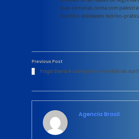
duas semanas conta com palestras 
manhã e atividades teórico-prática
Previous Post
Yago Dora é campeão mundial de surfe
Agencia Brasil