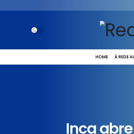
HOME
Á REDE 
Inca abre