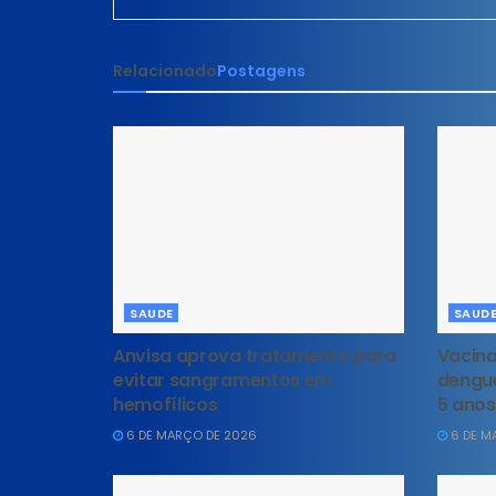
Relacionado
Postagens
SAUDE
SAUD
Anvisa aprova tratamento para
Vacina
evitar sangramentos em
dengue
hemofílicos
5 anos
6 DE MARÇO DE 2026
6 DE M