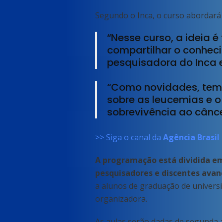
Segundo o Inca, o curso abordará 
“Nesse curso, a ideia 
compartilhar o conhecim
pesquisadora do Inca 
“Como novidades, tem
sobre as leucemias e o
sobrevivência ao câncer
>> Siga o canal da
Agência Brasil
A programação está dividida em
pesquisadores e discentes avan
a alunos de graduação de universi
organizadora.
As aulas serão dadas de segunda a