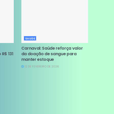
SAUDE
Carnaval: Saúde reforça valor
 R$ 131
da doação de sangue para
manter estoque
12 DE FEVEREIRO DE 2026