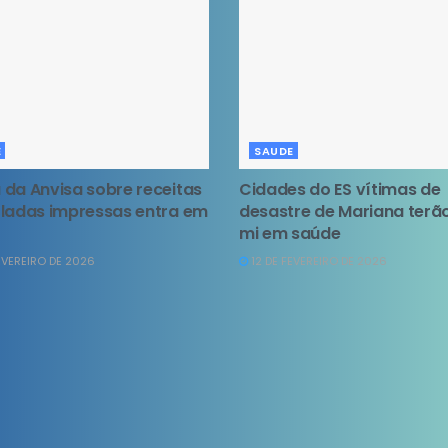
E
SAUDE
da Anvisa sobre receitas
Cidades do ES vítimas de
ladas impressas entra em
desastre de Mariana terão
mi em saúde
EVEREIRO DE 2026
12 DE FEVEREIRO DE 2026