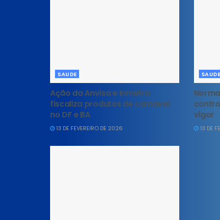
SAUDE
SAUD
Ação da Anvisa e Inmetro
Norma 
fiscaliza produtos de carnaval
contro
no DF e BA
vigor
13 DE FEVEREIRO DE 2026
13 DE F