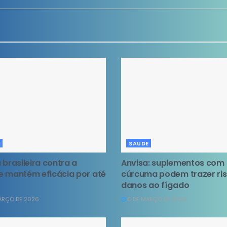
E
SAUDE
 brasileira contra a
Anvisa: suplementos com
 mantém eficácia por até
cúrcuma podem trazer ri
danos ao fígado
ARÇO DE 2026
6 DE MARÇO DE 2026