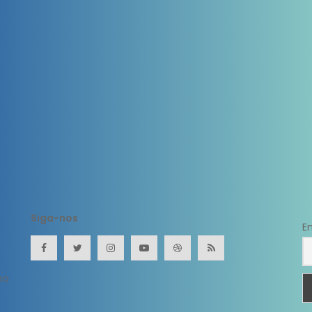
Siga-nos
E
eo