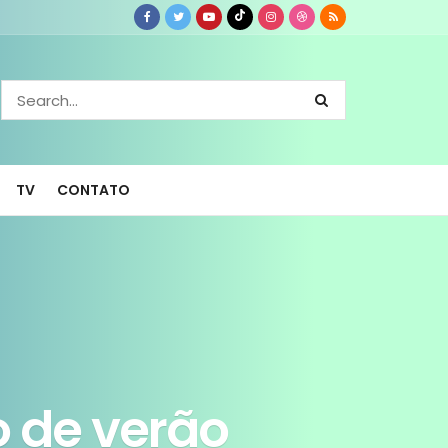
TV
CONTATO
o de verão