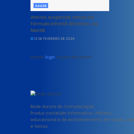
SAUDE
Anvisa suspende venda de
fórmula infantil Alfamino, da
Nestlé
12 DE FEVEREIRO DE 2026
Please
login
to join discussion
Rede Aurora de Comunicação
Produz conteúdo informativo, utilitário,
educacional e de entretenimento; em áudio, víd
e textos.