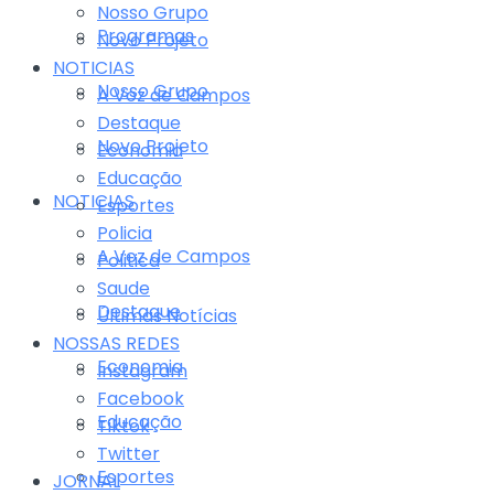
Nosso Grupo
Programas
Novo Projeto
NOTICIAS
Nosso Grupo
A Voz de Campos
Destaque
Novo Projeto
Economia
Educação
NOTICIAS
Esportes
Policia
A Voz de Campos
Politica
Saude
Destaque
Últimas Notícias
NOSSAS REDES
Economia
Instagram
Facebook
Educação
Tiktok
Twitter
Esportes
JORNAL