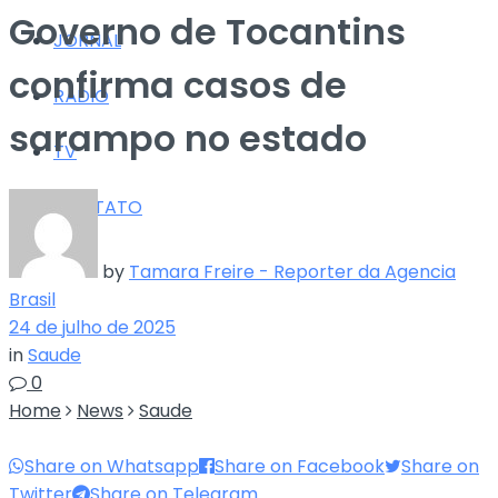
Governo de Tocantins
JORNAL
confirma casos de
RÁDIO
sarampo no estado
TV
CONTATO
by
Tamara Freire - Reporter da Agencia
Brasil
24 de julho de 2025
in
Saude
0
Home
News
Saude
Share on Whatsapp
Share on Facebook
Share on
Twitter
Share on Telegram