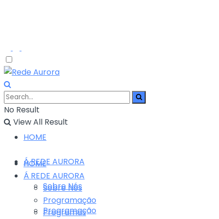
No Result
View All Result
HOME
Á REDE AURORA
HOME
Á REDE AURORA
Sobre Nós
Sobre Nós
Programação
Programação
Programas