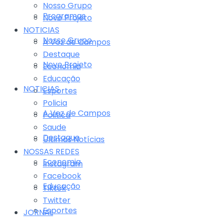
Nosso Grupo
Programas
Novo Projeto
NOTICIAS
Nosso Grupo
A Voz de Campos
Destaque
Novo Projeto
Economia
Educação
NOTICIAS
Esportes
Policia
A Voz de Campos
Politica
Saude
Destaque
Últimas Notícias
NOSSAS REDES
Economia
Instagram
Facebook
Educação
Tiktok
Twitter
Esportes
JORNAL