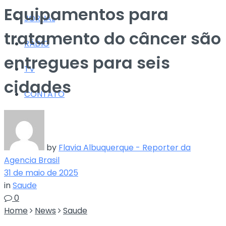
Equipamentos para
JORNAL
tratamento do câncer são
RÁDIO
entregues para seis
TV
cidades
CONTATO
by
Flavia Albuquerque - Reporter da
Agencia Brasil
31 de maio de 2025
in
Saude
0
Home
News
Saude