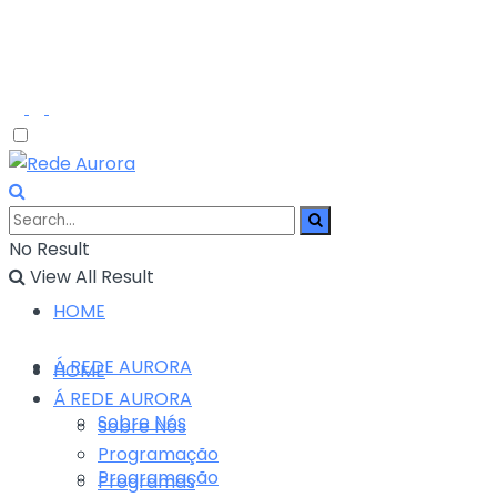
No Result
View All Result
HOME
Á REDE AURORA
HOME
Á REDE AURORA
Sobre Nós
Sobre Nós
Programação
Programação
Programas