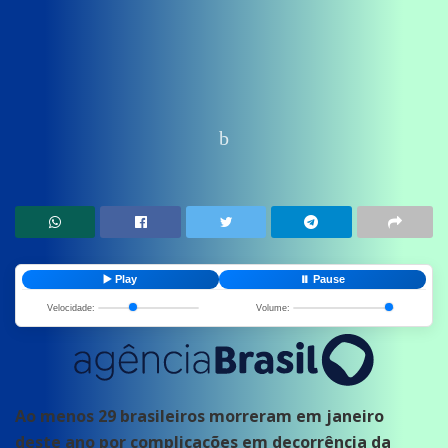
Home
News
Saude
▶️ Play
⏸️ Pause
Velocidade:
Volume:
Ao menos 29 brasileiros morreram em janeiro
deste ano por complicações em decorrência da