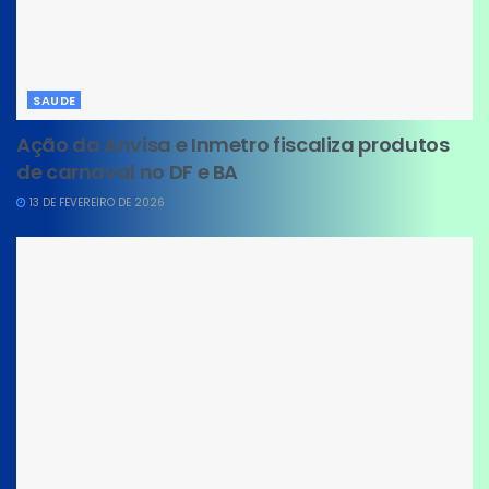
SAUDE
Ação da Anvisa e Inmetro fiscaliza produtos
de carnaval no DF e BA
13 DE FEVEREIRO DE 2026