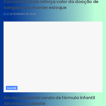
Carnaval: Saúde reforça valor da doação de
sangue para manter estoque
12 DE FEVEREIRO DE 2026
SAUDE
Anvisa suspende venda de fórmula infantil
Alfamino, da Nestlé