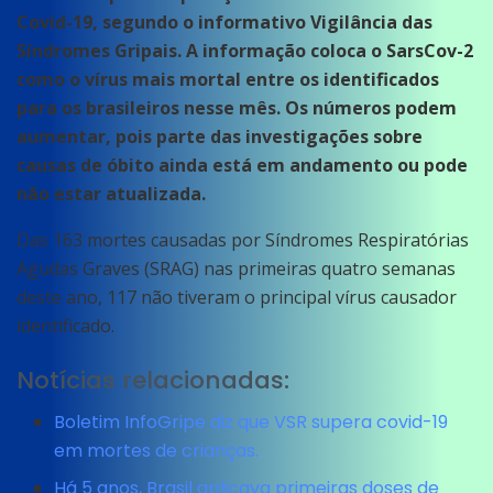
Covid-19, segundo o informativo Vigilância das
Síndromes Gripais. A informação coloca o SarsCov-2
como o vírus mais mortal entre os identificados
para os brasileiros nesse mês. Os números podem
aumentar, pois parte das investigações sobre
causas de óbito ainda está em andamento ou pode
não estar atualizada.
Das 163 mortes causadas por Síndromes Respiratórias
Agudas Graves (SRAG) nas primeiras quatro semanas
deste ano, 117 não tiveram o principal vírus causador
identificado.
Notícias relacionadas:
Boletim InfoGripe diz que VSR supera covid-19
em mortes de crianças.
Há 5 anos, Brasil aplicava primeiras doses de