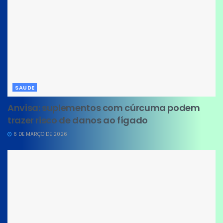
SAUDE
Anvisa: suplementos com cúrcuma podem
trazer risco de danos ao fígado
6 DE MARÇO DE 2026