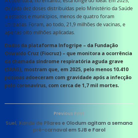
A cobertura, no entanto, está longe do ideal. Em 2025,
de cada dez doses distribuídas pelo Ministério da Saúde
a estados e municípios, menos de quatro foram
utilizadas. Foram, ao todo, 21,9 milhões de vacinas, e
apenas oito milhões aplicadas.
Dados da plataforma Infogripe – da Fundação
Oswaldo Cruz (Fiocruz) – que monitora a ocorrência
da chamada síndrome respiratória aguda grave
(SRAG), mostram que, em 2025, pelo menos 10.410
pessoas adoeceram com gravidade após a infecção
pelo coronavírus, com cerca de 1,7 mil mortes.
Previous Post
Suel, Xande de Pilares e Olodum agitam a semana
pré-carnaval em SJB e Farol