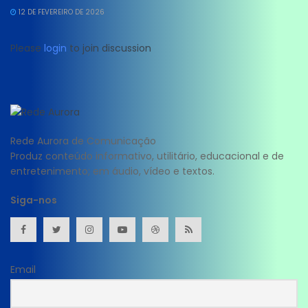
12 DE FEVEREIRO DE 2026
Please
login
to join discussion
Rede Aurora de Comunicação
Produz conteúdo informativo, utilitário, educacional e de
entretenimento; em áudio, vídeo e textos.
Siga-nos
Email