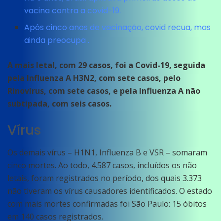
vacina contra a covid-19.
Após cinco anos de vacinação, covid recua, mas
ainda preocupa .
A mais letal, com 29 casos, foi a Covid-19, seguida
pela Influenza A H3N2, com sete casos, pelo
Rinovírus, com sete casos, e pela Influenza A não
subtipada, com seis casos.
Vírus
Os demais vírus – H1N1, Influenza B e VSR – somaram
cinco mortes. Ao todo, 4.587 casos, incluídos os não
letais, foram registrados no período, dos quais 3.373
não tiveram os vírus causadores identificados. O estado
com mais mortes confirmadas foi São Paulo: 15 óbitos
em 140 casos registrados.