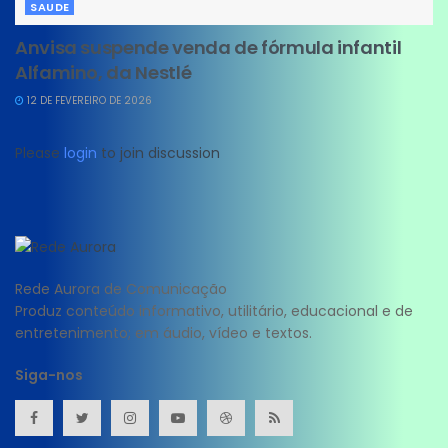
SAUDE
Anvisa suspende venda de fórmula infantil
Alfamino, da Nestlé
12 DE FEVEREIRO DE 2026
Please
login
to join discussion
Rede Aurora de Comunicação
Produz conteúdo informativo, utilitário, educacional e de
entretenimento; em áudio, vídeo e textos.
Siga-nos