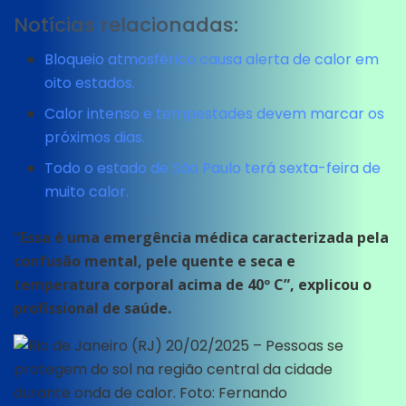
Notícias relacionadas:
Bloqueio atmosférico causa alerta de calor em
oito estados.
Calor intenso e tempestades devem marcar os
próximos dias.
Todo o estado de São Paulo terá sexta-feira de
muito calor.
“Essa é uma emergência médica caracterizada pela
confusão mental, pele quente e seca e
temperatura corporal acima de 40º C”, explicou o
profissional de saúde.