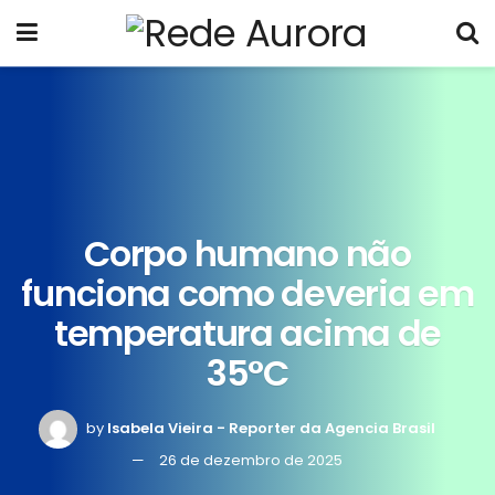
Corpo humano não
funciona como deveria em
temperatura acima de
35°C
by
Isabela Vieira - Reporter da Agencia Brasil
26 de dezembro de 2025