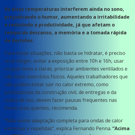
As altas temperaturas interferem ainda no sono,
prejudicando o humor, aumentando a irritabilidade
e reduzindo a produtividade, já que afetam o
tempo de descanso, a memória e a tomada rápida
de decisões.
Para essas situações, não basta se hidratar, é preciso
se proteger, evitar a exposição entre 10h e 16h, usar
roupas leves e claras, priorizar ambientes ventilados e
não fazer exercícios físicos. Aqueles trabalhadores que
não podem evitar sair no calor extremo, como
profissionais da construção civil, de entregas e da
coleta de lixo, devem fazer pausas frequentes nas
horas mais quentes, recomenda.
“Não existe adaptação completa para ondas de calor
extremas e repetidas”, explica Fernando Penna.
“Acima