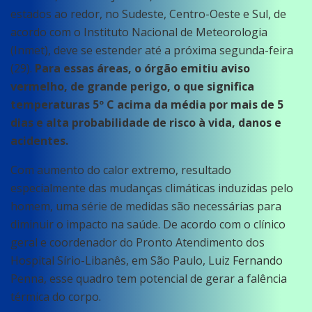
estados ao redor, no Sudeste, Centro-Oeste e Sul, de
acordo com o Instituto Nacional de Meteorologia
(Inmet), deve se estender até a próxima segunda-feira
(29).
Para essas áreas, o órgão emitiu aviso
vermelho, de grande perigo, o que significa
temperaturas 5º C acima da média por mais de 5
dias e alta probabilidade de risco à vida, danos e
acidentes.
Com aumento do calor extremo, resultado
especialmente das mudanças climáticas induzidas pelo
homem, uma série de medidas são necessárias para
diminuir o impacto na saúde. De acordo com o clínico
geral e coordenador do Pronto Atendimento dos
Hospital Sírio-Libanês, em São Paulo, Luiz Fernando
Penna, esse quadro tem potencial de gerar a falência
térmica do corpo.