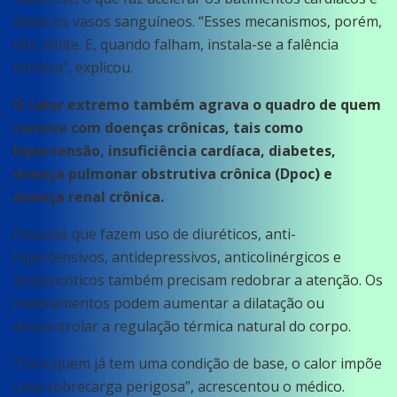
dilata os vasos sanguíneos. “Esses mecanismos, porém,
têm limite. E, quando falham, instala-se a falência
térmica”, explicou.
O calor extremo também agrava o quadro de quem
convive com doenças crônicas, tais como
hipertensão, insuficiência cardíaca, diabetes,
doença pulmonar obstrutiva crônica (Dpoc) e
doença renal crônica.
Pessoas que fazem uso de diuréticos, anti-
hipertensivos, antidepressivos, anticolinérgicos e
antipsicóticos também precisam redobrar a atenção. Os
medicamentos podem aumentar a dilatação ou
descontrolar a regulação térmica natural do corpo.
“Para quem já tem uma condição de base, o calor impõe
uma sobrecarga perigosa”, acrescentou o médico.