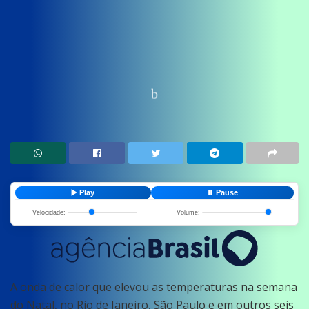
Home
News
Saude
▶️ Play
⏸️ Pause
Velocidade:
Volume:
A onda de calor que elevou as temperaturas na semana
do Natal, no Rio de Janeiro, São Paulo e em outros seis