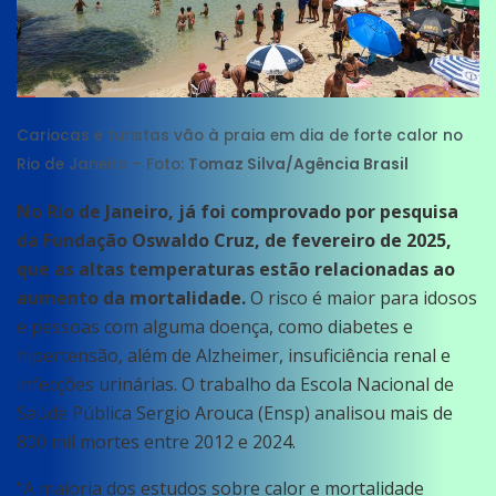
Cariocas e turistas vão à praia em dia de forte calor no
Rio de Janeiro – Foto:
Tomaz Silva/Agência Brasil
No Rio de Janeiro, já foi comprovado por pesquisa
da Fundação Oswaldo Cruz, de fevereiro de 2025,
que as altas temperaturas estão relacionadas ao
aumento da mortalidade.
O risco é maior para idosos
e pessoas com alguma doença, como diabetes e
hipertensão, além de Alzheimer, insuficiência renal e
infecções urinárias. O trabalho da Escola Nacional de
Saúde Pública Sergio Arouca (Ensp) analisou mais de
800 mil mortes entre 2012 e 2024.
“A maioria dos estudos sobre calor e mortalidade