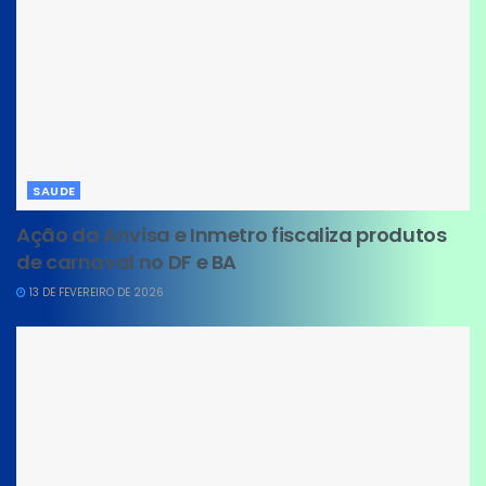
SAUDE
Ação da Anvisa e Inmetro fiscaliza produtos
de carnaval no DF e BA
13 DE FEVEREIRO DE 2026