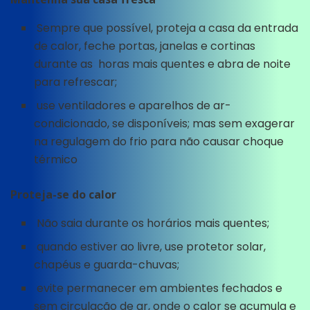
Sempre que possível, proteja a casa da entrada
de calor, feche portas, janelas e cortinas
durante as horas mais quentes e abra de noite
para refrescar;
use ventiladores e aparelhos de ar-
condicionado, se disponíveis; mas sem exagerar
na regulagem do frio para não causar choque
térmico
Proteja-se do calor
Não saia durante os horários mais quentes;
quando estiver ao livre, use protetor solar,
chapéus e guarda-chuvas;
evite permanecer em ambientes fechados e
sem circulação de ar, onde o calor se acumula e