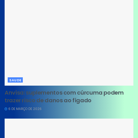
SAUDE
Anvisa: suplementos com cúrcuma podem
trazer risco de danos ao fígado
6 DE MARÇO DE 2026