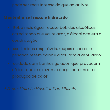
pode ser mais intenso do que ao ar livre.
Mantenha-se fresco e hidratado
Beba mais água, recuse bebidas alcoólicas
acreditando que vai relaxar, o álcool acelera a
desidratação;
use tecidos respiráveis, roupas escuras e
pesadas retêm calor e dificultam a ventilação;
cuidado com banhos gelados, que provocam
efeito rebote e fazem o corpo aumentar a
produção de calor.
* Fonte: Unicef e Hospital Sírio-Libanês