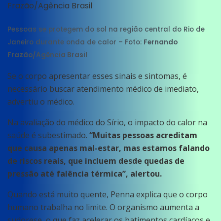
Pessoas se protegem do sol na região central do Rio de
Janeiro durante onda de calor – Foto:
Fernando
Frazão/Agência Brasil
Se o corpo apresentar esses sinais e sintomas, é
necessário buscar atendimento médico de imediato,
advertiu o médico.
Na avaliação do médico do Sírio, o impacto do calor na
saúde é subestimado.
“Muitas pessoas acreditam
que causa apenas mal-estar, mas estamos falando
de riscos reais, que incluem desde quedas de
pressão até falência térmica”, alertou.
Quando está muito quente, Penna explica que o corpo
humano trabalha no limite. O organismo aumenta a
sudorese, o que faz acelerar os batimentos cardíacos e