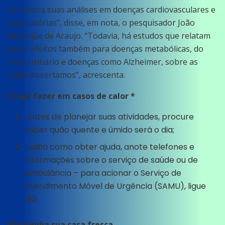
concentra suas análises em doenças cardiovasculares e
respiratórias”, disse, em nota, o pesquisador João
Henrique de Araujo. “Todavia, há estudos que relatam
esses efeitos também para doenças metabólicas, do
trato urinário e doenças como Alzheimer, sobre as
quais dissertamos”, acrescenta.
O que fazer em casos de calor *
Antes de planejar suas atividades, procure
saber quão quente e úmido será o dia;
saiba como obter ajuda, anote telefones e
informações sobre o serviço de saúde ou de
ambulância – para acionar o Serviço de
Atendimento Móvel de Urgência (SAMU), ligue
192;
Mantenha sua casa fresca