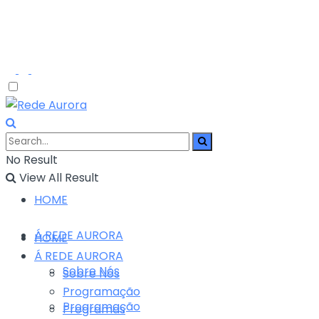
No Result
View All Result
HOME
Á REDE AURORA
HOME
Á REDE AURORA
Sobre Nós
Sobre Nós
Programação
Programação
Programas