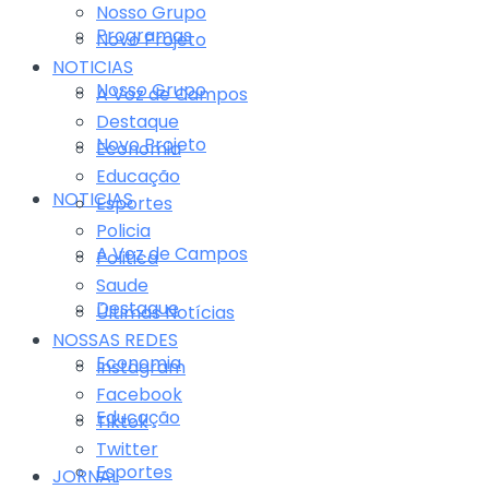
Nosso Grupo
Programas
Novo Projeto
NOTICIAS
Nosso Grupo
A Voz de Campos
Destaque
Novo Projeto
Economia
Educação
NOTICIAS
Esportes
Policia
A Voz de Campos
Politica
Saude
Destaque
Últimas Notícias
NOSSAS REDES
Economia
Instagram
Facebook
Educação
Tiktok
Twitter
Esportes
JORNAL