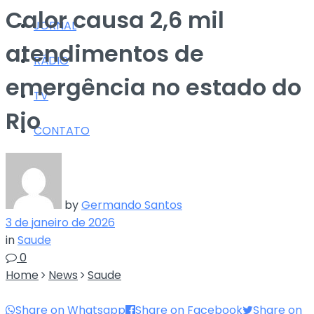
Calor causa 2,6 mil
JORNAL
atendimentos de
RÁDIO
emergência no estado do
TV
Rio
CONTATO
by
Germando Santos
3 de janeiro de 2026
in
Saude
0
Home
News
Saude
Share on Whatsapp
Share on Facebook
Share on