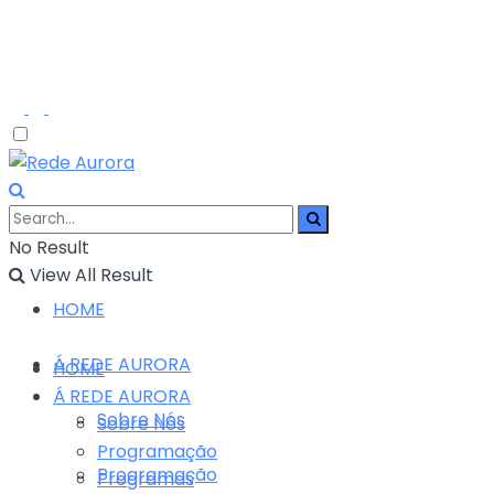
No Result
View All Result
HOME
Á REDE AURORA
HOME
Á REDE AURORA
Sobre Nós
Sobre Nós
Programação
Programação
Programas