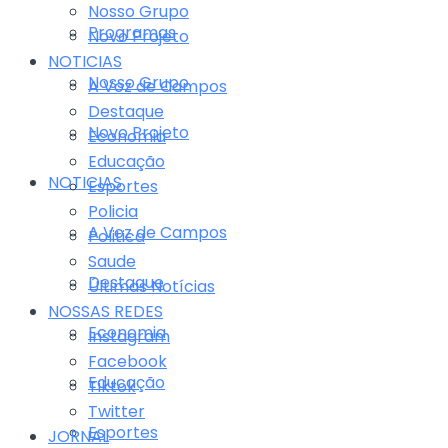
Nosso Grupo
Programas
Novo Projeto
NOTICIAS
Nosso Grupo
A Voz de Campos
Destaque
Novo Projeto
Economia
Educação
NOTICIAS
Esportes
Policia
A Voz de Campos
Politica
Saude
Destaque
Últimas Notícias
NOSSAS REDES
Economia
Instagram
Facebook
Educação
Tiktok
Twitter
Esportes
JORNAL