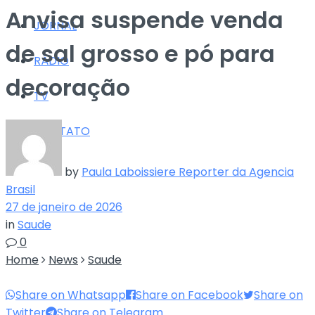
Anvisa suspende venda
JORNAL
de sal grosso e pó para
RÁDIO
decoração
TV
CONTATO
by
Paula Laboissiere Reporter da Agencia
Brasil
27 de janeiro de 2026
in
Saude
0
Home
News
Saude
Share on Whatsapp
Share on Facebook
Share on
Twitter
Share on Telegram