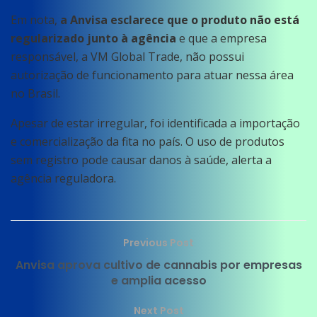
Em nota,
a Anvisa esclarece que o produto não está
regularizado junto à agência
e que a empresa
responsável, a VM Global Trade, não possui
autorização de funcionamento para atuar nessa área
no Brasil.
Apesar de estar irregular, foi identificada a importação
e comercialização da fita no país. O uso de produtos
sem registro pode causar danos à saúde, alerta a
agência reguladora.
Previous Post
Anvisa aprova cultivo de cannabis por empresas
e amplia acesso
Next Post