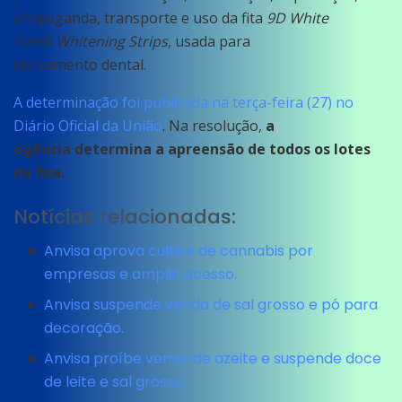
propaganda, transporte e uso da fita
9D
White
Teeth Whitening Strips
, usada para
clareamento dental.
A determinação foi publicada na terça-feira (27) no
Diário Oficial da União
. Na resolução,
a
agência determina a apreensão de todos os lotes
da fita.
Notícias relacionadas:
Anvisa aprova cultivo de cannabis por
empresas e amplia acesso.
Anvisa suspende venda de sal grosso e pó para
decoração.
Anvisa proíbe venda de azeite e suspende doce
de leite e sal grosso.