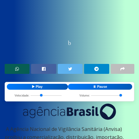
Home
News
Saude
▶️ Play
⏸️ Pause
Velocidade:
Volume:
A Agência Nacional de Vigilância Sanitária (Anvisa)
proibiu a comercialização, distribuição, importação,