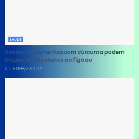
SAUDE
Anvisa: suplementos com cúrcuma podem
trazer risco de danos ao fígado
6 DE MARÇO DE 2026