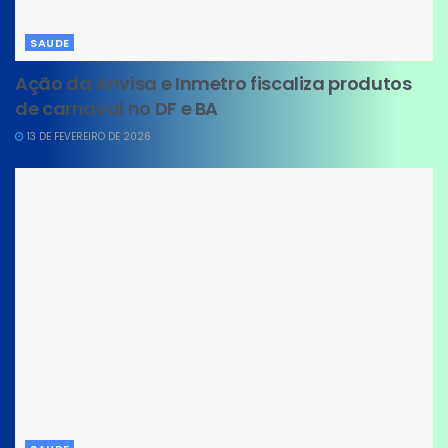
SAUDE
Ação da Anvisa e Inmetro fiscaliza produtos
de carnaval no DF e BA
13 DE FEVEREIRO DE 2026