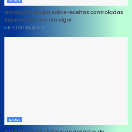
SAUDE
Norma da Anvisa sobre receitas controladas
impressas entra em vigor
13 DE FEVEREIRO DE 2026
SAUDE
Cidades do ES vítimas de desastre de