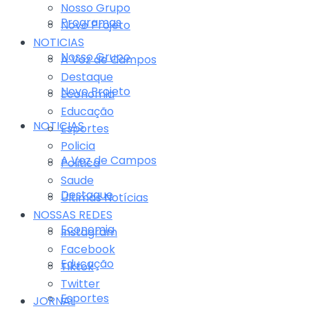
Nosso Grupo
Programas
Novo Projeto
NOTICIAS
Nosso Grupo
A Voz de Campos
Destaque
Novo Projeto
Economia
Educação
NOTICIAS
Esportes
Policia
A Voz de Campos
Politica
Saude
Destaque
Últimas Notícias
NOSSAS REDES
Economia
Instagram
Facebook
Educação
Tiktok
Twitter
Esportes
JORNAL