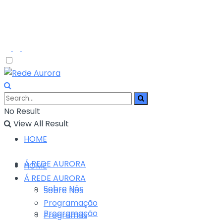
No Result
View All Result
HOME
Á REDE AURORA
HOME
Á REDE AURORA
Sobre Nós
Sobre Nós
Programação
Programação
Programas