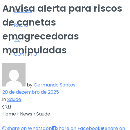
Anvisa alerta para riscos
JORNAL
de canetas
RÁDIO
emagrecedoras
TV
manipuladas
CONTATO
by
Germando Santos
20 de dezembro de 2025
in
Saude
0
Home
News
Saude
Share on Whatsapp
Share on Facebook
Share on