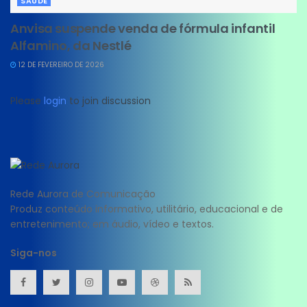
SAUDE
Anvisa suspende venda de fórmula infantil
Alfamino, da Nestlé
12 DE FEVEREIRO DE 2026
Please
login
to join discussion
Rede Aurora de Comunicação
Produz conteúdo informativo, utilitário, educacional e de
entretenimento; em áudio, vídeo e textos.
Siga-nos