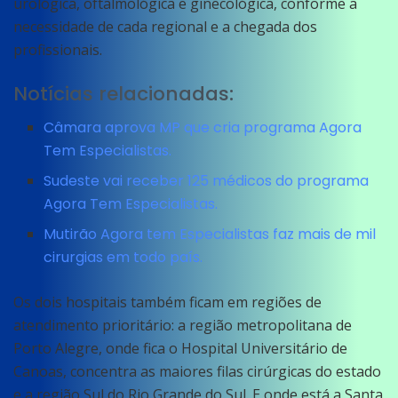
urológica, oftalmológica e ginecológica, conforme a
necessidade de cada regional e a chegada dos
profissionais.
Notícias relacionadas:
Câmara aprova MP que cria programa Agora
Tem Especialistas.
Sudeste vai receber 125 médicos do programa
Agora Tem Especialistas.
Mutirão Agora tem Especialistas faz mais de mil
cirurgias em todo país.
Os dois hospitais também ficam em regiões de
atendimento prioritário: a região metropolitana de
Porto Alegre, onde fica o Hospital Universitário de
Canoas, concentra as maiores filas cirúrgicas do estado
e a região Sul do Rio Grande do Sul. E onde está a Santa