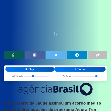
Home
News
Saude
▶️ Play
⏸️ Pause
Velocidade:
Volume:
O Ministério da Saúde assinou um acordo inédito
para ampliar as ações do programa Agora Tem