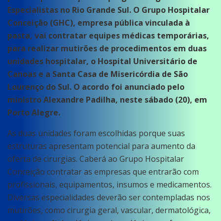
Especialistas no Rio Grande Sul. O Grupo Hospitalar
Conceição (GHC), empresa pública vinculada à
pasta, vai contratar equipes médicas temporárias,
para realizar mutirões de procedimentos em duas
unidades hospitalar, o Hospital Universitário de
Canoas e a Santa Casa de Misericórdia de São
Lourenço do Sul. O acordo foi anunciado pelo
ministro Alexandre Padilha, neste sábado (20), em
Porto Alegre.
As duas unidades foram escolhidas porque suas
estruturas apresentam potencial para aumento da
oferta de cirurgias. Caberá ao Grupo Hospitalar
Conceição contratar as empresas que entrarão com
profissionais, equipamentos, insumos e medicamentos.
Diversas especialidades deverão ser contempladas nos
mutirões, como cirurgia geral, vascular, dermatológica,