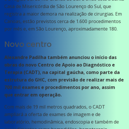
Casa de Misericórdia de São Lourenço do Sul, que
registra a maior demora na realização de cirurgias. Em
Canoas, estão previstos cerca de 1.600 procedimentos
por mês e, em São Lourenço, aproximadamente 180.
Novo centro
Alexandre Padilha também anunciou o início das
obras do novo Centro de Apoio ao Diagnóstico e
Terapia (CADT), na capital gaúcha, como parte da
estrutura do GHC, com previsão de realizar mais de
700 mil exames e procedimentos por ano, assim
que entrar em operação.
Com mais de 19 mil metros quadrados, o CADT
ampliará a oferta de exames de imagem e de
laboratório, hemodinâmica, endoscopia e também de