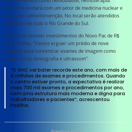
procedimentos como hemodiálise, hemoterapia.
Também contará com um setor de medicina nuclear e
outro de radiointervenção. No local serão atendidos
pacientes de todo o Rio Grande do Sul.
A obra vai receber investimentos do Novo Pac de R$
200 milhões. “Vamos erguer um prédio de nove
andares para concentrar exames de imagem como
ressonância, tomografia e ultrassom”.
“O GHC vai bater recorde este ano, com mais de
4 milhões de exames e procedimentos. Quando
o centro estiver pronto, a expectativa é realizar
mais 700 mil exames e procedimentos por ano,
com uma estrutura mais moderna e digna para
trabalhadores e pacientes”, acrescentou
Padilha.
Previous Post