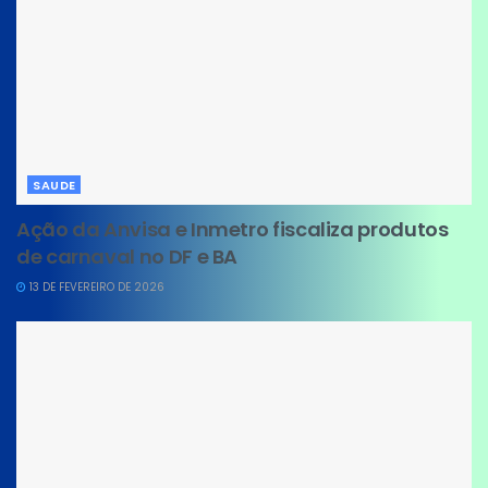
SAUDE
Ação da Anvisa e Inmetro fiscaliza produtos
de carnaval no DF e BA
13 DE FEVEREIRO DE 2026