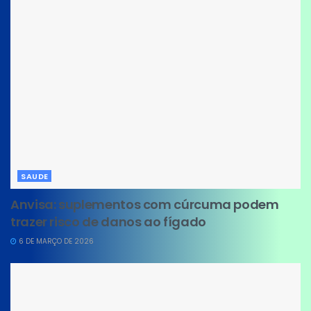
SAUDE
Anvisa: suplementos com cúrcuma podem
trazer risco de danos ao fígado
6 DE MARÇO DE 2026