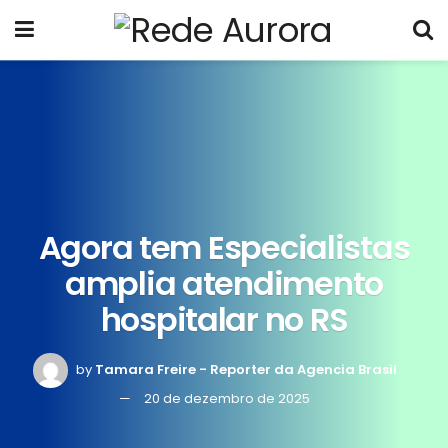
Agora tem Especialistas
amplia atendimento
hospitalar no RS
by
Tamara Freire - Reporter da Agencia Brasil
20 de dezembro de 2025