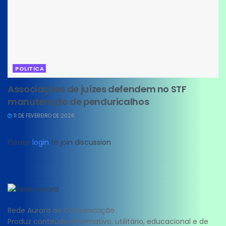
POLITICA
Associações de juízes defendem no STF
manutenção de penduricalhos
11 DE FEVEREIRO DE 2026
Please
login
to join discussion
Rede Aurora de Comunicação
Produz conteúdo informativo, utilitário, educacional e de