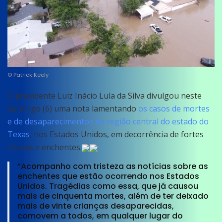
© Patrick Keely
O presidente Luiz Inácio Lula da Silva divulgou neste
domingo (6) uma nota lamentando
os casos de mortes
e de desaparecimentos na região central do estado do
Texas
, nos Estados Unidos, em decorrência de fortes
chuvas e enchentes.
“Acompanho com tristeza as notícias sobre as
enchentes que estão ocorrendo nos Estados
Unidos. Tragédias como essa, que já causou
mais de cinquenta mortes, além de ter deixado
mais de vinte crianças desaparecidas,
comovem a todos, em qualquer lugar do