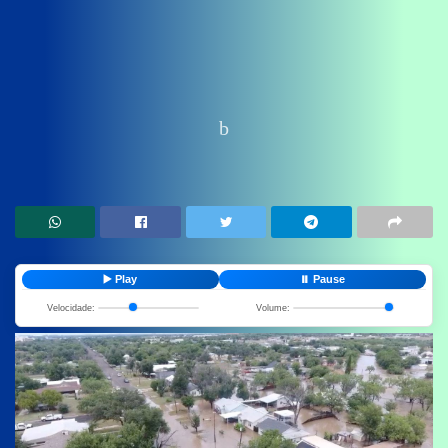
Home
News
Politica
▶️ Play
⏸️ Pause
Velocidade:
Volume: