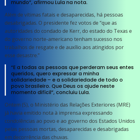
mundo”, afirmou Lula na nota.
Além de vítimas fatais e desaparecidas, há pessoas
desabrigadas. O presidente fez votos de “que as
autoridades do condado de Kerr, do estado do Texas e
do governo norte-americano tenham sucesso nos
trabalhos de resgate e de auxílio aos atingidos por
esse desastre.”
“E a todas as pessoas que perderam seus entes
queridos, quero expressar a minha
solidariedade – e a solidariedade de todo o
povo brasileiro. Que Deus os ajude neste
momento difícil”, concluiu Lula.
Ontem (5), o Ministério das Relações Exteriores (MRE)
já havia emitido nota à imprensa expressando
condolências ao povo e ao governo dos Estados Unidos
pelas pessoas mortas, desaparecidas e desabrigadas
em decorrência das chuvas.