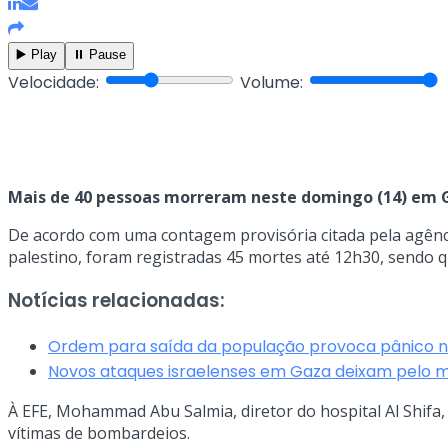
▶️ Play
⏸️ Pause
Velocidade:
Volume:
Mais de 40 pessoas morreram neste domingo (14) em Ga
De acordo com uma contagem provisória citada pela agência
palestino, foram registradas 45 mortes até 12h30, sendo 
Notícias relacionadas:
Ordem para saída da população provoca pânico n
Novos ataques israelenses em Gaza deixam pelo m
À EFE, Mohammad Abu Salmia, diretor do hospital Al Shifa,
vítimas de bombardeios.