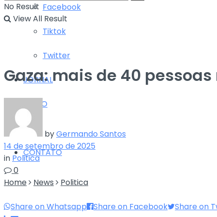
No Result
Facebook
View All Result
Tiktok
Twitter
Gaza: mais de 40 pessoas
JORNAL
RÁDIO
TV
by
Germando Santos
14 de setembro de 2025
CONTATO
in
Politica
0
Home
News
Politica
Share on Whatsapp
Share on Facebook
Share on T