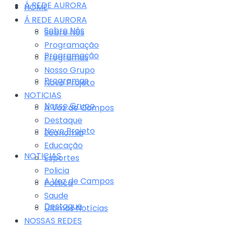
Á REDE AURORA
HOME
Á REDE AURORA
Sobre Nós
Sobre Nós
Programação
Programação
Programas
Nosso Grupo
Programas
Novo Projeto
NOTICIAS
Nosso Grupo
A Voz de Campos
Destaque
Novo Projeto
Economia
Educação
NOTICIAS
Esportes
Policia
A Voz de Campos
Politica
Saude
Destaque
Últimas Notícias
NOSSAS REDES