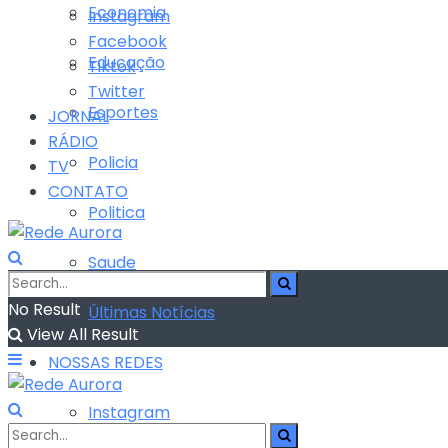
Economia
Instagram
Facebook
Educação
Tiktok
Twitter
Esportes
JORNAL
RÁDIO
Policia
TV
CONTATO
Politica
Saude
No Result
Últimas Notícias
View All Result
NOSSAS REDES
Instagram