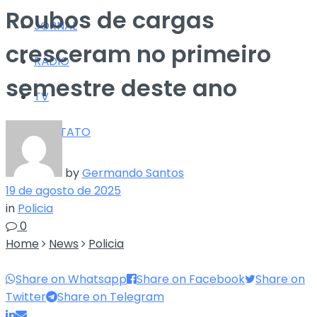
Roubos de cargas
JORNAL
cresceram no primeiro
RÁDIO
semestre deste ano
TV
CONTATO
by
Germando Santos
19 de agosto de 2025
in
Policia
0
Home
News
Policia
Share on Whatsapp
Share on Facebook
Share on
Twitter
Share on Telegram