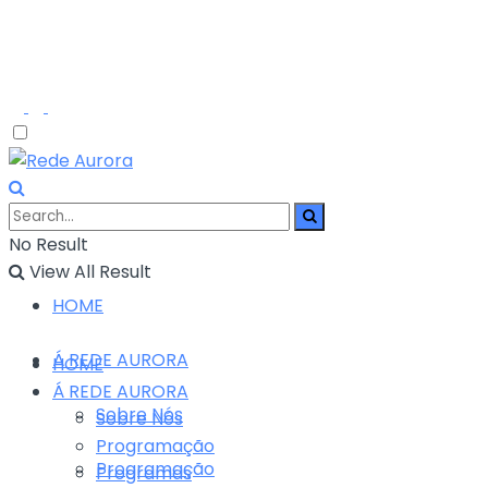
No Result
View All Result
HOME
Á REDE AURORA
HOME
Á REDE AURORA
Sobre Nós
Sobre Nós
Programação
Programação
Programas