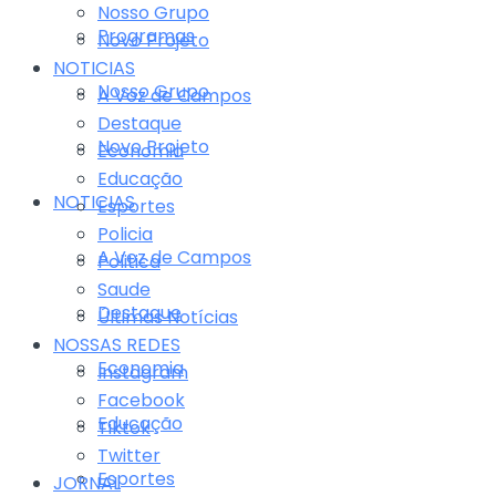
Nosso Grupo
Programas
Novo Projeto
NOTICIAS
Nosso Grupo
A Voz de Campos
Destaque
Novo Projeto
Economia
Educação
NOTICIAS
Esportes
Policia
A Voz de Campos
Politica
Saude
Destaque
Últimas Notícias
NOSSAS REDES
Economia
Instagram
Facebook
Educação
Tiktok
Twitter
Esportes
JORNAL