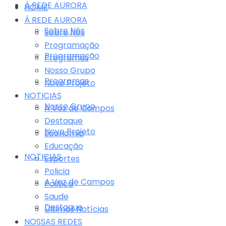
Á REDE AURORA
HOME
Á REDE AURORA
Sobre Nós
Sobre Nós
Programação
Programação
Programas
Nosso Grupo
Programas
Novo Projeto
NOTICIAS
Nosso Grupo
A Voz de Campos
Destaque
Novo Projeto
Economia
Educação
NOTICIAS
Esportes
Policia
A Voz de Campos
Politica
Saude
Destaque
Últimas Notícias
NOSSAS REDES