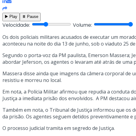
▶️ Play
⏸️ Pause
Velocidade:
Volume:
Os dois policiais militares acusados de executar um morado
aconteceu na noite do dia 13 de junho, sob o viaduto 25 d
Segundo o porta-voz da PM paulista, Emerson Massera; Jefe
abordar Jeferson, os agentes o levaram até atrás de uma pil
Massera disse ainda que imagens da câmera corporal de um
resistiu e morreu no local.
Em nota, a Polícia Militar afirmou que repudia a conduta do
Justiça a imediata prisão dos envolvidos. A PM destacou a
Também em nota, o Tribunal de Justiça informou que os doi
da prisão. Os agentes seguem detidos preventivamente e p
O processo judicial tramita em segredo de Justiça.