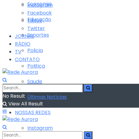
Economia
Instagram
Facebook
Educação
Tiktok
Twitter
Esportes
JORNAL
RÁDIO
Policia
TV
CONTATO
Politica
Saude
No Result
Últimas Notícias
View All Result
NOSSAS REDES
Instagram