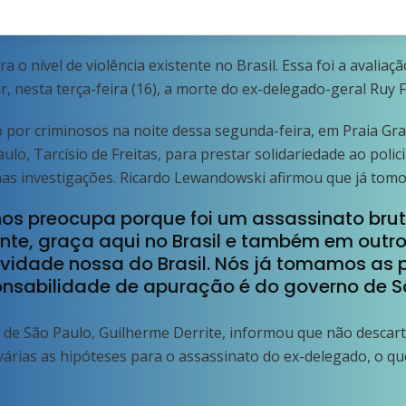
 o nível de violência existente no Brasil. Essa foi a avaliaç
 nesta terça-feira (16), a morte do ex-delegado-geral Ruy 
 por criminosos na noite dessa segunda-feira, em Praia Gran
o, Tarcísio de Freitas, para prestar solidariedade ao policial
 nas investigações. Ricardo Lewandowski afirmou que já tomo
os preocupa porque foi um assassinato brutal
ente, graça aqui no Brasil e também em outro
ividade nossa do Brasil. Nós já tomamos as 
ponsabilidade de apuração é do governo de S
 de São Paulo, Guilherme Derrite, informou que não descart
ão várias as hipóteses para o assassinato do ex-delegado, o 