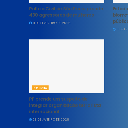
Polícia Civil de São Paulo prende
Estádi
430 agressores de mulheres
biomet
públic
11 DE FEVEREIRO DE 2026
11 DE F
POLICIA
PF prende um suspeito de
integrar organização terrorista
internacional
29 DE JANEIRO DE 2026