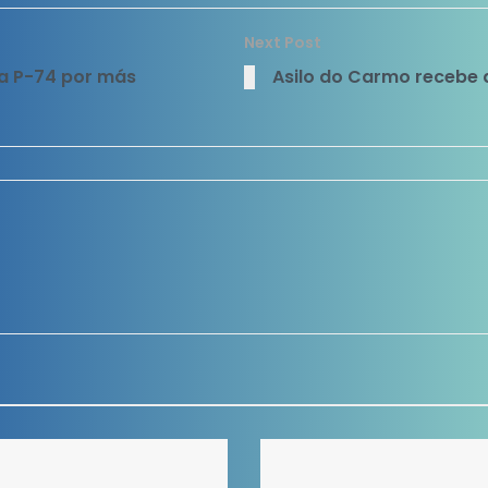
Next Post
na P-74 por más
Asilo do Carmo recebe a