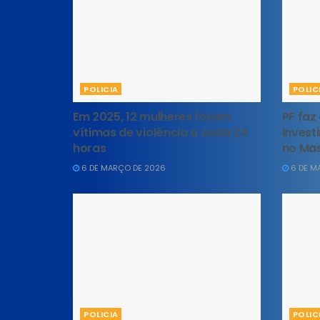
POLICIA
POLIC
Em 2025, 12 mulheres foram
PF faz
vítimas de violência a cada 24
inves
horas
no Mas
6 DE MARÇO DE 2026
6 DE M
POLICIA
POLIC