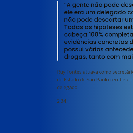
“A gente não pode des
ele era um delegado c
não pode descartar um
Todas as hipóteses es
cabeça 100% completas,
evidências concretas d
possui vários anteceden
drogas, tanto com mai
Ruy Fontes atuava como secretário
do Estado de São Paulo recebeu co
delegado.
2:34