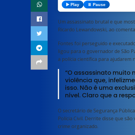
▶️ Play
⏸️ Pause
Um assassinato brutal e que mostra
Ricardo Lewandowski, ao comentar,
Fontes foi perseguido e executado
ligou para o governador de São Paul
a polícia científica para ajudarem
“O assassinato muito n
violência que, infelizm
isso. Não é uma exclus
nível. Claro que a res
O secretário de Segurança Pública
Polícia Civil. Derrite disse que s
crime organizado.