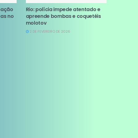
cação
Rio: polícia impede atentado e
ças no
apreende bombas e coquetéis
molotov
2 DE FEVEREIRO DE 2026