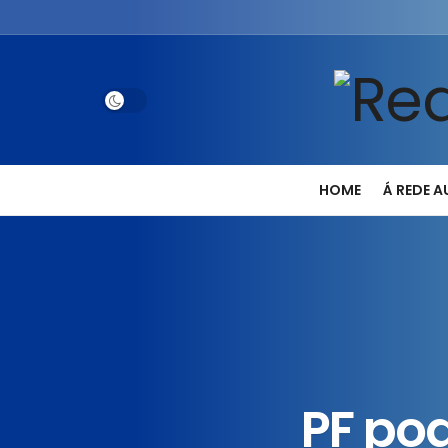
HOME
Á REDE 
PF po