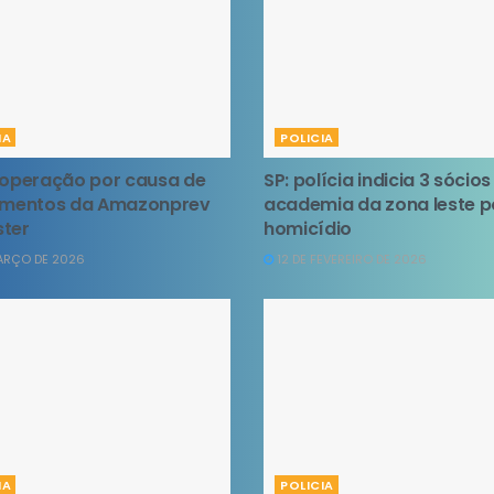
IA
POLICIA
 operação por causa de
SP: polícia indicia 3 sócios
timentos da Amazonprev
academia da zona leste p
ter
homicídio
ARÇO DE 2026
12 DE FEVEREIRO DE 2026
IA
POLICIA