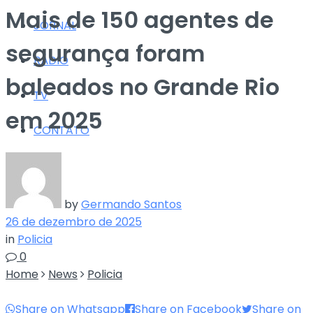
Mais de 150 agentes de
JORNAL
segurança foram
RÁDIO
baleados no Grande Rio
TV
em 2025
CONTATO
by
Germando Santos
26 de dezembro de 2025
in
Policia
0
Home
News
Policia
Share on Whatsapp
Share on Facebook
Share on