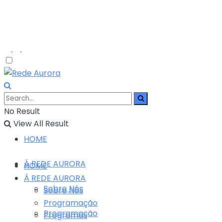
No Result
View All Result
HOME
Á REDE AURORA
HOME
Á REDE AURORA
Sobre Nós
Sobre Nós
Programação
Programação
Programas