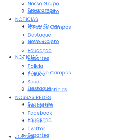
Nosso Grupo
Programas
Novo Projeto
NOTICIAS
Nosso Grupo
A Voz de Campos
Destaque
Novo Projeto
Economia
Educação
NOTICIAS
Esportes
Policia
A Voz de Campos
Politica
Saude
Destaque
Últimas Notícias
NOSSAS REDES
Economia
Instagram
Facebook
Educação
Tiktok
Twitter
Esportes
JORNAL