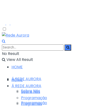
No Result
View All Result
HOME
Á REDE AURORA
HOME
Á REDE AURORA
Sobre Nós
Sobre Nós
Programação
Programação
Programas