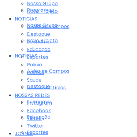
Nosso Grupo
Programas
Novo Projeto
NOTICIAS
Nosso Grupo
A Voz de Campos
Destaque
Novo Projeto
Economia
Educação
NOTICIAS
Esportes
Policia
A Voz de Campos
Politica
Saude
Destaque
Últimas Notícias
NOSSAS REDES
Economia
Instagram
Facebook
Educação
Tiktok
Twitter
Esportes
JORNAL