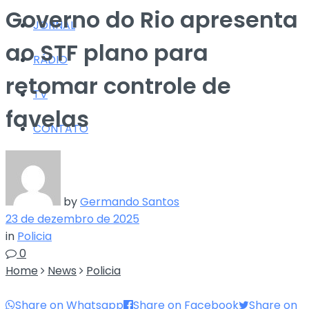
Governo do Rio apresenta
JORNAL
ao STF plano para
RÁDIO
retomar controle de
TV
favelas
CONTATO
by
Germando Santos
23 de dezembro de 2025
in
Policia
0
Home
News
Policia
Share on Whatsapp
Share on Facebook
Share on