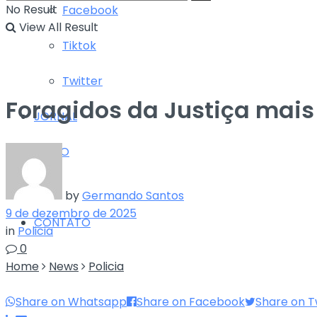
No Result
Facebook
View All Result
Tiktok
Twitter
Foragidos da Justiça mai
JORNAL
RÁDIO
TV
by
Germando Santos
9 de dezembro de 2025
CONTATO
in
Policia
0
Home
News
Policia
Share on Whatsapp
Share on Facebook
Share on T