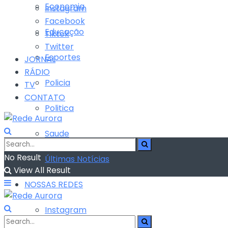
Economia
Instagram
Facebook
Educação
Tiktok
Twitter
Esportes
JORNAL
RÁDIO
Policia
TV
CONTATO
Politica
Saude
No Result
Últimas Notícias
View All Result
NOSSAS REDES
Instagram