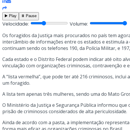
▶️ Play
⏸️ Pause
Velocidade:
Volume:
Os foragidos da Justiça mais procurados no país tem agora s
intercâmbio de informações entre os estados e estimula a
continuam sendo os telefones 190, da Polícia Militar, e 197,
Cada estado e o Distrito Federal podem indicar até oito al
vinculação com organizações criminosas, contravenção e ex
A “lista vermelha”, que pode ter até 216 criminosos, incl
um foragido.
A lista tem apenas três mulheres, sendo uma do Mato Gross
O Ministério da Justiça e Segurança Pública informou que o
prisão de criminosos considerados de alta periculosidade.
Ainda de acordo com a pasta, a implementação representa 
forma mais eficaz as organizações criminosas no Brasil.