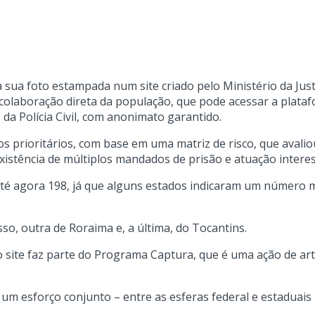
ua foto estampada num site criado pelo Ministério da Justiça
 colaboração direta da população, que pode acessar a plat
 da Polícia Civil, com anonimato garantido.
vos prioritários, com base em uma matriz de risco, que aval
istência de múltiplos mandados de prisão e atuação interes
ui até agora 198, já que alguns estados indicaram um númer
o, outra de Roraima e, a última, do Tocantins.
 site faz parte do Programa Captura, que é uma ação de artic
um esforço conjunto – entre as esferas federal e estaduais