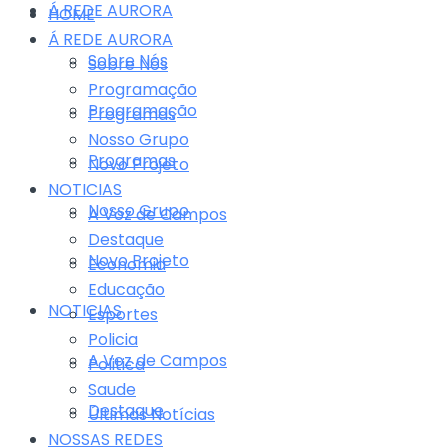
Á REDE AURORA
HOME
Á REDE AURORA
Sobre Nós
Sobre Nós
Programação
Programação
Programas
Nosso Grupo
Programas
Novo Projeto
NOTICIAS
Nosso Grupo
A Voz de Campos
Destaque
Novo Projeto
Economia
Educação
NOTICIAS
Esportes
Policia
A Voz de Campos
Politica
Saude
Destaque
Últimas Notícias
NOSSAS REDES