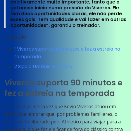
coletivamente muito importante, tanto que o
gol nosso inicia numa pressão do Viveros. Ele
tem duas oportunidades claras, ele não perde
esses gols. Tem qualidade e vai fazer em outras
oportunidades”,
garantiu o treinador.
Conteúdo
1
Viveros suporta 90 minutos e fez a estreia na
temporada
2
Siga o UmDois Esportes
Viveros suporta 90 minutos e
fez a estreia na temporada
Essa foi a primeira vez que Kevin Viveros atuou em
2026. Vale lembrar que, por problemas familiares, o
atacante foi liberado pelo Athletico para viajar para a
Colômbia, o que fez ele ficar de fora do clássico contra