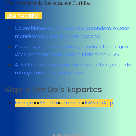
20h, na Arena da Baixada, em Curitiba.
LEIA TAMBÉM
:
Colombianos do Athletico surpreendem, e Odair
mantém tabu sobre o Internacional
Craques, promessas, times, tabela e tudo o que
você precisa saber sobre o Brasileirão 2026
Athletico bate recorde milionário e fica perto de
reforço mais caro da história
Siga o UmDois Esportes
Instagram
X
YouTube
Facebook
WhatsApp
Previous Post