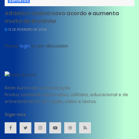
ESPORTES
Athletico assina novo acordo e aumenta
multa de Bruninho
13 DE FEVEREIRO DE 2026
Please
login
to join discussion
Rede Aurora de Comunicação
Produz conteúdo informativo, utilitário, educacional e de
entretenimento; em áudio, vídeo e textos.
Siga-nos