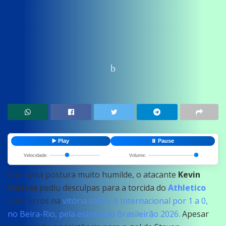
Home
News
Esportes
▶️ Play
⏸️ Pause
Velocidade:
Volume:
Com uma postura muito humilde, o atacante
Kevin
Viveros
pediu desculpas para a torcida do
Athletico
após erros na
vitória sobre o Internacional por 1 a 0,
no Beira-Rio, pela estreia do Brasileirão 2026.
Apesar