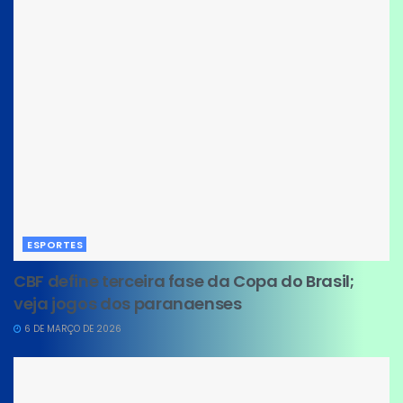
ESPORTES
CBF define terceira fase da Copa do Brasil;
veja jogos dos paranaenses
6 DE MARÇO DE 2026