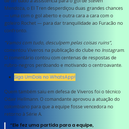
de ter dado a assistência para o gol de Steven
Mendoza, o El Tren desperdiçou duas grandes chances
— uma com o gol aberto e outra cara a cara com o
goleiro Rochet — para dar tranquilidade ao Furacão no
confronto.
“Vamos com tudo, desculpem pelas coisas ruins”
,
comentou Viveros na publicação do clube no
Instagram
.
O comentário contou com centenas de respostas de
rubro-negros perdoando e motivando o centroavante.
Siga UmDois no WhatsApp!
Quem também saiu em defesa de Viveros foi o técnico
Odair Hellmann. O comandante aprovou a atuação do
colombiano para que a equipe fosse vencedora no
retorno à Série A.
“Ele fez uma partida para a equipe,