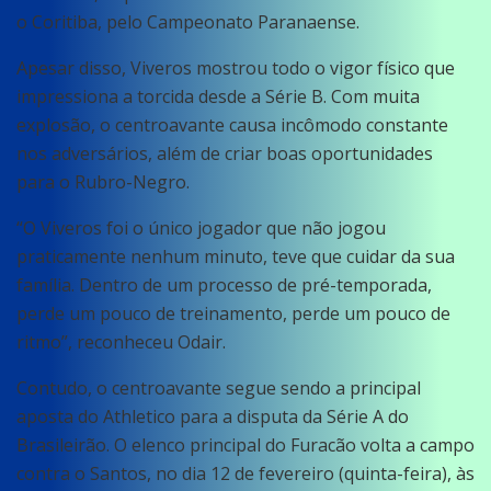
o Coritiba, pelo Campeonato Paranaense.
Apesar disso, Viveros mostrou todo o vigor físico que
impressiona a torcida desde a Série B. Com muita
explosão, o centroavante causa incômodo constante
nos adversários, além de criar boas oportunidades
para o Rubro-Negro.
“O Viveros foi o único jogador que não jogou
praticamente nenhum minuto, teve que cuidar da sua
família. Dentro de um processo de pré-temporada,
perde um pouco de treinamento, perde um pouco de
ritmo”, reconheceu Odair.
Contudo, o centroavante segue sendo a principal
aposta do Athletico para a disputa da Série A do
Brasileirão. O elenco principal do Furacão volta a campo
contra o Santos, no dia 12 de fevereiro (quinta-feira), às