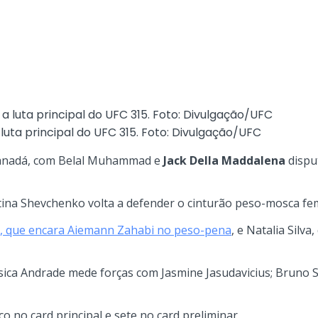
ta principal do UFC 315. Foto: Divulgação/UFC
Canadá, com Belal Muhammad e
Jack Della Maddalena
dispu
tina Shevchenko volta a defender o cinturão peso-mosca fem
o, que encara Aiemann Zahabi no peso-pena
, e Natalia Sil
ssica Andrade mede forças com Jasmine Jasudavicius; Bruno S
 no card principal e sete no card preliminar.