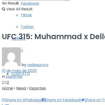
No Result
Facebook
View All Result
Tiktok
Twitter
UFC 315: Muhammad x Dell
JORNAL
RÁDIO
TV
by
redeaurora
10 de maio de 2025
CONTATO
in
Esportes
0
Home
News
Esportes
Share on Whatsapp
Share on Facebook
Share on T