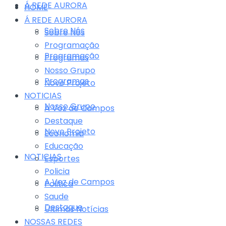
Á REDE AURORA
HOME
Á REDE AURORA
Sobre Nós
Sobre Nós
Programação
Programação
Programas
Nosso Grupo
Programas
Novo Projeto
NOTICIAS
Nosso Grupo
A Voz de Campos
Destaque
Novo Projeto
Economia
Educação
NOTICIAS
Esportes
Policia
A Voz de Campos
Politica
Saude
Destaque
Últimas Notícias
NOSSAS REDES