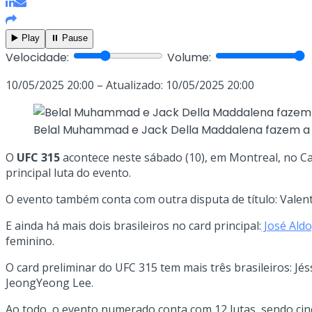
▶️ Play
⏸️ Pause
Velocidade:
Volume:
10/05/2025 20:00 – Atualizado: 10/05/2025 20:00
Belal Muhammad e Jack Della Maddalena fazem a lu
O
UFC 315
acontece neste sábado (10), em Montreal, no 
principal luta do evento.
O evento também conta com outra disputa de título: Valen
E ainda há mais dois brasileiros no card principal:
José Ald
feminino.
O card preliminar do UFC 315 tem mais três brasileiros: Jé
JeongYeong Lee.
Ao todo, o evento numerado conta com 12 lutas, sendo cinco