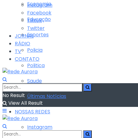
Economia
Instagram
Facebook
Educação
Tiktok
Twitter
Esportes
JORNAL
RÁDIO
Policia
TV
CONTATO
Politica
Saude
No Result
Últimas Notícias
View All Result
NOSSAS REDES
Instagram