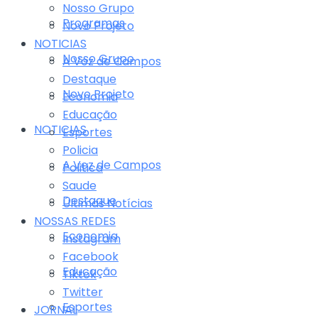
Nosso Grupo
Programas
Novo Projeto
NOTICIAS
Nosso Grupo
A Voz de Campos
Destaque
Novo Projeto
Economia
Educação
NOTICIAS
Esportes
Policia
A Voz de Campos
Politica
Saude
Destaque
Últimas Notícias
NOSSAS REDES
Economia
Instagram
Facebook
Educação
Tiktok
Twitter
Esportes
JORNAL