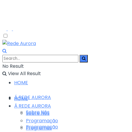
No Result
View All Result
HOME
Á REDE AURORA
HOME
Á REDE AURORA
Sobre Nós
Sobre Nós
Programação
Programação
Programas