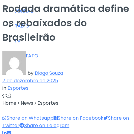
Rodada dramática define
JORNAL
os rebaixados do
RÁDIO
Brasileirão
TV
CONTATO
by
Diogo Souza
7 de dezembro de 2025
in
Esportes
0
Home
News
Esportes
Share on Whatsapp
Share on Facebook
Share on
Twitter
Share on Telegram