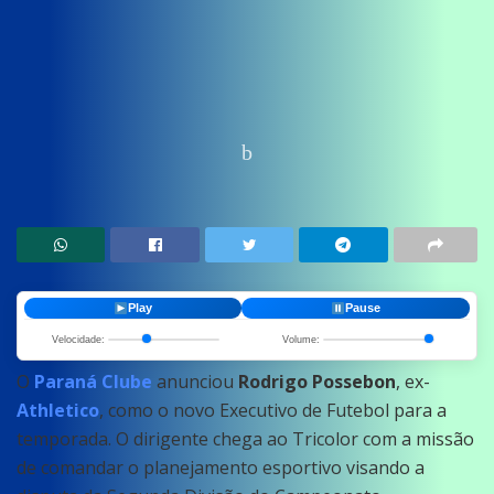
Home
News
Esportes
Play
Pause
Velocidade:
Volume:
O
Paraná Clube
anunciou
Rodrigo Possebon
, ex-
Athletico
, como o novo Executivo de Futebol para a
temporada. O dirigente chega ao Tricolor com a missão
de comandar o planejamento esportivo visando a