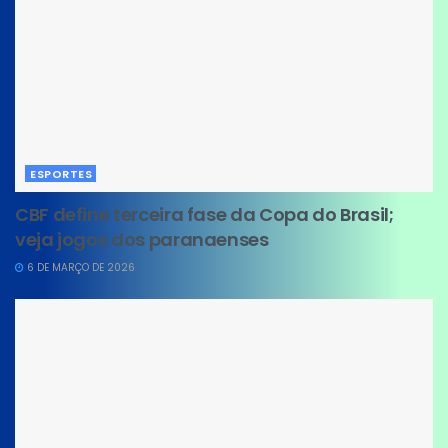
ESPORTES
CBF define terceira fase da Copa do Brasil;
veja jogos dos paranaenses
6 DE MARÇO DE 2026