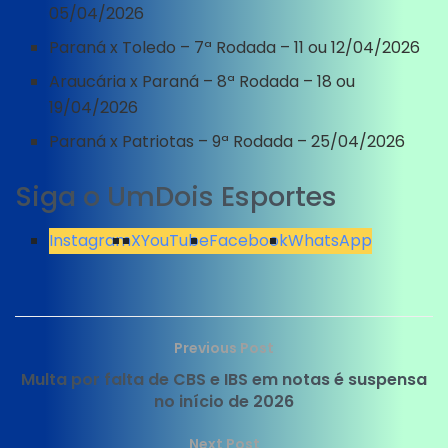
05/04/2026
Paraná x Toledo – 7ª Rodada – 11 ou 12/04/2026
Araucária x Paraná – 8ª Rodada – 18 ou
19/04/2026
Paraná x Patriotas – 9ª Rodada – 25/04/2026
Siga o UmDois Esportes
Instagram
X
YouTube
Facebook
WhatsApp
Previous Post
Multa por falta de CBS e IBS em notas é suspensa
no início de 2026
Next Post