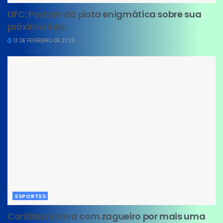
UFC: Poatan dá pista enigmática sobre sua
próxima luta
13 DE FEVEREIRO DE 2026
ESPORTES
Coritiba renova com zagueiro por mais uma