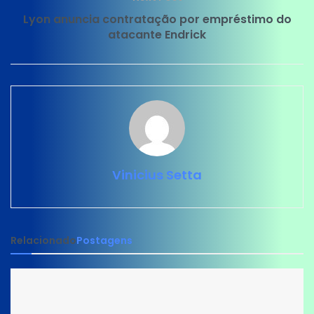
Lyon anuncia contratação por empréstimo do
atacante Endrick
Vinicius Setta
Relacionado
Postagens