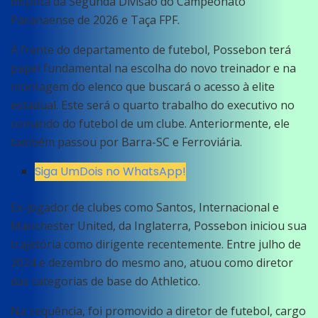
disputa da Segunda Divisão do Campeonato
Paranaense de 2026 e Taça FPF.
À frente do departamento de futebol, Possebon terá
papel fundamental na escolha do novo treinador e na
montagem do elenco que buscará o acesso à elite
estadual. Este será o quarto trabalho do executivo no
comando do futebol de um clube. Anteriormente, ele
também passou por Barra-SC e Ferroviária.
Siga UmDois no WhatsApp!
Ex-jogador de clubes como Santos, Internacional e
Manchester United, da Inglaterra, Possebon iniciou sua
trajetória como dirigente recentemente. Entre julho de
2024 e dezembro do mesmo ano, atuou como diretor
das categorias de base do Athletico.
Na sequência, foi promovido a diretor de futebol, cargo