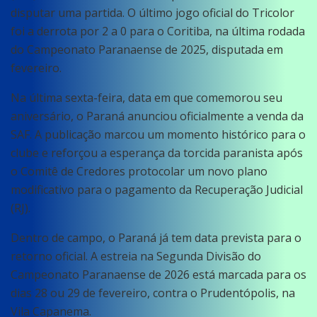
disputar uma partida. O último jogo oficial do Tricolor
foi a derrota por 2 a 0 para o Coritiba, na última rodada
do Campeonato Paranaense de 2025, disputada em
fevereiro.
Na última sexta-feira, data em que comemorou seu
aniversário, o Paraná anunciou oficialmente a venda da
SAF. A publicação marcou um momento histórico para o
clube e reforçou a esperança da torcida paranista após
o Comitê de Credores protocolar um novo plano
modificativo para o pagamento da Recuperação Judicial
(RJ).
Dentro de campo, o Paraná já tem data prevista para o
retorno oficial. A estreia na Segunda Divisão do
Campeonato Paranaense de 2026 está marcada para os
dias 28 ou 29 de fevereiro, contra o Prudentópolis, na
Vila Capanema.