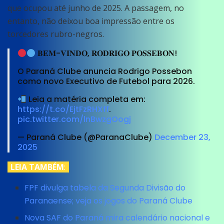
que ocupou até junho de 2025. A passagem, no
entanto, não deixou boa impressão entre os
torcedores rubro-negros.
𝐁𝐄𝐌-𝐕𝐈𝐍𝐃𝐎, 𝐑𝐎𝐃𝐑𝐈𝐆𝐎 𝐏𝐎𝐒𝐒𝐄𝐁𝐎𝐍!
O Paraná Clube anuncia Rodrigo Possebon
como novo Executivo de Futebol para 2026.
Leia a matéria completa em:
https://t.co/EjtFzRHXff
.
pic.twitter.com/lnBwzgOogj
— Paraná Clube (@ParanaClube)
December 23,
2025
LEIA TAMBÉM
:
FPF divulga tabela da Segunda Divisão do
Paranaense; veja os jogos do Paraná Clube
Nova SAF do Paraná mira calendário nacional e