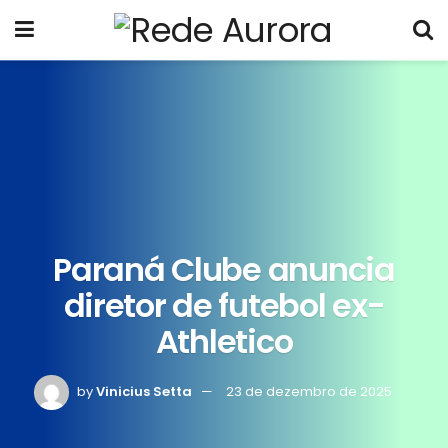
Paraná Clube anuncia
diretor de futebol ex-
Athletico
by
Vinicius Setta
23 de dezembro de 2025