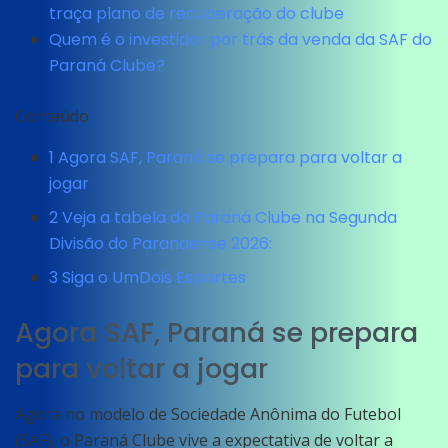
traça plano de recuperação do clube
Quem é o investidor por trás da venda da SAF do
Paraná Clube?
Conteúdo
1
Agora SAF, Paraná se prepara para voltar a
jogar
2
Veja a tabela do Paraná Clube na Segunda
Divisão do Paranaense 2026:
3
Siga o UmDois Esportes
Agora SAF, Paraná se prepara
para voltar a jogar
Agora no modelo de Sociedade Anônima do Futebol
(SAF), o Paraná Clube vive a expectativa de voltar a