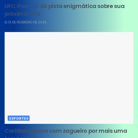
UFC: Poatan dá pista enigmática sobre sua
próxima luta
13 DE FEVEREIRO DE 2026
ESPORTES
Coritiba renova com zagueiro por mais uma