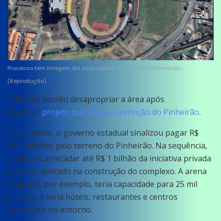
Processo tem imagem da visão aérea do terreno do Pinheirão.
(Reprodução)
O Estado decidiu desapropriar a área após
anunciar
projeto que previa
a extinção do Pinheirão
.
Inicialmente, o governo estadual sinalizou pagar R$
64,9 milhões pelo terreno do Pinheirão. Na sequência,
o plano é arrecadar até R$ 1 bilhão da iniciativa privada
para ser aplicado na construção do complexo. A arena
multiuso, por exemplo, teria capacidade para 25 mil
pessoas e teria hotéis, restaurantes e centros
comerciais no entorno.