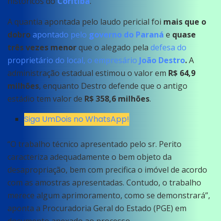
históricos do
Coritiba
.
A quantia apontada pelo laudo pericial foi
mais que o
dobro
apontado pelo
governo do Paraná
e
quase
três vezes menor
que o alegado pela
defesa do
proprietário do local, o empresário
João Destro
.
A
administração estadual estimou o valor em
R$ 64,9
milhões
, enquanto Destro defende que o antigo
estádio tem valor de
R$ 358,6 milhões
.
Siga UmDois no WhatsApp!
“O trabalho técnico apresentado pelo sr. Perito
caracteriza adequadamente o bem objeto da
desapropriação, bem com precifica o imóvel de acordo
com as amostras apresentadas. Contudo, o trabalho
merece algum aprimoramento, como se demonstrará”,
aponta a Procuradoria Geral do Estado (PGE) em