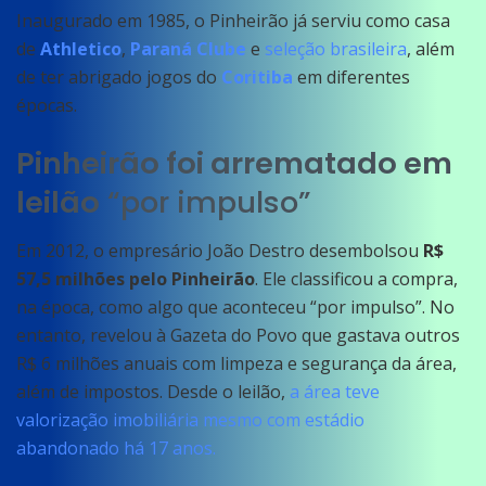
Inaugurado em 1985, o Pinheirão já serviu como casa
de
Athletico
,
Paraná Clube
e
seleção brasileira
, além
de ter abrigado jogos do
Coritiba
em diferentes
épocas.
Pinheirão foi arrematado em
leilão
“por impulso”
Em 2012, o empresário João Destro desembolsou
R$
57,5 milhões pelo Pinheirão
. Ele classificou a compra,
na época, como algo que aconteceu “por impulso”. No
entanto, revelou à Gazeta do Povo que gastava outros
R$ 6 milhões anuais com limpeza e segurança da área,
além de impostos. Desde o leilão,
a área teve
valorização imobiliária mesmo com estádio
abandonado há 17 anos.