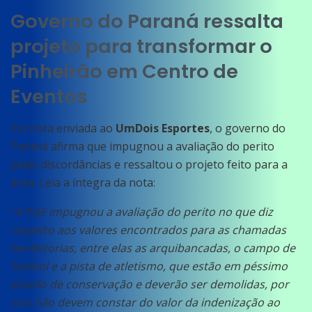
Governo do Paraná ressalta
projeto para transformar o
Pinheirão em Centro de
Eventos
Em nota enviada ao
UmDois Esportes
, o governo do
Paraná afirma que impugnou a avaliação do perito
pelas discordâncias e ressaltou o projeto feito para a
área. Leia a íntegra da nota:
“
A PGE impugnou a avaliação do perito no que diz
respeito aos valores encontrados para as chamadas
benfeitorias, entre elas as arquibancadas, o campo de
futebol e a pista de atletismo, que estão em péssimo
estado de conservação e deverão ser demolidas, por
isso não devem constar do valor da indenização ao