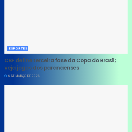
ESPORTES
CBF define terceira fase da Copa do Brasil;
veja jogos dos paranaenses
6 DE MARÇO DE 2026