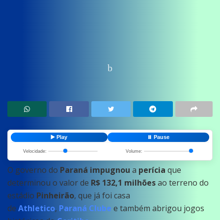
Home
News
Esportes
▶️ Play
⏸️ Pause
Velocidade:
Volume:
O governo do
Paraná
impugnou
a
perícia
que
determinou o valor de
R$ 132,1 milhões
ao terreno do
estádio
Pinheirão
, que já foi casa
de
Athletico
,
Paraná
Clube
e também abrigou jogos