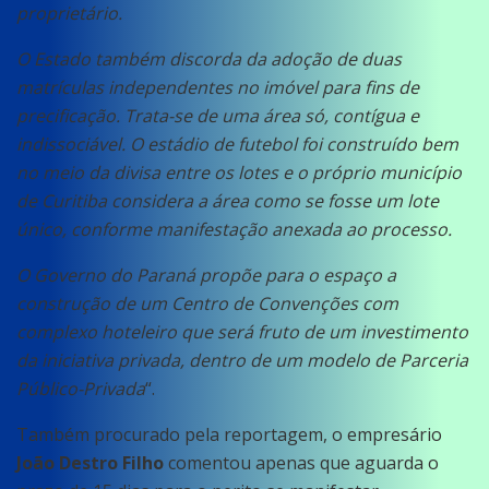
proprietário.
O Estado também discorda da adoção de duas
matrículas independentes no imóvel para fins de
precificação. Trata-se de uma área só, contígua e
indissociável. O estádio de futebol foi construído bem
no meio da divisa entre os lotes e o próprio município
de Curitiba considera a área como se fosse um lote
único, conforme manifestação anexada ao processo.
O Governo do Paraná propõe para o espaço a
construção de um Centro de Convenções com
complexo hoteleiro que será fruto de um investimento
da iniciativa privada, dentro de um modelo de Parceria
Público-Privada
“.
Também procurado pela reportagem, o empresário
João Destro Filho
comentou apenas que aguarda o