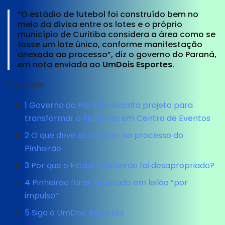
“O estádio de futebol foi construído bem no
meio da divisa entre os lotes e o próprio
município de Curitiba considera a área como se
fosse um lote único, conforme manifestação
anexada ao processo”, diz o governo do Paraná,
em nota enviada ao
UmDois Esportes
.
Conteúdo
1
Governo do Paraná ressalta projeto para
transformar o Pinheirão em Centro de Eventos
2
O que deve acontecer no processo do
Pinheirão
3
Por que o Estádio Pinheirão foi desapropriado?
4
Pinheirão foi arrematado em leilão “por
impulso”
5
Siga o UmDois Esportes