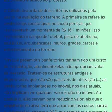
documento anexado ao processo.
O Estado discorda de dois critérios utilizados pelo
perito na avaliação do terreno. A primeira se refere às
benfeitorias constatadas no laudo pericial, que
representam um montante de R$ 16,1 milhões. Isso
representa o campo de futebol, pista de atletismo,
vestiários, arquibancadas, muros, grades, cercas e
estacionamento no terreno.
“Em que pesem tais benfeitorias tenham tido um custo
de implantação, atualmente elas não apropriam valor
de mercado. Tratam-se de estruturas antigas e
deterioradas, que não são passíveis de utilização (…) as
benfeitorias implantadas no imóvel, nos dias atuais,
não implicam em qualquer valorização do imóvel. Ao
contrário, elas servem para reduzir o valor, eis que o
adquirente da área terá que arcar com os custos para a