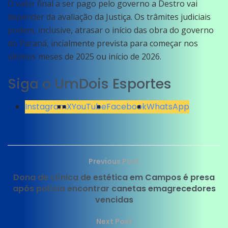
O valor final a ser pago pelo governo a Destro vai
depender da avaliação da Justiça. Os trâmites judiciais
podem, inclusive, atrasar o início das obra do governo
do Paraná, incialmente prevista para começar nos
últimos meses de 2025 ou início de 2026.
Siga o UmDois Esportes
Instagram
X
YouTube
Facebook
WhatsApp
Previous Post
Dona de clínica de estética em Campos é presa
após polícia encontrar canetas emagrecedores
vencidas
Next Post