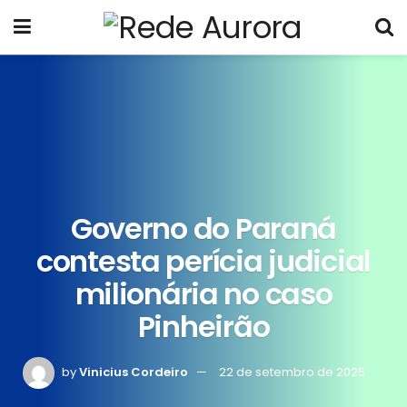
Governo do Paraná
contesta perícia judicial
milionária no caso
Pinheirão
by
Vinicius Cordeiro
22 de setembro de 2025