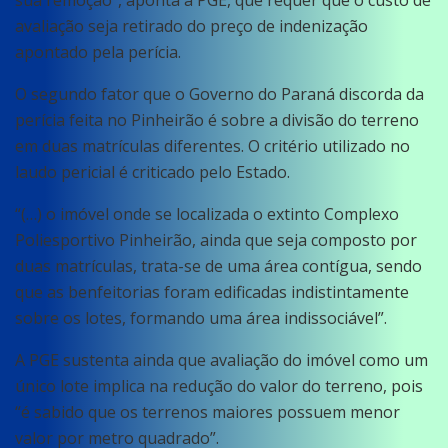
sua remoção”, aponta a PGE, que requer que o custo de
avaliação seja retirado do preço de indenização
apontado pela perícia.
O segundo fator que o Governo do Paraná discorda da
perícia feita no Pinheirão é sobre a divisão do terreno
em duas matrículas diferentes. O critério utilizado no
laudo pericial é criticado pelo Estado.
“(…) o imóvel onde se localizada o extinto Complexo
Poliesportivo Pinheirão, ainda que seja composto por
duas matrículas, trata-se de uma área contígua, sendo
que as benfeitorias foram edificadas indistintamente
sobre os lotes, formando uma área indissociável”.
A PGE sustenta ainda que avaliação do imóvel como um
único lote implica na redução do valor do terreno, pois
“é sabido que os terrenos maiores possuem menor
valor por metro quadrado”.