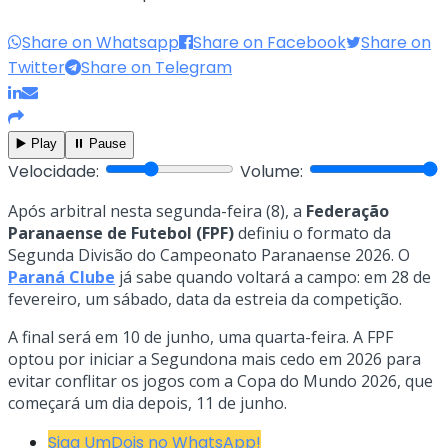
Share on Whatsapp
Share on Facebook
Share on
Twitter
Share on Telegram
▶️ Play
⏸️ Pause
Velocidade:
Volume:
Após arbitral nesta segunda-feira (8), a
Federação
Paranaense de Futebol (FPF)
definiu o formato da
Segunda Divisão do Campeonato Paranaense 2026. O
Paraná Clube
já sabe quando voltará a campo: em 28 de
fevereiro, um sábado, data da estreia da competição.
A final será em 10 de junho, uma quarta-feira. A FPF
optou por iniciar a Segundona mais cedo em 2026 para
evitar conflitar os jogos com a Copa do Mundo 2026, que
começará um dia depois, 11 de junho.
Siga UmDois no WhatsApp!