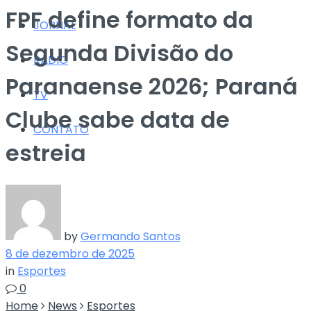
FPF define formato da
JORNAL
Segunda Divisão do
RÁDIO
Paranaense 2026; Paraná
TV
Clube sabe data de
CONTATO
estreia
by
Germando Santos
8 de dezembro de 2025
in
Esportes
0
Home
News
Esportes