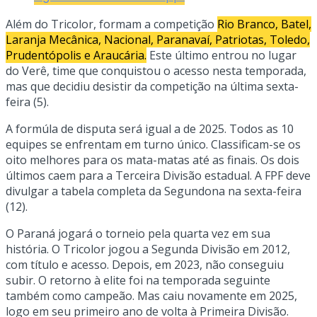
Além do Tricolor, formam a competição
Rio Branco, Batel,
Laranja Mecânica, Nacional, Paranavaí, Patriotas, Toledo,
Prudentópolis e Araucária.
Este último entrou no lugar
do Verê, time que conquistou o acesso nesta temporada,
mas que decidiu desistir da competição na última sexta-
feira (5).
A formúla de disputa será igual a de 2025. Todos as 10
equipes se enfrentam em turno único. Classificam-se os
oito melhores para os mata-matas até as finais. Os dois
últimos caem para a Terceira Divisão estadual. A FPF deve
divulgar a tabela completa da Segundona na sexta-feira
(12).
O Paraná jogará o torneio pela quarta vez em sua
história. O Tricolor jogou a Segunda Divisão em 2012,
com título e acesso. Depois, em 2023, não conseguiu
subir. O retorno à elite foi na temporada seguinte
também como campeão. Mas caiu novamente em 2025,
logo em seu primeiro ano de volta à Primeira Divisão.