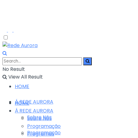
No Result
View All Result
HOME
Á REDE AURORA
HOME
Á REDE AURORA
Sobre Nós
Sobre Nós
Programação
Programação
Programas