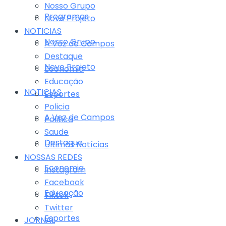
Nosso Grupo
Programas
Novo Projeto
NOTICIAS
Nosso Grupo
A Voz de Campos
Destaque
Novo Projeto
Economia
Educação
NOTICIAS
Esportes
Policia
A Voz de Campos
Politica
Saude
Destaque
Últimas Notícias
NOSSAS REDES
Economia
Instagram
Facebook
Educação
Tiktok
Twitter
Esportes
JORNAL