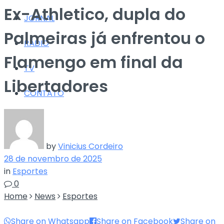
Ex-Athletico, dupla do
JORNAL
Palmeiras já enfrentou o
RÁDIO
Flamengo em final da
TV
Libertadores
CONTATO
by
Vinicius Cordeiro
28 de novembro de 2025
in
Esportes
0
Home
News
Esportes
Share on Whatsapp
Share on Facebook
Share on