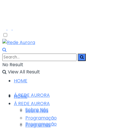
No Result
View All Result
HOME
Á REDE AURORA
HOME
Á REDE AURORA
Sobre Nós
Sobre Nós
Programação
Programação
Programas