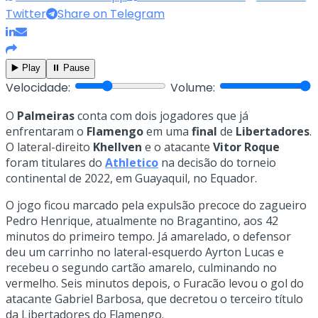
Twitter
Share on Telegram
▶️ Play
⏸️ Pause
Velocidade:
Volume:
O
Palmeiras
conta com dois jogadores que já
enfrentaram o
Flamengo
em uma
final
de
Libertadores
.
O lateral-direito
Khellven
e o atacante
Vitor Roque
foram titulares do
Athletico
na decisão do torneio
continental de 2022, em Guayaquil, no Equador.
O jogo ficou marcado pela expulsão precoce do zagueiro
Pedro Henrique, atualmente no Bragantino, aos 42
minutos do primeiro tempo. Já amarelado, o defensor
deu um carrinho no lateral-esquerdo Ayrton Lucas e
recebeu o segundo cartão amarelo, culminando no
vermelho. Seis minutos depois, o Furacão levou o gol do
atacante Gabriel Barbosa, que decretou o terceiro título
da Libertadores do Flamengo.