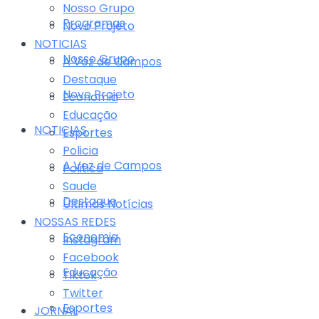
Nosso Grupo
Programas
Novo Projeto
NOTICIAS
Nosso Grupo
A Voz de Campos
Destaque
Novo Projeto
Economia
Educação
NOTICIAS
Esportes
Policia
A Voz de Campos
Politica
Saude
Destaque
Últimas Notícias
NOSSAS REDES
Economia
Instagram
Facebook
Educação
Tiktok
Twitter
Esportes
JORNAL