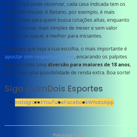
Como você pode observar, cada casa indicada tem os
seus diferenciais. A Betano, por exemplo, é mais
apropriada para quem busca cotações altas, enquanto
a Betnacional, mais simples de mexer e sem valor
mínimo de saque, é melhor para iniciantes.
Qualquer que seja a sua escolha, o mais importante é
apostar com responsabilidade
, encarando os palpites
apenas como uma
diversão para maiores de 18 anos
,
não como uma possibilidade de renda extra. Boa sorte!
Siga o UmDois Esportes
Instagram
X
YouTube
Facebook
WhatsApp
Previous Post