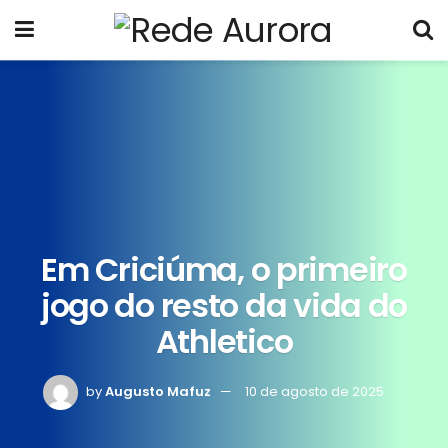
Em Criciúma, o primeiro
jogo do resto da vida do
Athletico
by
Augusto Mafuz
10 de agosto de 2025