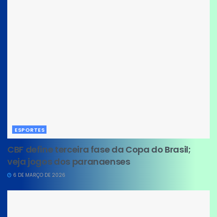
ESPORTES
CBF define terceira fase da Copa do Brasil;
veja jogos dos paranaenses
6 DE MARÇO DE 2026