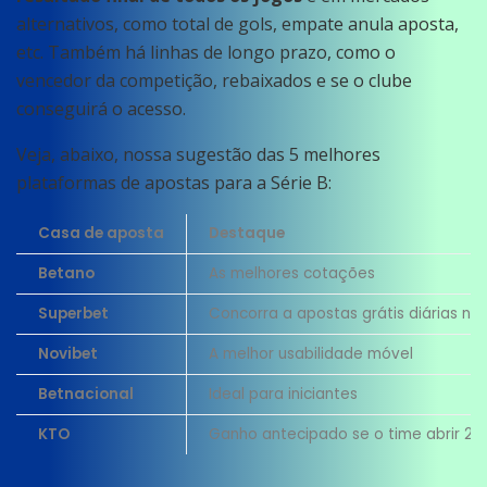
alternativos, como total de gols, empate anula aposta,
etc. Também há linhas de longo prazo, como o
vencedor da competição, rebaixados e se o clube
conseguirá o acesso.
Veja, abaixo, nossa sugestão das 5 melhores
plataformas de apostas para a Série B:
Casa de aposta
Destaque
Betano
As melhores cotações
Superbet
Concorra a apostas grátis diárias na
Novibet
A melhor usabilidade móvel
Betnacional
Ideal para iniciantes
KTO
Ganho antecipado se o time abrir 2 