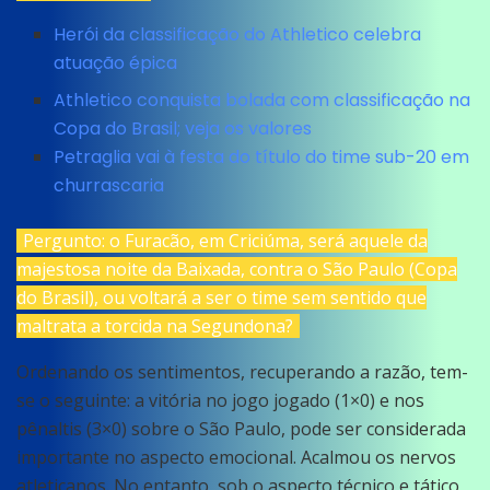
Herói da classificação do Athletico celebra
atuação épica
Athletico conquista bolada com classificação na
Copa do Brasil; veja os valores
Petraglia vai à festa do título do time sub-20 em
churrascaria
Pergunto: o Furacão, em Criciúma, será aquele da
majestosa noite da Baixada, contra o São Paulo (Copa
do Brasil), ou voltará a ser o time sem sentido que
maltrata a torcida na Segundona?
Ordenando os sentimentos, recuperando a razão, tem-
se o seguinte: a vitória no jogo jogado (1×0) e nos
pênaltis (3×0) sobre o São Paulo, pode ser considerada
importante no aspecto emocional. Acalmou os nervos
atleticanos. No entanto, sob o aspecto técnico e tático,