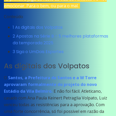
emocionar. Para o bem, ou para o mal.
Conteúdo
1
As digitais dos Volpatos
2
Apostas na Série B – 5 melhores plataformas
da temporada 2025
3
Siga o UmDois Esportes
As digitais dos Volpatos
O
Santos, a Prefeitura de Santos e a W Torre
aprovaram formalmente do projeto do novo
Estádio da Vila Belmiro.
E não foi fácil. Atleticano,
casado com Ana Paula Keinert Petraglia Volpato, Luiz
venceu todas as resistências para a aprovação. Com
uma forte concorrência, só foi possivel em razão da