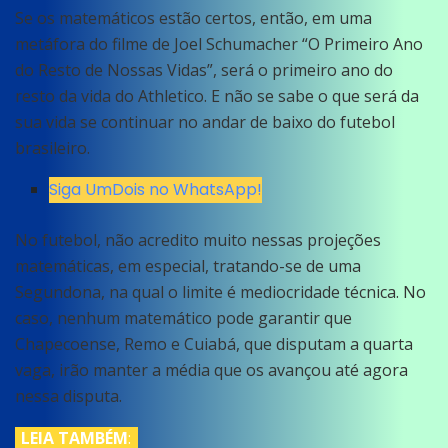
Se os matemáticos estão certos, então, em uma
metáfora do filme de Joel Schumacher “O Primeiro Ano
do Resto de Nossas Vidas”, será o primeiro ano do
resto da vida do Athletico. E não se sabe o que será da
sua vida se continuar no andar de baixo do futebol
brasileiro.
Siga UmDois no WhatsApp!
No futebol, não acredito muito nessas projeções
matemáticas, em especial, tratando-se de uma
Segundona, na qual o limite é mediocridade técnica. No
caso, nenhum matemático pode garantir que
Chapecoense, Remo e Cuiabá, que disputam a quarta
vaga, irão manter a média que os avançou até agora
nessa disputa.
LEIA TAMBÉM
: