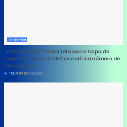
ESPORTES
“Coincidência”: Odair fala sobre tropa de
colombianos no Athletico e critica número de
estrangeiros
14 DE FEVEREIRO DE 2026