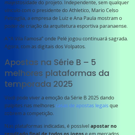
majestosidade do projeto. Independente, sem qualquer
vínculo com o presidente do Athletico, Mario Celso
Petraglia, a empresa de Luiz e Ana Paula mostram o
poder de criação da arquitetura esportiva paranaense.
A “A Vila Famosa” onde Pelé jogou continuará sagrada.
Agora, com as digitais dos Volpatos.
Apostas na Série B – 5
melhores plataformas da
temporada 2025
Você pode viver a emoção da Série B 2025 dando
palpites nas melhores
casas de apostas legais
que
cobrem a competição.
Nas plataformas indicadas, é possível
apostar no
resultado final de todos os jogos
e em mercados