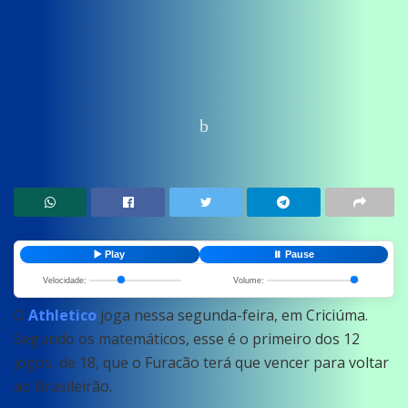
Home
News
Esportes
▶️ Play
⏸️ Pause
Velocidade:
Volume:
O
Athletico
joga nessa segunda-feira, em Criciúma.
Segundo os matemáticos, esse é o primeiro dos 12
jogos, de 18, que o Furacão terá que vencer para voltar
ao Brasileirão.