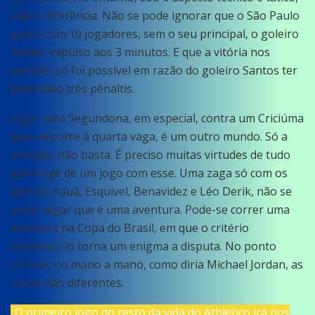
não é referência. Não se pode ignorar que o São Paulo
jogou com 10 jogadores, sem o seu principal, o goleiro
Rafael, expulso aos 3 minutos. E que a vitória nos
pênaltis só foi possivel em razão do goleiro Santos ter
defendido três pênaltis.
Jogar uma Segundona, em especial, contra um Criciúma
que concorre à quarta vaga, é um outro mundo. Só a
emoção, não basta. É preciso muitas virtudes de tudo
que exige de um jogo com esse. Uma zaga só com os
laterais Kauã, Esquivel, Benavidez e Léo Derik, não se
pode negar que é uma aventura. Pode-se correr uma
aventura na Copa do Brasil, em que o critério
eliminatório torna um enigma a disputa. No ponto
corrido, no mano a mano, como diria Michael Jordan, as
coisas são diferentes.
O primeiro jogo do resto da vida do Athletico irá nos