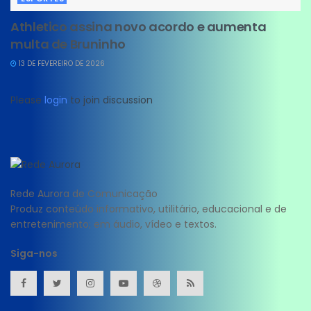
Athletico assina novo acordo e aumenta
multa de Bruninho
13 DE FEVEREIRO DE 2026
Please
login
to join discussion
Rede Aurora de Comunicação
Produz conteúdo informativo, utilitário, educacional e de
entretenimento; em áudio, vídeo e textos.
Siga-nos