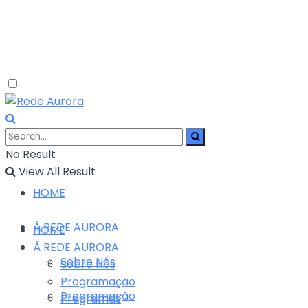
No Result
View All Result
HOME
Á REDE AURORA
HOME
Á REDE AURORA
Sobre Nós
Sobre Nós
Programação
Programação
Programas