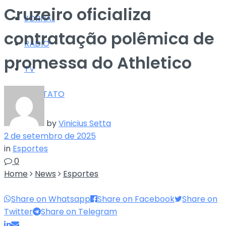
Cruzeiro oficializa
JORNAL
contratação polêmica de
RÁDIO
promessa do Athletico
TV
CONTATO
by
Vinicius Setta
2 de setembro de 2025
in
Esportes
0
Home
News
Esportes
Share on Whatsapp
Share on Facebook
Share on
Twitter
Share on Telegram