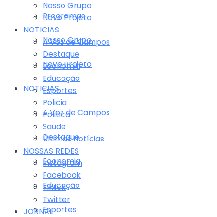
Nosso Grupo
Programas
Novo Projeto
NOTICIAS
Nosso Grupo
A Voz de Campos
Destaque
Novo Projeto
Economia
Educação
NOTICIAS
Esportes
Policia
A Voz de Campos
Politica
Saude
Destaque
Últimas Notícias
NOSSAS REDES
Economia
Instagram
Facebook
Educação
Tiktok
Twitter
Esportes
JORNAL