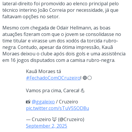
lateral-direito foi promovido ao elenco principal pelo
técnico interino João Correia por necessidade, já que
faltavam opções no setor.
Mesmo com chegada de Odair Hellmann, as boas
atuações fizeram com que o jovem se consolidasse no
time titular e virasse um dos xodós da torcida rubro-
negra. Contudo, apesar da ótima impressão, Kauã
Moraes deixou o clube após dois gols e uma assistência
em 16 jogos disputados com a camisa rubro-negra.
Kauã Moraes tá
#FechadoComOCruzeiro
! 🔵⚪
Vamos pra cima, Careca! 💪
📸
@ggaleixo
/ Cruzeiro
pic.twitter.com/sTuV5SOD8u
— Cruzeiro 🦊 (@Cruzeiro)
September 2, 2025