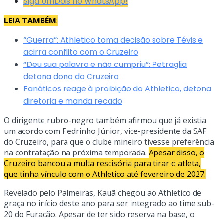
Siga UmDois no WhatsApp!
LEIA TAMBÉM
:
“Guerra”: Athletico toma decisão sobre Tévis e
acirra conflito com o Cruzeiro
“Deu sua palavra e não cumpriu”: Petraglia
detona dono do Cruzeiro
Fanáticos reage à proibição do Athletico, detona
diretoria e manda recado
O dirigente rubro-negro também afirmou que já existia
um acordo com Pedrinho Júnior, vice-presidente da SAF
do Cruzeiro, para que o clube mineiro tivesse preferência
na contratação na próxima temporada.
Apesar disso, o
Cruzeiro bancou a multa rescisória para tirar o atleta,
que tinha vínculo com o Athletico até fevereiro de 2027.
Revelado pelo Palmeiras, Kauã chegou ao Athletico de
graça no início deste ano para ser integrado ao time sub-
20 do Furacão. Apesar de ter sido reserva na base, o