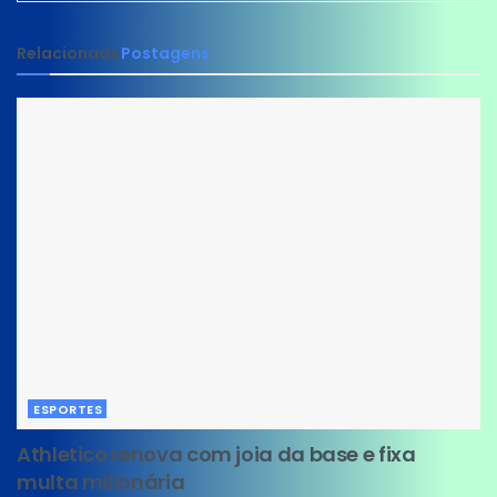
Relacionado
Postagens
ESPORTES
Athletico renova com joia da base e fixa
multa milionária