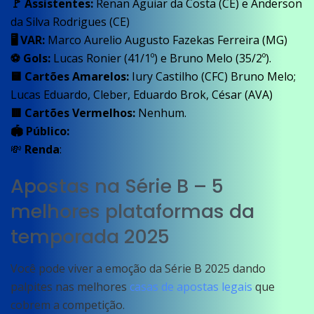
🚩 Assistentes:
Renan Aguiar da Costa (CE) e Anderson
da Silva Rodrigues (CE)
🖥️ VAR:
Marco Aurelio Augusto Fazekas Ferreira (MG)
⚽ Gols:
Lucas Ronier (41/1º) e Bruno Melo (35/2º).
🟨 Cartões Amarelos:
Iury Castilho (CFC) Bruno Melo;
Lucas Eduardo, Cleber, Eduardo Brok, César (AVA)
🟥 Cartões Vermelhos:
Nenhum.
🏟️ Público:
💸
Renda
:
Apostas na Série B – 5
melhores plataformas da
temporada 2025
Você pode viver a emoção da Série B 2025 dando
palpites nas melhores
casas de apostas legais
que
cobrem a competição.