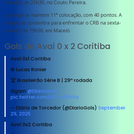
feira (3), às 21h30, no Couto Pereira.
Já o Avaí se mantem 11° colocação, com 40 pontos. A
equipe se concentra para enfrentar o CRB na sexta-
feira (3) às 19h30, em Maceió.
Gols de Avaí 0 x 2 Coritiba
Avaí 0x1 Coritiba
⚽️ Lucas Ronier
🏆 Brasileirão Série B | 29ª rodada
Sigam
@DiarioGols
pic.twitter.com/O3Lm9ZIrGy
— Diário de Torcedor (@DiarioGols)
September
29, 2025
Avaí 0x2 Coritiba