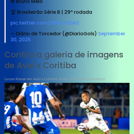
⚽️ Bruno Melo
🏆 Brasileirão Série B | 29ª rodada
pic.twitter.com/35hFcf3Dw2
— Diário de Torcedor (@DiarioGols)
September
30, 2025
Confira a galeria de imagens
de Avaí x Coritiba
Lucas Ronier em Avaí x Coritiba. (Foto; JP Pacheco/Coritiba).