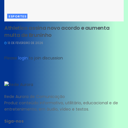
ESPORTES
Athletico assina novo acordo e aumenta
multa de Bruninho
13 DE FEVEREIRO DE 2026
Please
login
to join discussion
Rede Aurora de Comunicação
Produz conteúdo informativo, utilitário, educacional e de
entretenimento; em áudio, vídeo e textos.
Siga-nos