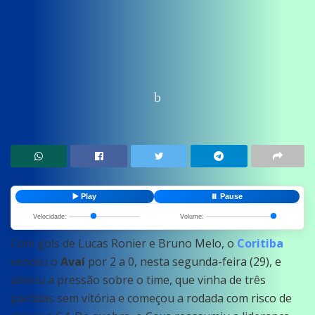
Home
News
Esportes
▶️ Play
⏸️ Pause
Velocidade:
Volume:
Com gols de Lucas Ronier e Bruno Melo, o
Coritiba
venceu o
Avaí
por 2 a 0, nesta segunda-feira (29), e
aliviou a pressão sobre o time, que vinha de três
partidas sem vitória e começou a rodada com risco de