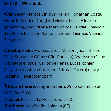
Série B – 29ª rodada
Avaí
: César; Marcos Vinícius (Railan), Jonathan Costa,
Eduardo Brock e Douglas Teixeira; Lucas Eduardo
(Jamerson), João Vitor e Marquinhos Gabriel; Thayllon
(Léo Reis), Emerson Ramon e Cleber
Técnico:
Vinicius
Bergantin.
Coritiba:
Pedro Morisco; Zeca, Maicon, Jacy e Bruno
Melo; Sebastián Gómez (Vini Paulista), Wallisson (Filipe
Machado) e Josué (Carlos de Pena), Lucas Ronier
(Clayson), Gustavo Coutinho (Nicolas Careca) e Iury
Castilho.
Técnico:
Mozart.
🗓️ Data e horário:
segunda-feira, 29 de setembro de
2025, às 19h30.
📍 Local
: Ressacada, Florianópolis (SC).
🔎 Árbitro:
Leo Simão Holanda (CE)