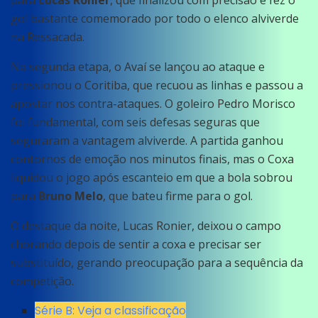
para
Lucas Ronier
, que finalizou com precisão e fez o
gol bastante comemorado por todo o elenco alviverde
na Ressacada.
Na segunda etapa, o Avaí se lançou ao ataque e
pressionou o Coritiba, que recuou as linhas e passou a
apostar nos contra-ataques. O goleiro Pedro Morisco
foi fundamental, com seis defesas seguras que
seguraram a vantagem alviverde. A partida ganhou
contornos de emoção nos minutos finais, mas o Coxa
liquidou o jogo após escanteio em que a bola sobrou
para
Bruno Melo
, que bateu firme para o gol.
O destaque da noite, Lucas Ronier, deixou o campo
chorando depois de sentir a coxa e precisar ser
substituído, gerando preocupação para a sequência da
competição.
Série B: Veja a classificação