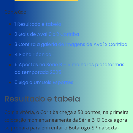
Conteúdo
1
Resultado e tabela
2
Gols de Avaí 0 x 2 Coritiba
3
Confira a galeria de imagens de Avaí x Coritiba
4
Ficha Técnica
5
Apostas na Série B – 5 melhores plataformas
da temporada 2025
6
Siga o UmDois Esportes
Resultado e tabela
Com a vitória, o Coritiba chega a 50 pontos, na primeira
colocação momentaneamente da Série B. O Coxa agora
se prepara para enfrentar o Botafogo-SP na sexta-