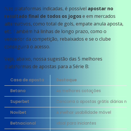
Nas plataformas indicadas, é possível
apostar no
resultado final de todos os jogos
e em mercados
alternativos, como total de gols, empate anula aposta,
etc. Também há linhas de longo prazo, como o
vencedor da competição, rebaixados e se o clube
conseguirá o acesso.
Veja, abaixo, nossa sugestão das 5 melhores
plataformas de apostas para a Série B:
Casa de aposta
Destaque
Betano
As melhores cotações
Superbet
Concorra a apostas grátis diárias na
Novibet
A melhor usabilidade móvel
Betnacional
Ideal para iniciantes