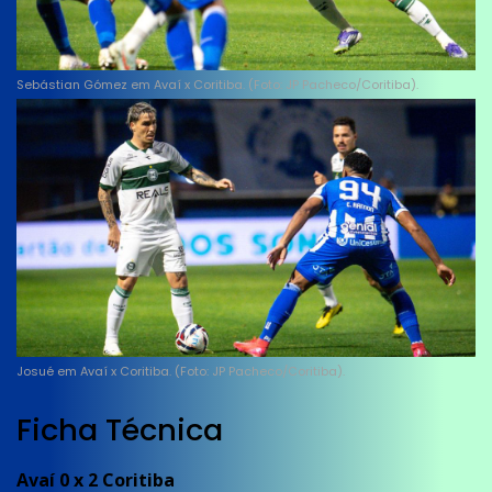
Sebástian Gómez em Avaí x Coritiba. (Foto: JP Pacheco/Coritiba).
Josué em Avaí x Coritiba. (Foto: JP Pacheco/Coritiba).
Ficha Técnica
Avaí 0 x 2 Coritiba