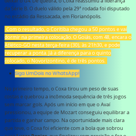
deixar o G4. De quebra, o Coxa reassumiu a liderança
da Série B. O duelo válido pela 29ª rodada foi disputado
no estádio da Ressacada, em Florianópolis.
Com o resultado, o Coritiba chegou a 50 pontos e vai
dormir na primeira colocação. O Goiás, com 48, encara o
Atlético-GO nesta terça-feira (30), às 21h30, e pode
recuperar a ponta. Já a diferença para o quinto
colocado, o Novorizontino, é de três pontos.
Siga UmDois no WhatsApp!
No primeiro tempo, o Coxa tirou um peso de suas
costas e quebrou a incômoda sequência de três jogos
sem marcar gols. Após um início em que o Avaí
pressionou, a equipe de Mozart conseguiu equilibrar a
partida e ganhar campo. Na oportunidade mais clara
que teve, o Coxa foi eficiente com a bola que sobrou