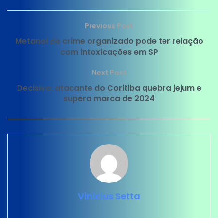
Previous Post
Metanol do crime organizado pode ter relação
com intoxicações em SP
Next Post
Decisivo, atacante do Coritiba quebra jejum e
supera marca de 2024
Vinicius Setta