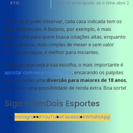
KTO
Ganho antecipado se o time abrir 2 
Como você pode observar, cada casa indicada tem os
seus diferenciais. A Betano, por exemplo, é mais
apropriada para quem busca cotações altas, enquanto
a Betnacional, mais simples de mexer e sem valor
mínimo de saque, é melhor para iniciantes.
Qualquer que seja a sua escolha, o mais importante é
apostar com responsabilidade
, encarando os palpites
apenas como uma
diversão para maiores de 18 anos
,
não como uma possibilidade de renda extra. Boa sorte!
Siga o UmDois Esportes
Instagram
X
YouTube
Facebook
WhatsApp