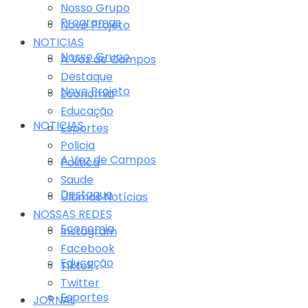
Nosso Grupo
Programas
Novo Projeto
NOTICIAS
Nosso Grupo
A Voz de Campos
Destaque
Novo Projeto
Economia
Educação
NOTICIAS
Esportes
Policia
A Voz de Campos
Politica
Saude
Destaque
Últimas Notícias
NOSSAS REDES
Economia
Instagram
Facebook
Educação
Tiktok
Twitter
Esportes
JORNAL