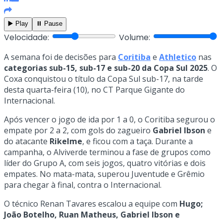
▶️ Play
⏸️ Pause
Velocidade:
Volume:
A semana foi de decisões para
Coritiba
e
Athletico
nas
categorias sub-15, sub-17 e sub-20 da Copa Sul 2025
. O
Coxa conquistou o título da Copa Sul sub-17, na tarde
desta quarta-feira (10), no CT Parque Gigante do
Internacional.
Após vencer o jogo de ida por 1 a 0, o Coritiba segurou o
empate por 2 a 2, com gols do zagueiro
Gabriel Ibson
e
do atacante
Rikelme
, e ficou com a taça. Durante a
campanha, o Alviverde terminou a fase de grupos como
líder do Grupo A, com seis jogos, quatro vitórias e dois
empates. No mata-mata, superou Juventude e Grêmio
para chegar à final, contra o Internacional.
O técnico Renan Tavares escalou a equipe com
Hugo;
João Botelho, Ruan Matheus, Gabriel Ibson e