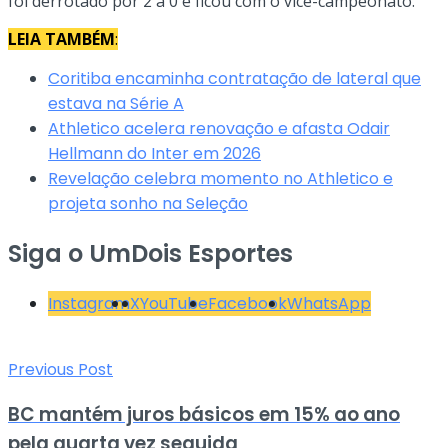
foi derrotado por 2 a 0 e ficou com o vice-campeonato.
LEIA TAMBÉM
:
Coritiba encaminha contratação de lateral que
estava na Série A
Athletico acelera renovação e afasta Odair
Hellmann do Inter em 2026
Revelação celebra momento no Athletico e
projeta sonho na Seleção
Siga o UmDois Esportes
Instagram
X
YouTube
Facebook
WhatsApp
Previous Post
BC mantém juros básicos em 15% ao ano
pela quarta vez seguida