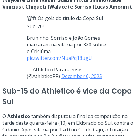
(Kayke) e Lima (Kauan Stabelini); Bruninho (Kauê
Vinicius), Chiqueti (Walace) e Sorriso (Lucas Amorim).
🏆⚽️ Os gols do título da Copa Sul
Sub-20!
Bruninho, Sorriso e João Gomes
marcaram na vitória por 3×0 sobre
o Criciúma.
pic.twitter.com/NuaPq18ugU
— Athletico Paranaense
(@AthleticoPR)
December 6, 2025
Sub-15 do Athletico é vice da Copa
Sul
O
Athletico
também disputou a final da competição na
tarde desta quarta-feira (10) em Eldorado do Sul, contra o
Grêmio. Após vitória por 1 a 0 no CT do Caju, o Furação