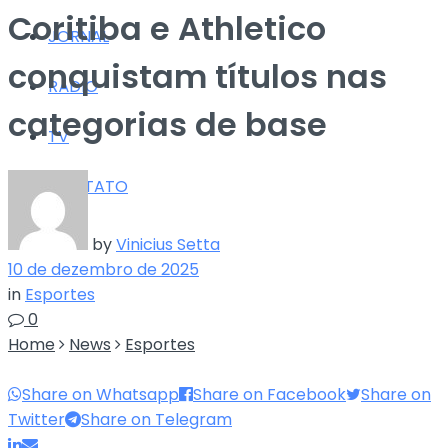
Coritiba e Athletico
JORNAL
conquistam títulos nas
RÁDIO
categorias de base
TV
CONTATO
by
Vinicius Setta
10 de dezembro de 2025
in
Esportes
0
Home
News
Esportes
Share on Whatsapp
Share on Facebook
Share on
Twitter
Share on Telegram