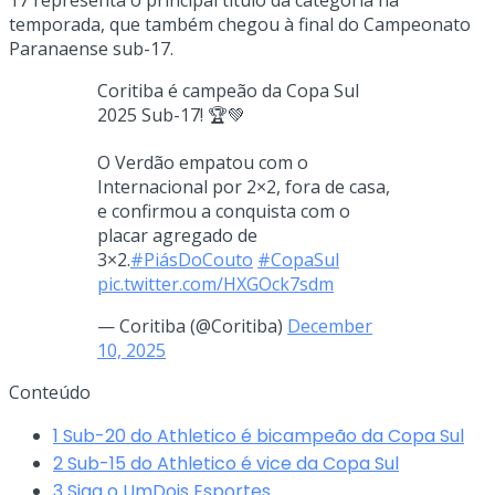
17 representa o principal título da categoria na
temporada, que também chegou à final do Campeonato
Paranaense sub-17.
Coritiba é campeão da Copa Sul
2025 Sub-17! 🏆💚
O Verdão empatou com o
Internacional por 2×2, fora de casa,
e confirmou a conquista com o
placar agregado de
3×2.
#PiásDoCouto
#CopaSul
pic.twitter.com/HXGOck7sdm
— Coritiba (@Coritiba)
December
10, 2025
Conteúdo
1
Sub-20 do Athletico é bicampeão da Copa Sul
2
Sub-15 do Athletico é vice da Copa Sul
3
Siga o UmDois Esportes