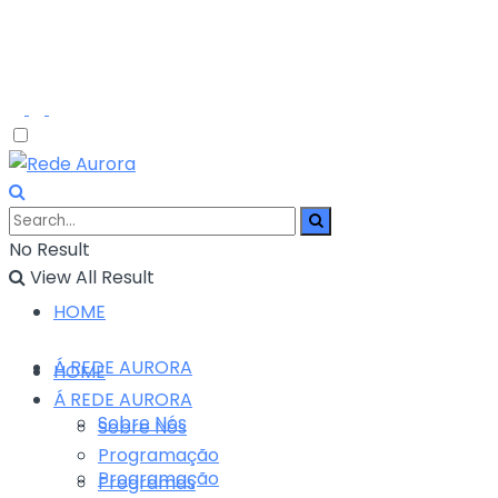
No Result
View All Result
HOME
Á REDE AURORA
HOME
Á REDE AURORA
Sobre Nós
Sobre Nós
Programação
Programação
Programas