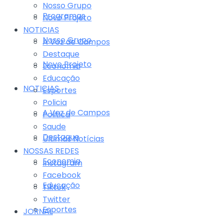
Nosso Grupo
Programas
Novo Projeto
NOTICIAS
Nosso Grupo
A Voz de Campos
Destaque
Novo Projeto
Economia
Educação
NOTICIAS
Esportes
Policia
A Voz de Campos
Politica
Saude
Destaque
Últimas Notícias
NOSSAS REDES
Economia
Instagram
Facebook
Educação
Tiktok
Twitter
Esportes
JORNAL