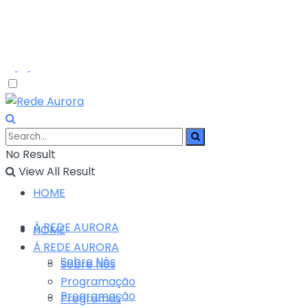
No Result
View All Result
HOME
Á REDE AURORA
HOME
Á REDE AURORA
Sobre Nós
Sobre Nós
Programação
Programação
Programas