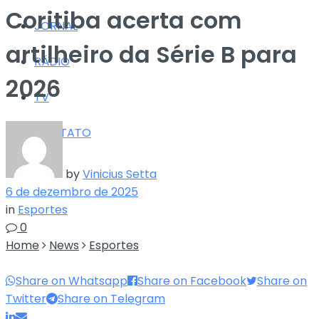
Coritiba acerta com
JORNAL
artilheiro da Série B para
RÁDIO
2026
TV
CONTATO
by
Vinicius Setta
6 de dezembro de 2025
in
Esportes
0
Home
News
Esportes
Share on Whatsapp
Share on Facebook
Share on
Twitter
Share on Telegram