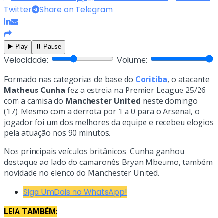
Twitter
Share on Telegram
▶️ Play
⏸️ Pause
Velocidade:
Volume:
Formado nas categorias de base do
Coritiba
, o atacante
Matheus Cunha
fez a estreia na Premier League 25/26
com a camisa do
Manchester United
neste domingo
(17). Mesmo com a derrota por 1 a 0 para o Arsenal, o
jogador foi um dos melhores da equipe e recebeu elogios
pela atuação nos 90 minutos.
Nos principais veículos britânicos, Cunha ganhou
destaque ao lado do camaronês Bryan Mbeumo, também
novidade no elenco do Manchester United.
Siga UmDois no WhatsApp!
LEIA TAMBÉM
: