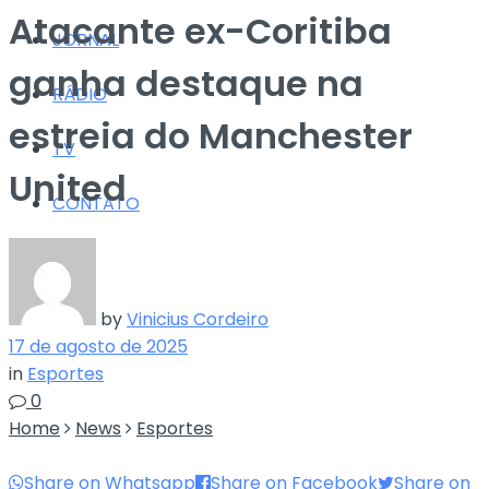
Atacante ex-Coritiba
JORNAL
ganha destaque na
RÁDIO
estreia do Manchester
TV
United
CONTATO
by
Vinicius Cordeiro
17 de agosto de 2025
in
Esportes
0
Home
News
Esportes
Share on Whatsapp
Share on Facebook
Share on