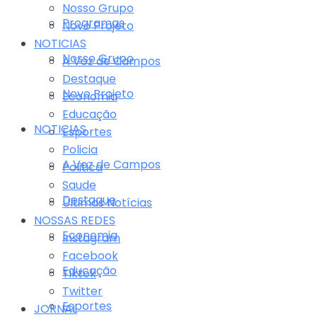
Nosso Grupo
Programas
Novo Projeto
NOTICIAS
Nosso Grupo
A Voz de Campos
Destaque
Novo Projeto
Economia
Educação
NOTICIAS
Esportes
Policia
A Voz de Campos
Politica
Saude
Destaque
Últimas Notícias
NOSSAS REDES
Economia
Instagram
Facebook
Educação
Tiktok
Twitter
Esportes
JORNAL