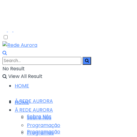
No Result
View All Result
HOME
Á REDE AURORA
HOME
Á REDE AURORA
Sobre Nós
Sobre Nós
Programação
Programação
Programas