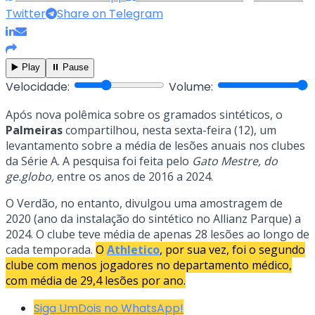
Twitter
Share on Telegram
▶️ Play
⏸️ Pause
Velocidade:
Volume:
Após nova polêmica sobre os gramados sintéticos, o
Palmeiras
compartilhou, nesta sexta-feira (12), um
levantamento sobre a média de lesões anuais nos clubes
da Série A. A pesquisa foi feita pelo
Gato Mestre, do
ge.globo,
entre os anos de 2016 a 2024.
O Verdão, no entanto, divulgou uma amostragem de
2020 (ano da instalação do sintético no Allianz Parque) a
2024. O clube teve média de apenas 28 lesões ao longo de
cada temporada.
O
Athletico
, por sua vez, foi o segundo
clube com menos jogadores no departamento médico,
com média de 29,4 lesões por ano.
Siga UmDois no WhatsApp!