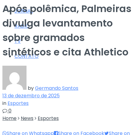
Após polêmica, Palmeiras
JORNAL
divulga levantamento
RÁDIO
sobre gramados
TV
sintéticos e cita Athletico
CONTATO
by
Germando Santos
13 de dezembro de 2025
in
Esportes
0
Home
News
Esportes
Share on Whatsapp
Share on Facebook
Share on