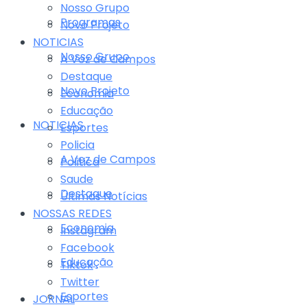
Nosso Grupo
Programas
Novo Projeto
NOTICIAS
Nosso Grupo
A Voz de Campos
Destaque
Novo Projeto
Economia
Educação
NOTICIAS
Esportes
Policia
A Voz de Campos
Politica
Saude
Destaque
Últimas Notícias
NOSSAS REDES
Economia
Instagram
Facebook
Educação
Tiktok
Twitter
Esportes
JORNAL