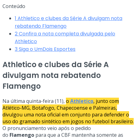
Conteúdo
1
Athletico e clubes da Série A divulgam nota
rebatendo Flamengo
2
Confira a nota completa divulgada pelo
Athletico
3
Siga o UmDois Esportes
Athletico e clubes da Série A
divulgam nota rebatendo
Flamengo
Na última quinta-feira (11),
o
Athletico
, junto com
Atlético-MG, Botafogo, Chapecoense e Palmeiras,
divulgou uma nota oficial em conjunto para defender o
uso do gramado sintético em jogos no futebol brasileiro.
O pronunciamento veio após o pedido
do
Flamengo
para que a CBF mantenha somente as