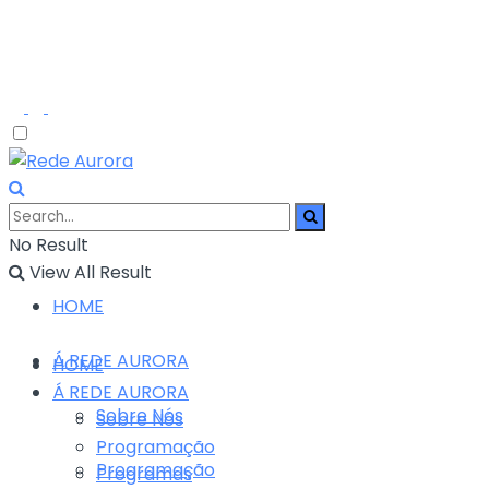
No Result
View All Result
HOME
Á REDE AURORA
HOME
Á REDE AURORA
Sobre Nós
Sobre Nós
Programação
Programação
Programas