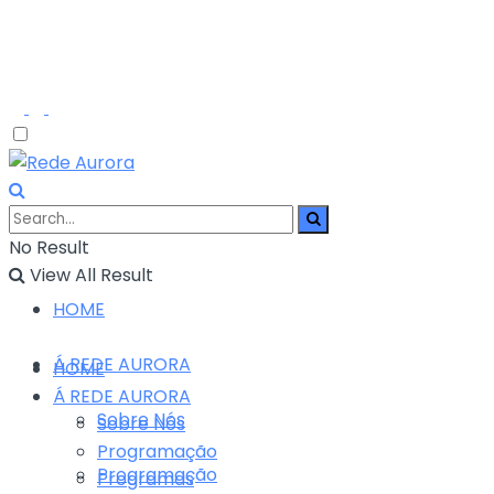
No Result
View All Result
HOME
Á REDE AURORA
HOME
Á REDE AURORA
Sobre Nós
Sobre Nós
Programação
Programação
Programas