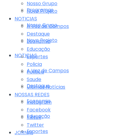
Nosso Grupo
Programas
Novo Projeto
NOTICIAS
Nosso Grupo
A Voz de Campos
Destaque
Novo Projeto
Economia
Educação
NOTICIAS
Esportes
Policia
A Voz de Campos
Politica
Saude
Destaque
Últimas Notícias
NOSSAS REDES
Economia
Instagram
Facebook
Educação
Tiktok
Twitter
Esportes
JORNAL