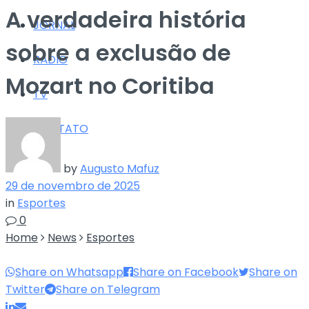
A verdadeira história
JORNAL
sobre a exclusão de
RÁDIO
Mozart no Coritiba
TV
CONTATO
by
Augusto Mafuz
29 de novembro de 2025
in
Esportes
0
Home
News
Esportes
Share on Whatsapp
Share on Facebook
Share on
Twitter
Share on Telegram