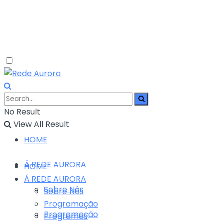
No Result
View All Result
HOME
Á REDE AURORA
HOME
Á REDE AURORA
Sobre Nós
Sobre Nós
Programação
Programação
Programas