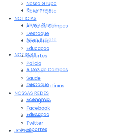
Nosso Grupo
Programas
Novo Projeto
NOTICIAS
Nosso Grupo
A Voz de Campos
Destaque
Novo Projeto
Economia
Educação
NOTICIAS
Esportes
Policia
A Voz de Campos
Politica
Saude
Destaque
Últimas Notícias
NOSSAS REDES
Economia
Instagram
Facebook
Educação
Tiktok
Twitter
Esportes
JORNAL