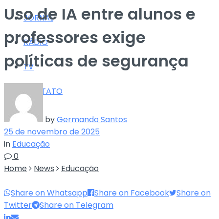
Uso de IA entre alunos e
JORNAL
professores exige
RÁDIO
políticas de segurança
TV
CONTATO
by
Germando Santos
25 de novembro de 2025
in
Educação
0
Home
News
Educação
Share on Whatsapp
Share on Facebook
Share on
Twitter
Share on Telegram