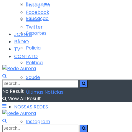
Economia
Instagram
Facebook
Educação
Tiktok
Twitter
Esportes
JORNAL
RÁDIO
Policia
TV
CONTATO
Politica
Saude
No Result
Últimas Notícias
View All Result
NOSSAS REDES
Instagram