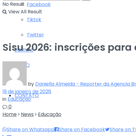
No Result
Facebook
View All Result
Tiktok
Twitter
Sisu 2026: inscrições par
JORNAL
RÁDIO
TV
by
Daniella Almeida - Reporter da Agencia Br
19 de janeiro de 2026
CONTATO
in
Educação
0
Home
News
Educação
Share on Whatsapp
Share on Facebook
Share on T