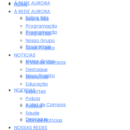
Á REDE AURORA
HOME
Á REDE AURORA
Sobre Nós
Sobre Nós
Programação
Programação
Programas
Nosso Grupo
Programas
Novo Projeto
NOTICIAS
Nosso Grupo
A Voz de Campos
Destaque
Novo Projeto
Economia
Educação
NOTICIAS
Esportes
Policia
A Voz de Campos
Politica
Saude
Destaque
Últimas Notícias
NOSSAS REDES