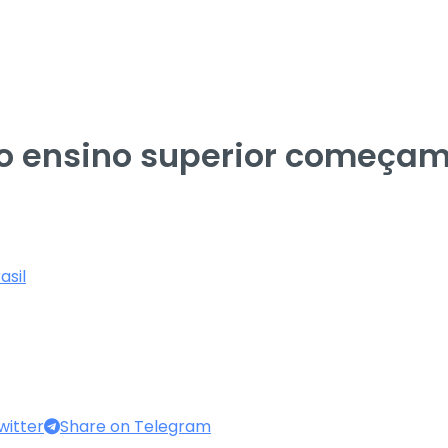
a o ensino superior começa
asil
witter
Share on Telegram