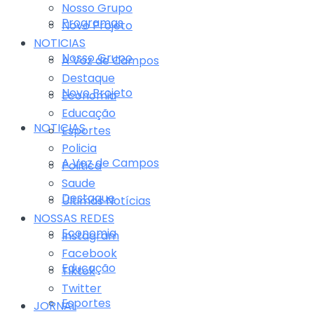
Nosso Grupo
Programas
Novo Projeto
NOTICIAS
Nosso Grupo
A Voz de Campos
Destaque
Novo Projeto
Economia
Educação
NOTICIAS
Esportes
Policia
A Voz de Campos
Politica
Saude
Destaque
Últimas Notícias
NOSSAS REDES
Economia
Instagram
Facebook
Educação
Tiktok
Twitter
Esportes
JORNAL