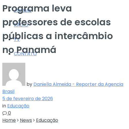
Programa leva
JORNAL
professores de escolas
RÁDIO
públicas a intercâmbio
TV
no Panamá
CONTATO
by
Daniella Almeida - Reporter da Agencia
Brasil
5 de fevereiro de 2026
in
Educação
0
Home
News
Educação