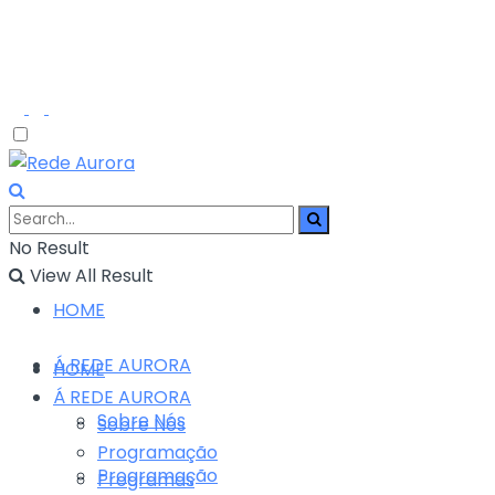
No Result
View All Result
HOME
Á REDE AURORA
HOME
Á REDE AURORA
Sobre Nós
Sobre Nós
Programação
Programação
Programas