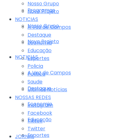
Nosso Grupo
Programas
Novo Projeto
NOTICIAS
Nosso Grupo
A Voz de Campos
Destaque
Novo Projeto
Economia
Educação
NOTICIAS
Esportes
Policia
A Voz de Campos
Politica
Saude
Destaque
Últimas Notícias
NOSSAS REDES
Economia
Instagram
Facebook
Educação
Tiktok
Twitter
Esportes
JORNAL