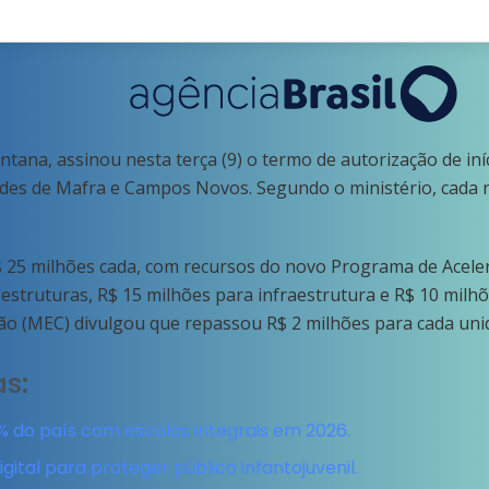
ntana, assinou nesta terça (9) o termo de autorização de iní
dades de Mafra e Campos Novos. Segundo o ministério, cada 
 25 milhões cada, com recursos do novo Programa de Aceler
estruturas, R$ 15 milhões para infraestrutura e R$ 10 milh
ção (MEC) divulgou que repassou R$ 2 milhões para cada un
as:
 do país com escolas integrais em 2026.
ital para proteger público infantojuvenil.