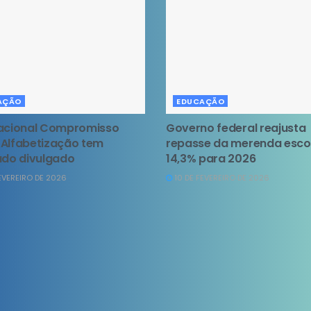
AÇÃO
EDUCAÇÃO
Nacional Compromisso
Governo federal reajusta
Alfabetização tem
repasse da merenda esco
ado divulgado
14,3% para 2026
EVEREIRO DE 2026
10 DE FEVEREIRO DE 2026