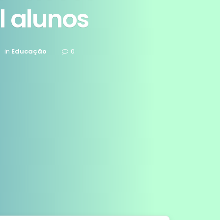
l alunos
in
Educação
0