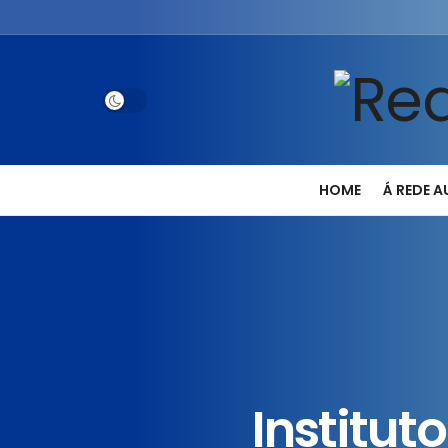
HOME
Á REDE 
Institut