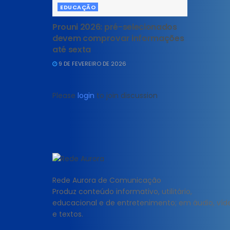
EDUCAÇÃO
Prouni 2026: pré-selecionados
devem comprovar informações
até sexta
9 DE FEVEREIRO DE 2026
Please
login
to join discussion
Rede Aurora de Comunicação
Produz conteúdo informativo, utilitário,
educacional e de entretenimento; em áudio, víd
e textos.