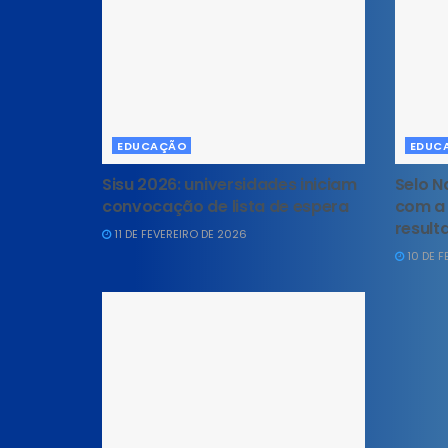
EDUCAÇÃO
EDUC
Sisu 2026: universidades iniciam
Selo 
convocação de lista de espera
com a 
result
11 DE FEVEREIRO DE 2026
10 DE F