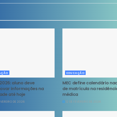
AÇÃO
EDUCAÇÃO
 2026: aluno deve
MEC define calendário nac
ovar informações na
de matrícula na residênci
ade até hoje
médica
EVEREIRO DE 2026
12 DE FEVEREIRO DE 2026