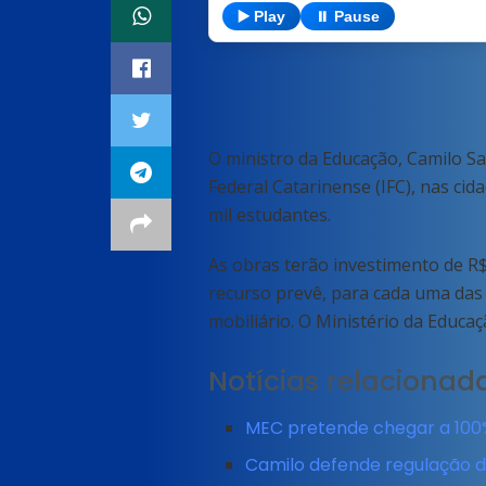
▶️ Play
⏸️ Pause
O ministro da Educação, Camilo Sa
Federal Catarinense (IFC), nas ci
mil estudantes.
As obras terão investimento de R$
recurso prevê, para cada uma das 
mobiliário. O Ministério da Educa
Notícias relacionad
MEC pretende chegar a 100%
Camilo defende regulação dig