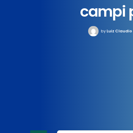
campi p
by
Luiz Claudio
Home
News
Educação