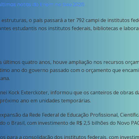
últimas notas do Enem no Sisu 2026 .
estruturas, o país passará a ter 792 campi de institutos fe
tes estudantis nos institutos federais, bibliotecas e labora
s últimos quatro anos, houve ampliação nos recursos orçame
timo ano do governo passado com o orçamento que encamin
ana.
dinei Kock Exterckoter, informou que os canteiros de obras
o próximo ano em unidades temporárias.
 expansão da Rede Federal de Educação Profissional, Científi
do o Brasil, com investimento de R$ 2,5 bilhões do Novo PA
para a consolidação dos institutos federais, com investime