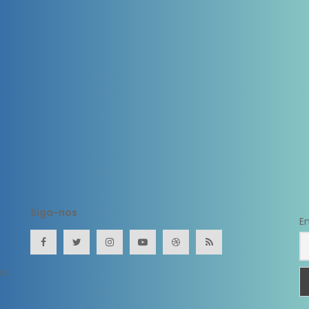
Siga-nos
E
eo