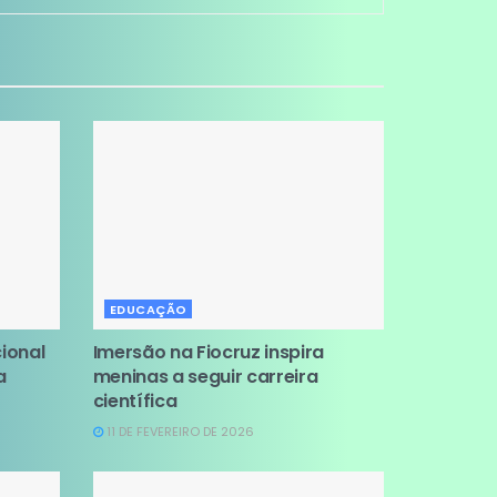
EDUCAÇÃO
ional
Imersão na Fiocruz inspira
a
meninas a seguir carreira
científica
11 DE FEVEREIRO DE 2026