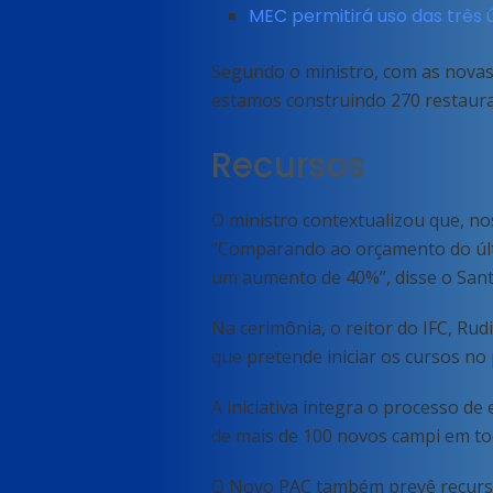
MEC permitirá uso das três 
Segundo o ministro, com as novas 
estamos construindo 270 restauran
Recursos
O ministro contextualizou que, no
“Comparando ao orçamento do úl
um aumento de 40%”, disse o Sant
Na cerimônia, o reitor do IFC, Ru
que pretende iniciar os cursos n
A iniciativa integra o processo de
de mais de 100 novos campi em to
O Novo PAC também prevê recursos 