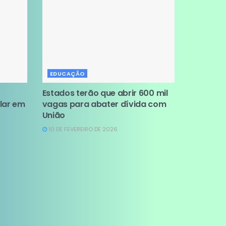
EDUCAÇÃO
Estados terão que abrir 600 mil
lar em
vagas para abater dívida com
União
10 DE FEVEREIRO DE 2026