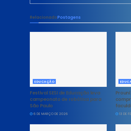
Relacionado
Postagens
EDUCAÇÃO
EDUC
Festival SESI de Educação leva
Prouni
campeonato de robótica para
compr
São Paulo
faculd
6 DE MARÇO DE 2026
13 DE F