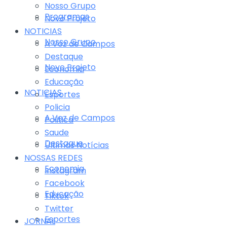
Nosso Grupo
Programas
Novo Projeto
NOTICIAS
Nosso Grupo
A Voz de Campos
Destaque
Novo Projeto
Economia
Educação
NOTICIAS
Esportes
Policia
A Voz de Campos
Politica
Saude
Destaque
Últimas Notícias
NOSSAS REDES
Economia
Instagram
Facebook
Educação
Tiktok
Twitter
Esportes
JORNAL