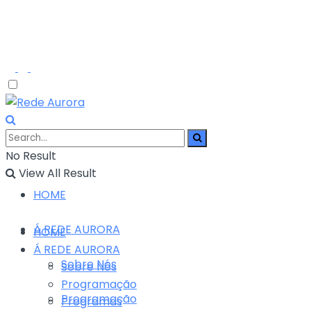
No Result
View All Result
HOME
Á REDE AURORA
HOME
Á REDE AURORA
Sobre Nós
Sobre Nós
Programação
Programação
Programas