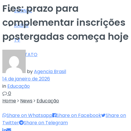
Fies: prazo para
JORNAL
complementar inscrições
RÁDIO
postergadas começa hoje
TV
CONTATO
by
Agencia Brasil
14 de janeiro de 2026
in
Educação
0
Home
News
Educação
Share on Whatsapp
Share on Facebook
Share on
Twitter
Share on Telegram