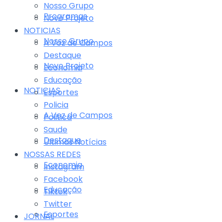
Nosso Grupo
Programas
Novo Projeto
NOTICIAS
Nosso Grupo
A Voz de Campos
Destaque
Novo Projeto
Economia
Educação
NOTICIAS
Esportes
Policia
A Voz de Campos
Politica
Saude
Destaque
Últimas Notícias
NOSSAS REDES
Economia
Instagram
Facebook
Educação
Tiktok
Twitter
Esportes
JORNAL