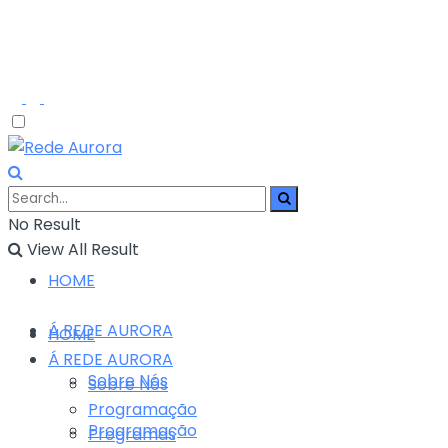
No Result
View All Result
HOME
Á REDE AURORA
HOME
Á REDE AURORA
Sobre Nós
Sobre Nós
Programação
Programação
Programas