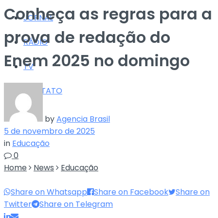
Conheça as regras para a
JORNAL
prova de redação do
RÁDIO
Enem 2025 no domingo
TV
CONTATO
by
Agencia Brasil
5 de novembro de 2025
in
Educação
0
Home
News
Educação
Share on Whatsapp
Share on Facebook
Share on
Twitter
Share on Telegram