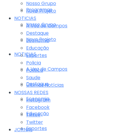
Nosso Grupo
Programas
Novo Projeto
NOTICIAS
Nosso Grupo
A Voz de Campos
Destaque
Novo Projeto
Economia
Educação
NOTICIAS
Esportes
Policia
A Voz de Campos
Politica
Saude
Destaque
Últimas Notícias
NOSSAS REDES
Economia
Instagram
Facebook
Educação
Tiktok
Twitter
Esportes
JORNAL