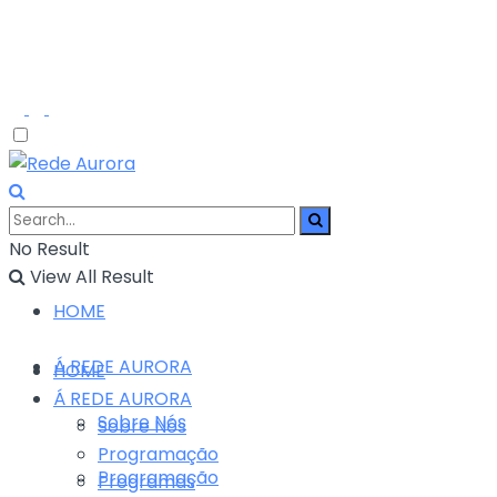
No Result
View All Result
HOME
Á REDE AURORA
HOME
Á REDE AURORA
Sobre Nós
Sobre Nós
Programação
Programação
Programas