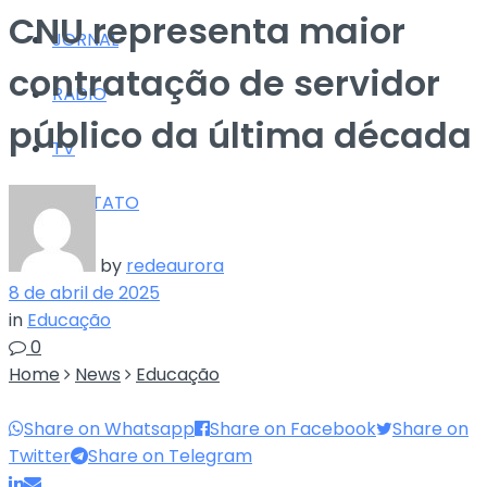
CNU representa maior
JORNAL
contratação de servidor
RÁDIO
público da última década
TV
CONTATO
by
redeaurora
8 de abril de 2025
in
Educação
0
Home
News
Educação
Share on Whatsapp
Share on Facebook
Share on
Twitter
Share on Telegram