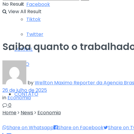
No Result
Facebook
View All Result
Tiktok
Twitter
Saiba quanto o trabalhado
JORNAL
RÁDIO
TV
by
Wellton Maximo Reporter da Agencia Brasi
26 de julho de 2025
CONTATO
in
Economia
0
Home
News
Economia
Share on Whatsapp
Share on Facebook
Share on T