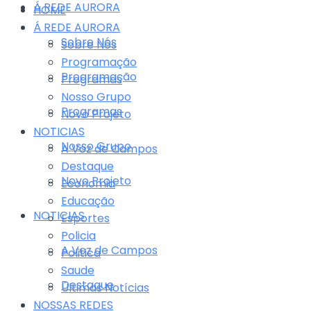
Á REDE AURORA
HOME
Á REDE AURORA
Sobre Nós
Sobre Nós
Programação
Programação
Programas
Nosso Grupo
Programas
Novo Projeto
NOTICIAS
Nosso Grupo
A Voz de Campos
Destaque
Novo Projeto
Economia
Educação
NOTICIAS
Esportes
Policia
A Voz de Campos
Politica
Saude
Destaque
Últimas Notícias
NOSSAS REDES