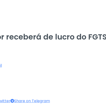
r receberá de lucro do FGT
l
witter
Share on Telegram