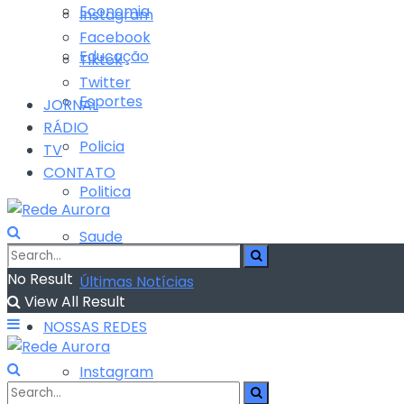
Economia
Instagram
Facebook
Educação
Tiktok
Twitter
Esportes
JORNAL
RÁDIO
Policia
TV
CONTATO
Politica
Saude
No Result
Últimas Notícias
View All Result
NOSSAS REDES
Instagram