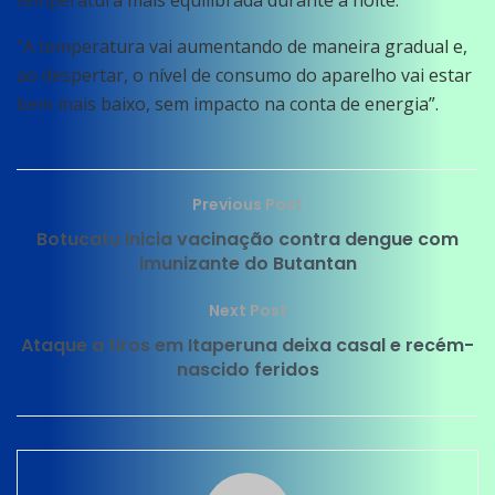
“A temperatura vai aumentando de maneira gradual e,
ao despertar, o nível de consumo do aparelho vai estar
bem mais baixo, sem impacto na conta de energia”.
Previous Post
Botucatu inicia vacinação contra dengue com
imunizante do Butantan
Next Post
Ataque a tiros em Itaperuna deixa casal e recém-
nascido feridos