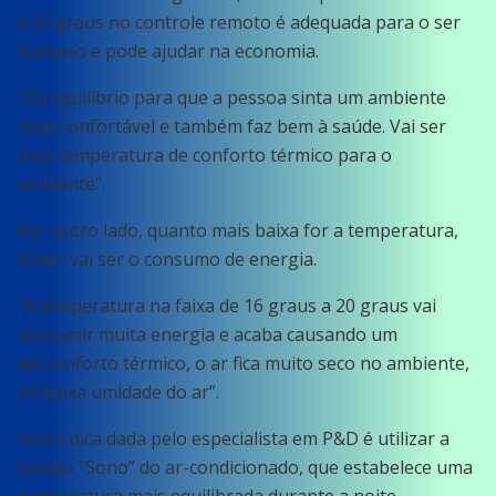
e 25 graus no controle remoto é adequada para o ser
humano e pode ajudar na economia.
“Dá equilíbrio para que a pessoa sinta um ambiente
mais confortável e também faz bem à saúde. Vai ser
uma temperatura de conforto térmico para o
ambiente”.
Por outro lado, quanto mais baixa for a temperatura,
maior vai ser o consumo de energia.
“A temperatura na faixa de 16 graus a 20 graus vai
consumir muita energia e acaba causando um
desconforto térmico, o ar fica muito seco no ambiente,
há baixa umidade do ar”.
Outra dica dada pelo especialista em P&D é utilizar a
função “Sono” do ar-condicionado, que estabelece uma
temperatura mais equilibrada durante a noite.