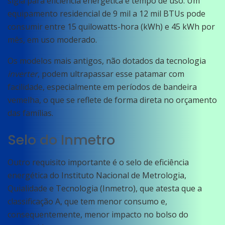
sigla para eficiência energética e tempo de uso. Um
equipamento residencial de 9 mil a 12 mil BTUs pode
consumir entre 15 quilowatts-hora (kWh) e 45 kWh por
mês, em uso moderado.
Os modelos mais antigos, não dotados da tecnologia
inverter
, podem ultrapassar esse patamar com
facilidade, especialmente em períodos de bandeira
vemelha, o que se reflete de forma direta no orçamento
das famílias.
Selo do Inmetro
Outro requisito importante é o selo de eficiência
energética do Instituto Nacional de Metrologia,
Quialidade e Tecnologia (Inmetro), que atesta que a
classificação A, que tem menor consumo e,
consequentemente, menor impacto no bolso do