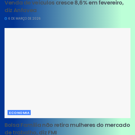
Venda de veículos cresce 8,6% em fevereiro,
diz Anfavea
6 DE MARÇO DE 2026
ECONOMIA
Bolsa Família não retira mulheres do mercado
de trabalho, diz FMI