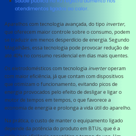
Saúde pública no RJ registra aumento nos
atendimentos ligados ao calor.
Aparelhos com tecnologia avançada, do tipo
inverter
,
que oferecem maior controle sobre o consumo, podem
se traduzir em menos desperdício de energia. Segundo
Magalhães, essa tecnologia pode provocar redução de
até 40% no consumo residencial em dias mais quentes.
Os eletrodomésticos com tecnologia
inverter
operam
com maior eficiência, já que contam com dispositivos
que otimizam o funcionamento, evitando picos de
energia provocados pelo efeito de desligar e ligar o
motor de tempos em tempos, o que favorece a
economia de energia e prolonga a vida útil do aparelho.
Na prática, o custo de manter o equipamento ligado
depende da potência do produto em BTUs, que é a