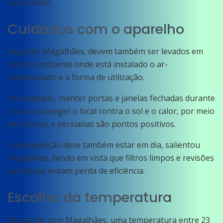
consumidor.
Cuidados com o aparelho
Segundo Magalhães, devem também ser levados em
conta o ambiente onde está instalado o ar-
condicionado e a forma de utilização.
Por exemplo, manter portas e janelas fechadas durante
o uso e proteger o local contra o sol e o calor, por meio
de cortinas e persianas são pontos positivos.
A manutenção deve também estar em dia, salientou
Magalhães, tendo em vista que filtros limpos e revisões
periódicas evitam perda de eficiência.
Escolha da temperatura
De acordo com Magalhães, uma temperatura entre 23