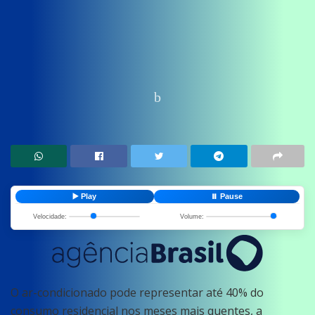
Home
News
Economia
▶️ Play
⏸️ Pause
Velocidade:
Volume:
O ar-condicionado pode representar até 40% do
consumo residencial nos meses mais quentes, a