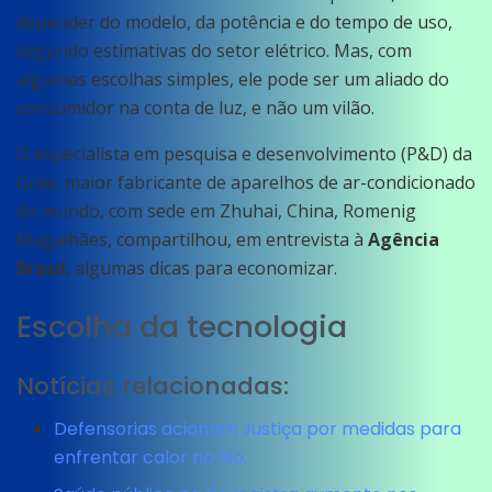
depender do modelo, da potência e do tempo de uso,
segundo estimativas do setor elétrico. Mas, com
algumas escolhas simples, ele pode ser um aliado do
consumidor na conta de luz, e não um vilão.
O especialista em pesquisa e desenvolvimento (P&D) da
Gree, maior fabricante de aparelhos de ar-condicionado
do mundo, com sede em Zhuhai, China, Romenig
Magalhães, compartilhou, em entrevista à
Agência
Brasil
, algumas dicas para economizar.
Escolha da tecnologia
Notícias relacionadas:
Defensorias acionam Justiça por medidas para
enfrentar calor no Rio.