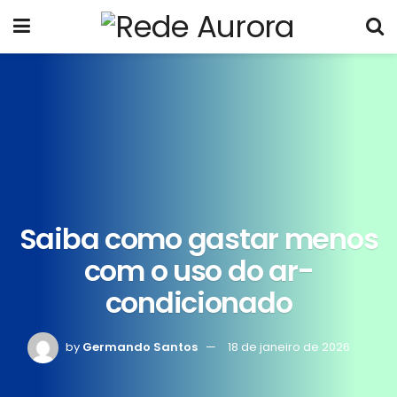
Saiba como gastar menos
com o uso do ar-
condicionado
by
Germando Santos
18 de janeiro de 2026