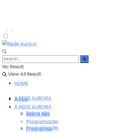
No Result
View All Result
HOME
Á REDE AURORA
HOME
Á REDE AURORA
Sobre Nós
Sobre Nós
Programação
Programação
Programas