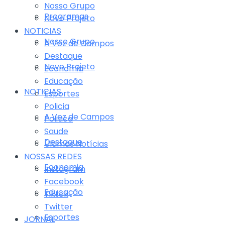
Nosso Grupo
Programas
Novo Projeto
NOTICIAS
Nosso Grupo
A Voz de Campos
Destaque
Novo Projeto
Economia
Educação
NOTICIAS
Esportes
Policia
A Voz de Campos
Politica
Saude
Destaque
Últimas Notícias
NOSSAS REDES
Economia
Instagram
Facebook
Educação
Tiktok
Twitter
Esportes
JORNAL