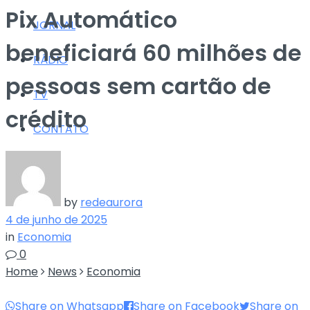
Pix Automático
JORNAL
beneficiará 60 milhões de
RÁDIO
pessoas sem cartão de
TV
crédito
CONTATO
by
redeaurora
4 de junho de 2025
in
Economia
0
Home
News
Economia
Share on Whatsapp
Share on Facebook
Share on