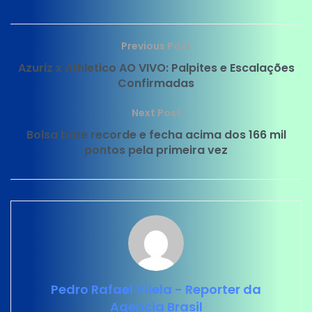
Previous Post
Azuriz x Athletico AO VIVO: Palpites e Escalações
Confirmadas
Next Post
Bolsa bate recorde e fecha acima dos 166 mil
pontos pela primeira vez
Pedro Rafael Vilela - Reporter da
Agencia Brasil