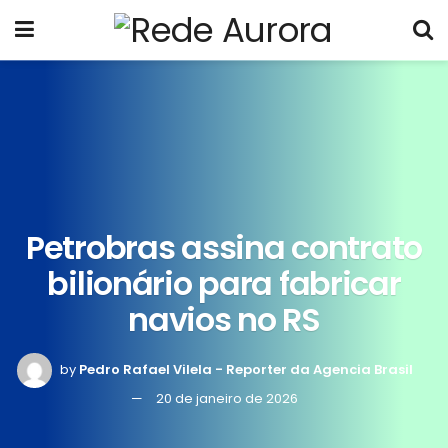
Petrobras assina contrato
bilionário para fabricar
navios no RS
by
Pedro Rafael Vilela - Reporter da Agencia Brasil
20 de janeiro de 2026