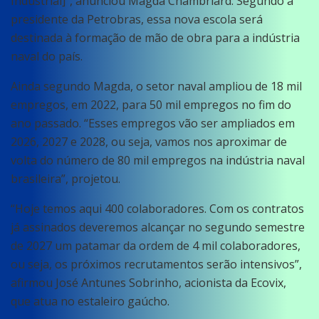
Industrial]”, anunciou Magda Chambriard. Segundo a
presidente da Petrobras, essa nova escola será
destinada à formação de mão de obra para a indústria
naval do país.
Ainda segundo Magda, o setor naval ampliou de 18 mil
empregos, em 2022, para 50 mil empregos no fim do
ano passado. “Esses empregos vão ser ampliados em
2026, 2027 e 2028, ou seja, vamos nos aproximar de
volta do número de 80 mil empregos na indústria naval
brasileira”, projetou.
“Hoje temos aqui 400 colaboradores. Com os contratos
já assinados deveremos alcançar no segundo semestre
de 2027 um patamar da ordem de 4 mil colaboradores,
ou seja, os próximos recrutamentos serão intensivos”,
afirmou José Antunes Sobrinho, acionista da Ecovix,
que atua no estaleiro gaúcho.