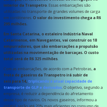
interior da Transpetro
. Essas embarcações são
utilizadas no transporte de grandes volumes de carga
em contêineres.
O valor do investimento chega a R$
295 milhões.
Em Santa Catarina, o estaleiro Indústria Naval
Catarinense, em Navegantes, vai construir os 18
empurradores, que são embarcações a propulsão
utilizadas na movimentação de barcaças. O custo
total será de R$ 325 milhões
.
Com as embarcações, de acordo com a Petrobras,
a
frota de gaseiros da Transpetro irá subir de
seis para 14,
triplicando a atual capacidade de
transporte de GLP e derivados
. O objetivo, segundo a
empresa, é reduzir a dependência do afretamento
desse tipo de navios. Os novos gaseiros, informou a
estatal, serão até 20% mais eficientes no consumo de