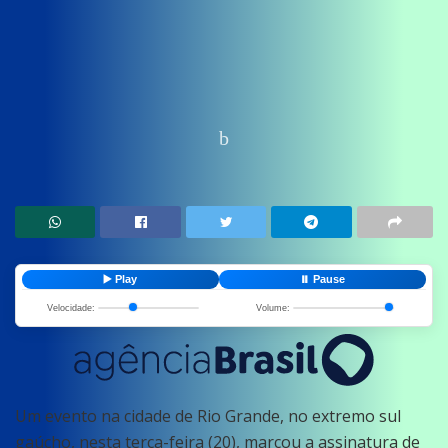
Home
News
Economia
▶️ Play
⏸️ Pause
Velocidade:
Volume:
Um evento na cidade de Rio Grande, no extremo sul
gaúcho, nesta terça-feira (20), marcou a assinatura de