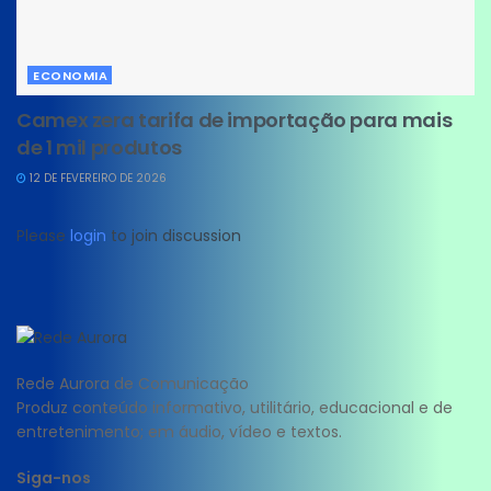
ECONOMIA
Camex zera tarifa de importação para mais
de 1 mil produtos
12 DE FEVEREIRO DE 2026
Please
login
to join discussion
Rede Aurora de Comunicação
Produz conteúdo informativo, utilitário, educacional e de
entretenimento; em áudio, vídeo e textos.
Siga-nos