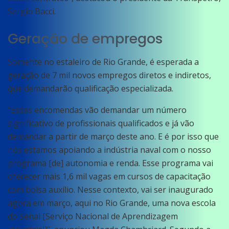
Sergio Bacci.
Geração de empregos
Somente no estaleiro de Rio Grande, é esperada a
geração de 7 mil novos empregos diretos e indiretos,
que demandarão qualificação especializada.
“Essas encomendas vão demandar um número
significativo de profissionais qualificados e já vão
demandar a partir de março deste ano. E é por isso que
nós estamos apoiando a indústria naval com o nosso
programa [de] autonomia e renda. Esse programa vai
oferecer mais 1,6 mil vagas em cursos de capacitação
com bolsa auxílio. Nesse contexto, vai ser inaugurado
agora em março, aqui no Rio Grande, uma nova escola
do Senai [Serviço Nacional de Aprendizagem