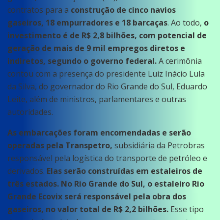
contratos para a
construção de cinco navios
gaseiros, 18 empurradores e 18 barcaças
. Ao todo,
o
investimento é de R$ 2,8 bilhões, com potencial de
geração de mais de 9 mil empregos diretos e
indiretos, segundo o governo federal.
A cerimônia
contou com a presença do presidente Luiz Inácio Lula
da Silva, do governador do Rio Grande do Sul, Eduardo
Leite, além de ministros, parlamentares e outras
autoridades.
As embarcações foram encomendadas e serão
operadas pela Transpetro,
subsidiária da Petrobras
responsável pela logística do transporte de petróleo e
derivados.
Elas serão construídas em estaleiros de
três estados. No Rio Grande do Sul, o estaleiro Rio
Grande Ecovix será responsável pela obra dos
gaseiros, no valor total de R$ 2,2 bilhões.
Esse tipo