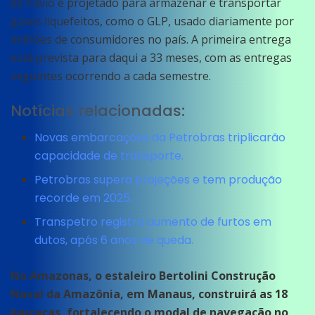
de navio é projetado para armazenar e transportar
gases liquefeitos, como o GLP, usado diariamente por
milhões de consumidores no país. A primeira entrega
está prevista para daqui a 33 meses, com as entregas
seguintes ocorrendo a cada semestre.
Notícias relacionadas:
Novas embarcações da Petrobras triplicarão
capacidade de transporte.
Petrobras supera projeções e tem produção
recorde em 2025.
Transpetro registra aumento de furtos em
dutos, após 6 anos de queda.
No Amazonas, o estaleiro Bertolini Construção
Naval da Amazônia, em Manaus, construirá as 18
barcaças, fortalecendo o modal de navegação no