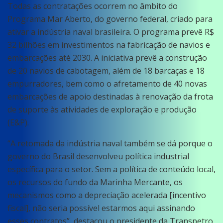
Todas as contratações ocorrem no âmbito do
Programa Mar Aberto, do governo federal, criado para
ativar a indústria naval brasileira. O programa prevê R$
32 bilhões em investimentos na fabricação de navios e
embarcações até 2030. A iniciativa prevê a construção
de 20 navios de cabotagem, além de 18 barcaças e 18
empurradores, bem como o afretamento de 40 novas
embarcações de apoio destinadas à renovação da frota
de suporte às atividades de exploração e produção
(E&P).
“A retomada da indústria naval também se dá porque o
governo do Brasil desenvolveu política industrial
específica para o setor. Sem a política de conteúdo local,
os recursos do fundo da Marinha Mercante, os
mecanismos como a depreciação acelerada [incentivo
fiscal], não seria possível estarmos aqui assinando
esses contratos”, destacou o presidente da Transpetro,